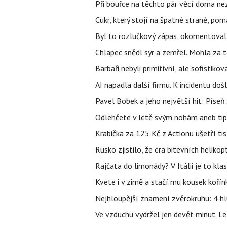
Při bouřce na těchto pár věcí doma ne
Cukr, který stojí na špatné straně, pom
Byl to rozlučkový zápas, okomentova
Chlapec snědl sýr a zemřel. Mohla za t
Barbaři nebyli primitivní, ale sofistikov
AI napadla další firmu. K incidentu doš
Pavel Bobek a jeho největší hit: Pís
Odlehčete v létě svým nohám aneb tip
Krabička za 125 Kč z Actionu ušetří tis
Rusko zjistilo, že éra bitevních helikopt
Rajčata do limonády? V Itálii je to klas
Kvete i v zimě a stačí mu kousek kořín
Nejhloupější znamení zvěrokruhu: 4 hl
Ve vzduchu vydržel jen devět minut. L