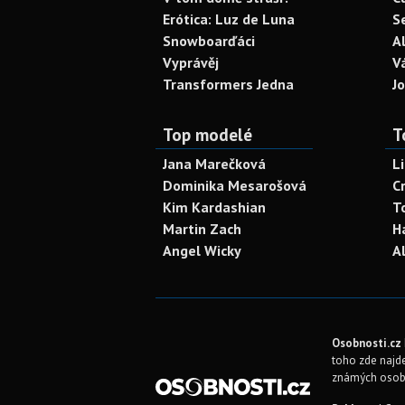
Erótica: Luz de Luna
S
Snowboarďáci
A
Vyprávěj
V
Transformers Jedna
J
Top modelé
T
Jana Marečková
L
Dominika Mesarošová
C
Kim Kardashian
T
Martin Zach
H
Angel Wicky
A
Osobnosti.cz
toho zde najde
známých osob