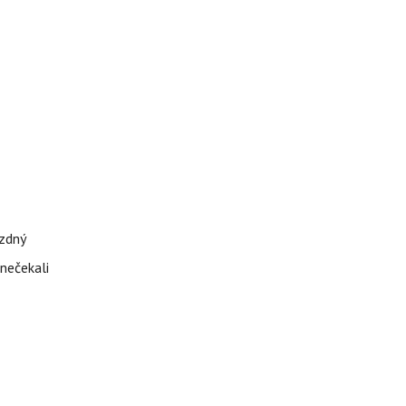
ázdný
 nečekali