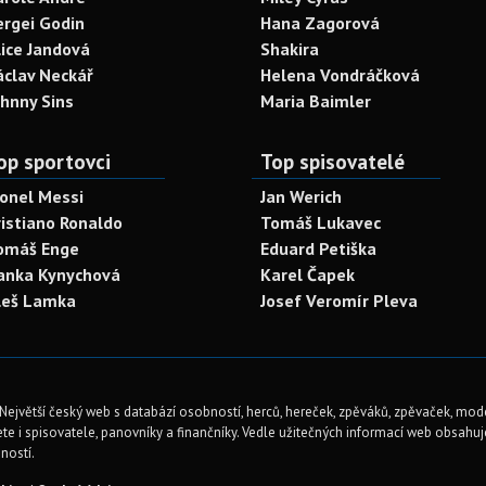
ergei Godin
Hana Zagorová
lice Jandová
Shakira
áclav Neckář
Helena Vondráčková
ohnny Sins
Maria Baimler
op sportovci
Top spisovatelé
ionel Messi
Jan Werich
ristiano Ronaldo
Tomáš Lukavec
omáš Enge
Eduard Petiška
anka Kynychová
Karel Čapek
leš Lamka
Josef Veromír Pleva
Největší český web s databází osobností, herců, hereček, zpěváků, zpěvaček, mod
te i spisovatele, panovníky a finančníky. Vedle užitečných informací web obsahuje 
ností.