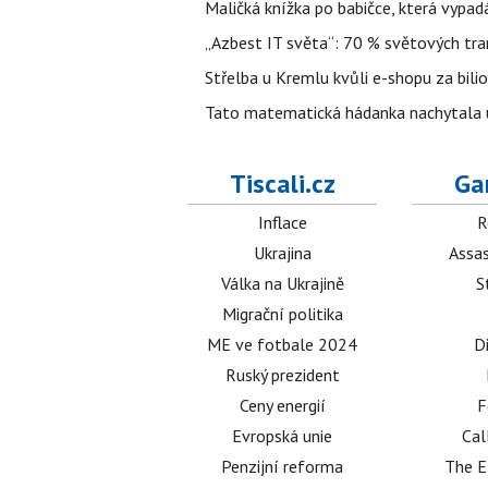
Maličká knížka po babičce, která vypad
„Azbest IT světa“: 70 % světových tra
Střelba u Kremlu kvůli e-shopu za bilio
Tato matematická hádanka nachytala už t
Tiscali.cz
Ga
Inflace
R
Ukrajina
Assas
Válka na Ukrajině
S
Migrační politika
ME ve fotbale 2024
D
Ruský prezident
Ceny energií
F
Evropská unie
Cal
Penzijní reforma
The E