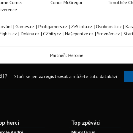
dome Come:
Conor McGregor
Timothée C
iverence
tování
|
Games.cz
|
Profigamers.cz
|
ZeStolu.cz
|
Osobnosti.cz
|
Kar
Fights.cz
|
Dokina.cz
|
CZhity.cz
|
Našepeníze.cz
|
Srovnám.cz
|
Star
Partneři: Heroine
li?
Stačí se jen
zaregistrovat
a můžete tuto databázi
op herci
Top zpěváci
arole André
Miley Cyrus