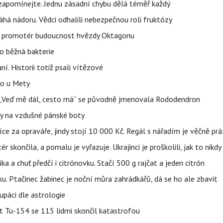
zapomínejte. Jednu zásadní chybu dělá téměř každý
áhá nádoru. Vědci odhalili nebezpečnou roli fruktózy
l promotér budoucnost hvězdy Oktagonu
o běžná bakterie
aní. Historii totiž psali vítězové
lo u Mety
eň „Veď mě dál, cesto má“ se původně jmenovala Rododendron
y na vzdušné pánské boty
íce za opraváře, jindy stojí 10 000 Kč. Regál s nářadím je věčně pr
ér skončila, a pomalu je vyřazuje. Ukrajinci je proškolili, jak to nikdy
ika a chuť předčí i citrónovku. Stačí 500 g rajčat a jeden citrón
ku. Ptačinec žabinec je noční můra zahrádkářů, dá se ho ale zbavit
upáci dle astrologie
et Tu-154 se 115 lidmi skončil katastrofou