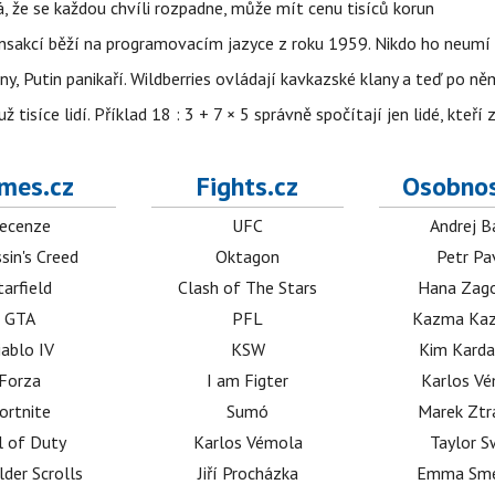
á, že se každou chvíli rozpadne, může mít cenu tisíců korun
nsakcí běží na programovacím jazyce z roku 1959. Nikdo ho neumí 
ny, Putin panikaří. Wildberries ovládají kavkazské klany a teď po něm
isíce lidí. Příklad 18 : 3 + 7 × 5 správně spočítají jen lidé, kteří 
mes.cz
Fights.cz
Osobnos
ecenze
UFC
Andrej B
sin's Creed
Oktagon
Petr Pa
tarfield
Clash of The Stars
Hana Zag
GTA
PFL
Kazma Kaz
iablo IV
KSW
Kim Karda
Forza
I am Figter
Karlos V
ortnite
Sumó
Marek Ztr
l of Duty
Karlos Vémola
Taylor S
lder Scrolls
Jiří Procházka
Emma Sm