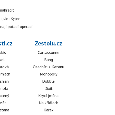
nahradit
 jde i Kyjev
znají pořadí operací
ti.cz
Zestolu.cz
abiš
Carcassonne
vel
Bang
orová
Osadníci z Katanu
mitch
Monopoly
shian
Dobble
émola
Dixit
acený
Krycí jména
wift
Na křídlech
etana
Karak