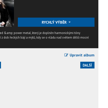
RYCHLÝ VÝBĚR
peed &amp; power metal, který je doplněn harmonickými tóny
 z dob řeckých bájí a mýtů, kdy se o vládu nad světem dělili mocní
Upravit album
DALŠÍ