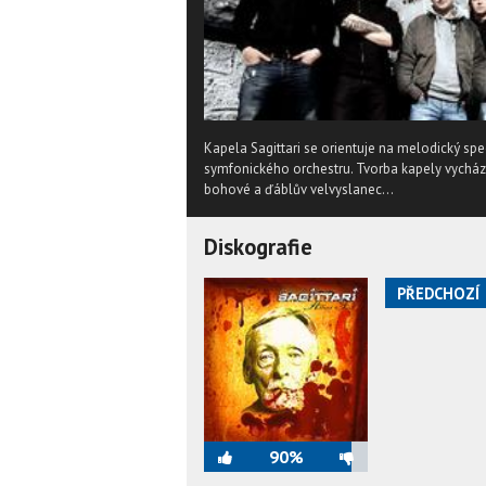
Kapela Sagittari se orientuje na melodický s
symfonického orchestru. Tvorba kapely vychází
bohové a ďáblův velvyslanec...
Diskografie
PŘEDCHOZÍ
90%