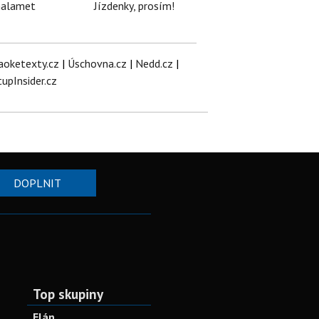
halamet
Jízdenky, prosím!
aoketexty.cz
|
Úschovna.cz
|
Nedd.cz
|
tupInsider.cz
DOPLNIT
Top skupiny
Elán