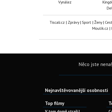
Vynález
King
Del
Tiscali.cz
|
Zprávy
|
Sport
|
Ženy
|
Ces
Moulík.cz
|
Něco jste nenaš
Nejnavštěvovanější osobnosti
Top filmy
T
V tom domě straší!
C