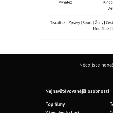
Vynález
King
Del
Tiscali.cz
|
Zprávy
|
Sport
|
Ženy
|
Ces
Moulík.cz
|
Něco jste nenaš
Nejnavštěvovanější osobnosti
Top filmy
T
V tom domě straší!
C