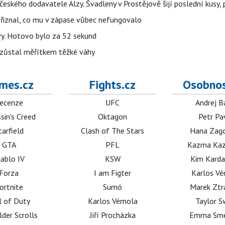
o českého dodavatele Alzy. Švadleny v Prostějově šijí poslední kusy,
Přiznal, co mu v zápase vůbec nefungovalo
vy. Hotovo bylo za 52 sekund
 zůstal měřítkem těžké váhy
mes.cz
Fights.cz
Osobnos
ecenze
UFC
Andrej B
sin's Creed
Oktagon
Petr Pa
tarfield
Clash of The Stars
Hana Zag
GTA
PFL
Kazma Kaz
iablo IV
KSW
Kim Karda
Forza
I am Figter
Karlos V
ortnite
Sumó
Marek Ztr
l of Duty
Karlos Vémola
Taylor S
lder Scrolls
Jiří Procházka
Emma Sm