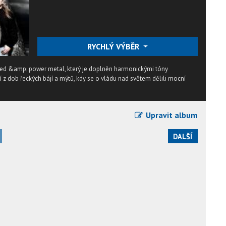
RYCHLÝ VÝBĚR
peed &amp; power metal, který je doplněn harmonickými tóny
 z dob řeckých bájí a mýtů, kdy se o vládu nad světem dělili mocní
Upravit album
DALŠÍ