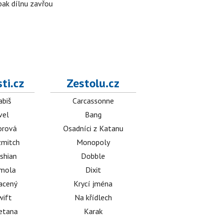
 pak dílnu zavřou
ti.cz
Zestolu.cz
abiš
Carcassonne
vel
Bang
orová
Osadníci z Katanu
mitch
Monopoly
shian
Dobble
émola
Dixit
acený
Krycí jména
wift
Na křídlech
etana
Karak