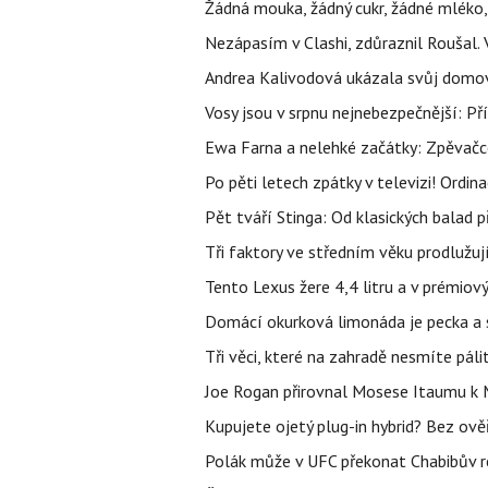
Žádná mouka, žádný cukr, žádné mléko,
Nezápasím v Clashi, zdůraznil Roušal. 
Andrea Kalivodová ukázala svůj domov:
Vosy jsou v srpnu nejnebezpečnější: Pří
Ewa Farna a nelehké začátky: Zpěvačce,
Po pěti letech zpátky v televizi! Ordin
Pět tváří Stinga: Od klasických balad
Tři faktory ve středním věku prodlužuj
Tento Lexus žere 4,4 litru a v prémiov
Domácí okurková limonáda je pecka a sn
Tři věci, které na zahradě nesmíte páli
Joe Rogan přirovnal Mosese Itaumu k 
Kupujete ojetý plug-in hybrid? Bez ově
Polák může v UFC překonat Chabibův r