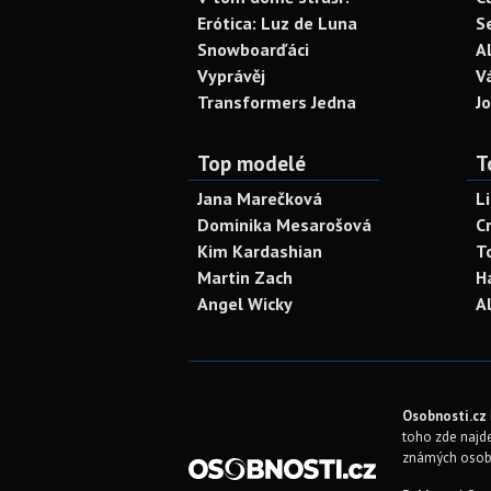
Erótica: Luz de Luna
S
Snowboarďáci
A
Vyprávěj
V
Transformers Jedna
J
Top modelé
T
Jana Marečková
L
Dominika Mesarošová
C
Kim Kardashian
T
Martin Zach
H
Angel Wicky
A
Osobnosti.cz
toho zde najde
známých osob