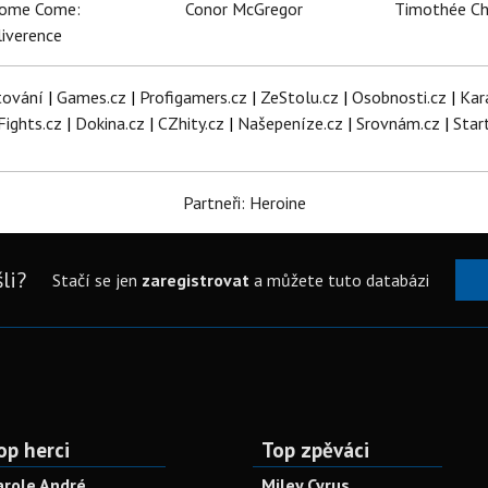
dome Come:
Conor McGregor
Timothée C
iverence
tování
|
Games.cz
|
Profigamers.cz
|
ZeStolu.cz
|
Osobnosti.cz
|
Kar
Fights.cz
|
Dokina.cz
|
CZhity.cz
|
Našepeníze.cz
|
Srovnám.cz
|
Star
Partneři: Heroine
li?
Stačí se jen
zaregistrovat
a můžete tuto databázi
op herci
Top zpěváci
arole André
Miley Cyrus