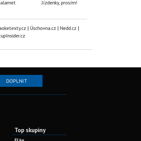
halamet
Jízdenky, prosím!
aoketexty.cz
|
Úschovna.cz
|
Nedd.cz
|
tupInsider.cz
DOPLNIT
Top skupiny
Elán