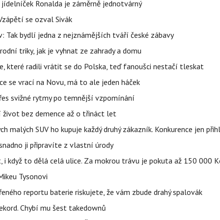
 jídelníček Ronalda je záměrně jednotvárný
Vzápětí se ozval Sivák
 Tak bydlí jedna z nejznámějších tváří české zábavy
rodní triky, jak je vyhnat ze zahrady a domu
 které radili vrátit se do Polska, teď fanoušci nestačí tleskat
ace se vrací na Novu, má to ale jeden háček
 přes svižné rytmy po temnější vzpomínání
í život bez demence až o třináct let
ých malých SUV ho kupuje každý druhý zákazník. Konkurence jen přihl
adno ji připravíte z vlastní úrody
t, i když to dělá celá ulice. Za mokrou trávu je pokuta až 150 000 K
Mikeu Tysonovi
řeného reportu baterie riskujete, že vám zbude drahý spalovák
ekord. Chybí mu šest takedownů