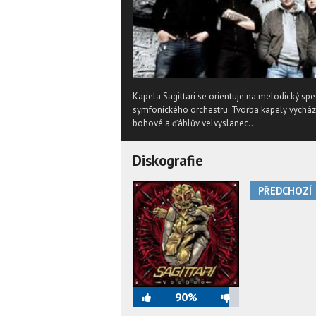
Kapela Sagittari se orientuje na melodický s
symfonického orchestru. Tvorba kapely vychází
bohové a ďáblův velvyslanec...
Diskografie
PŘEDCHOZÍ
90%