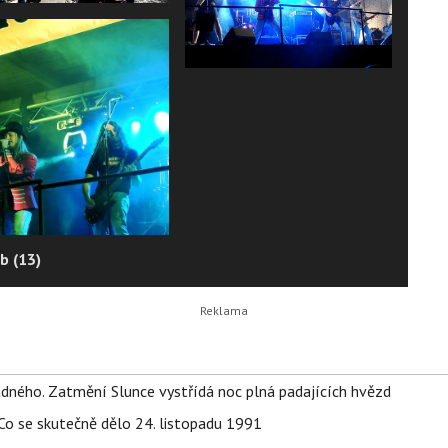
b (13)
ného. Zatmění Slunce vystřídá noc plná padajících hvězd
Co se skutečně dělo 24. listopadu 1991