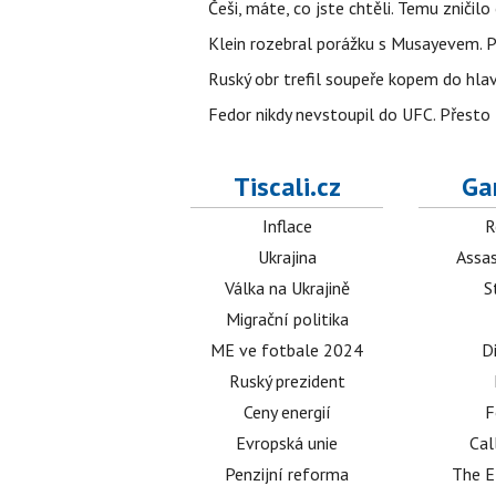
Češi, máte, co jste chtěli. Temu zničil
Klein rozebral porážku s Musayevem. 
Ruský obr trefil soupeře kopem do hla
Fedor nikdy nevstoupil do UFC. Přesto
Tiscali.cz
Ga
Inflace
R
Ukrajina
Assas
Válka na Ukrajině
S
Migrační politika
ME ve fotbale 2024
D
Ruský prezident
Ceny energií
F
Evropská unie
Cal
Penzijní reforma
The E