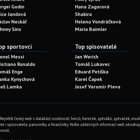
ergei Godin
Hana Zagorová
lice Jandová
Shakira
áclav Neckář
Helena Vondráčková
ohnny Sins
Maria Baimler
op sportovci
Top spisovatelé
ionel Messi
Jan Werich
ristiano Ronaldo
Tomáš Lukavec
omáš Enge
Eduard Petiška
anka Kynychová
Karel Čapek
leš Lamka
Josef Veromír Pleva
Největší český web s databází osobností, herců, hereček, zpěváků, zpěvaček, mod
te i spisovatele, panovníky a finančníky. Vedle užitečných informací web obsahuje 
ností.