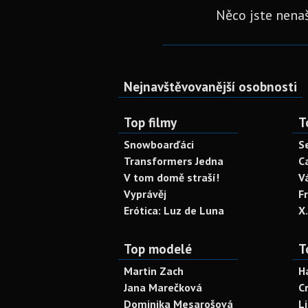
Něco jste nenaš
Nejnavštěvovanější osobnosti
Top filmy
T
Snowboarďáci
S
Transformers Jedna
C
V tom domě straší!
V
Vyprávěj
F
Erótica: Luz de Luna
X
Top modelé
T
Martin Zach
H
Jana Marečková
C
Dominika Mesarošová
L