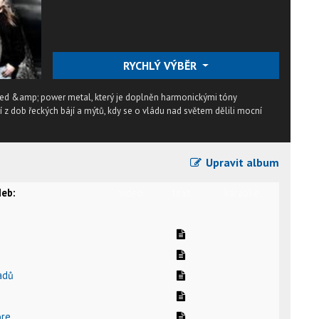
RYCHLÝ VÝBĚR
peed &amp; power metal, který je doplněn harmonickými tóny
 z dob řeckých bájí a mýtů, kdy se o vládu nad světem dělili mocní
Upravit album
eb:
video
text
karaoke
adů
ore