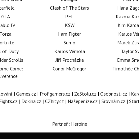
tarfield
Clash of The Stars
Hana Zag
GTA
PFL
Kazma Kaz
iablo IV
KSW
Kim Karda
Forza
I am Figter
Karlos V
ortnite
Sumó
Marek Ztr
l of Duty
Karlos Vémola
Taylor S
lder Scrolls
Jiří Procházka
Emma Sm
dome Come:
Conor McGregor
Timothée C
iverence
tování
|
Games.cz
|
Profigamers.cz
|
ZeStolu.cz
|
Osobnosti.cz
|
Kar
Fights.cz
|
Dokina.cz
|
CZhity.cz
|
Našepeníze.cz
|
Srovnám.cz
|
Star
Partneři: Heroine