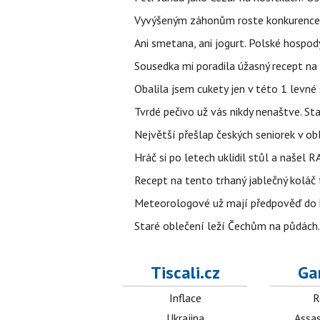
Vyvýšeným záhonům roste konkurence. 
Ani smetana, ani jogurt. Polské hospod
Sousedka mi poradila úžasný recept na
Obalila jsem cukety jen v této 1 levné 
Tvrdé pečivo už vás nikdy nenaštve. Sta
Největší přešlap českých seniorek v obl
Hráč si po letech uklidil stůl a našel 
Recept na tento trhaný jablečný koláč
Meteorologové už mají předpověď do 
Staré oblečení leží Čechům na půdách.
Tiscali.cz
Ga
Inflace
R
Ukrajina
Assas