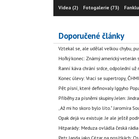
Videa (2)
Fotogalerie (73)
Fanklu
Doporučené články
Vztekal se, ale udělal velkou chybu, p
Hořký konec: Známý americký veterán 
Ranní káva chrání srdce, odpolední už ne
Konec úlevy: Vrací se supertropy, ČHM
Pět písní, které definovaly Iggyho Po
Příběhy za písněmi skupiny Jelen: Jin
„Až mi ho skoro bylo líto." Jaromíra 
Opak dejá vu existuje. Je ale ještě podi
Hitparády: Meduza ovládla česká rádia 
Petr Janda jako Cézar na nosítkách: Os