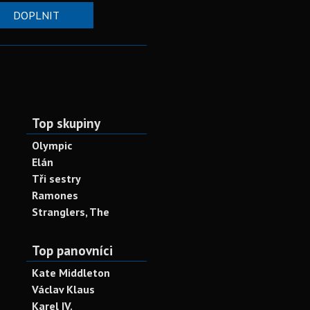
DOPLNIT
Top skupiny
Olympic
Elán
Tři sestry
Ramones
Stranglers, The
Top panovníci
Kate Middleton
Václav Klaus
Karel IV.