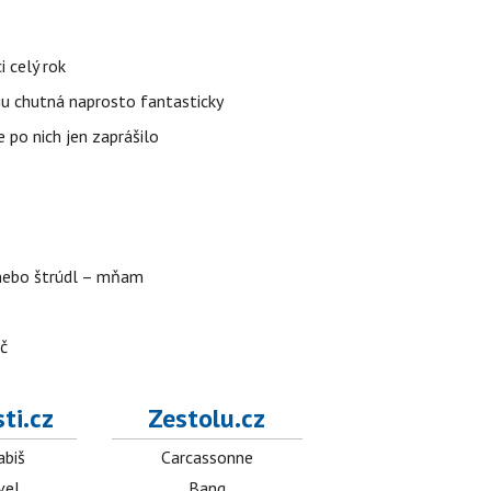
 celý rok
gu chutná naprosto fantasticky
 po nich jen zaprášilo
 nebo štrúdl – mňam
Kč
ti.cz
Zestolu.cz
abiš
Carcassonne
vel
Bang