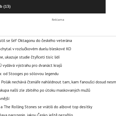
b (13)
ustil se šéf Oktagonu do českého veterána
schytal v rozlučkovém duelu bleskové KO
, ukazuje studie čtyřiceti tisíc lidí
Ú vydává výstrahu pro dvanáct krajů
pa: od Stooges po sólovou legendu
dra Polák nechává čtenáře nahlédnout tam, kam fanoušci dosud nesm
Soukupa našli zle zbitého po útoku maskovaných mužů
vnější
a The Rolling Stones se vrátili do albové top desítky
lava narozenin, jakou Česko ještě nezažilo