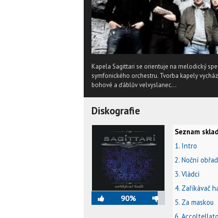
Kapela Sagittari se orientuje na melodický s
symfonického orchestru. Tvorba kapely vychází
bohové a ďáblův velvyslanec...
Diskografie
Seznam sklad
1. Intro
2. Noční obřad
3. Vládci
4. Zaříkávač h
90%
5. Za maskou
6. Accoltellat