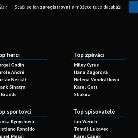
li?
Stačí se jen
zaregistrovat
a můžete tuto databázi
op herci
Top zpěváci
ergei Godin
Miley Cyrus
arole André
Hana Zagorová
áclav Neckář
Helena Vondráčková
rank Sinatra
Karel Gott
. Brands
Shakira
op sportovci
Top spisovatelé
anka Kynychová
Jan Werich
ristiano Ronaldo
Tomáš Lukavec
ionel Messi
Karel Čapek