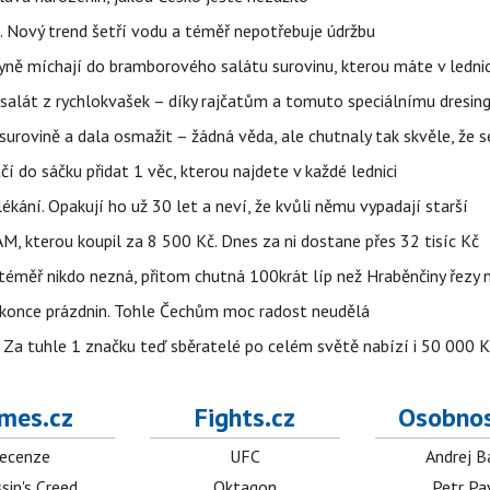
Nový trend šetří vodu a téměř nepotřebuje údržbu
yně míchají do bramborového salátu surovinu, kterou máte v lednici
 salát z rychlokvašek – díky rajčatům a tomuto speciálnímu dresin
surovině a dala osmažit – žádná věda, ale chutnaly tak skvěle, že se
čí do sáčku přidat 1 věc, kterou najdete v každé lednici
ékání. Opakují ho už 30 let a neví, že kvůli němu vypadají starší
RAM, kterou koupil za 8 500 Kč. Dnes za ni dostane přes 32 tisíc Kč
 téměř nikdo nezná, přitom chutná 100krát líp než Hraběnčiny řezy
konce prázdnin. Tohle Čechům moc radost neudělá
 Za tuhle 1 značku teď sběratelé po celém světě nabízí i 50 000 
mes.cz
Fights.cz
Osobnos
ecenze
UFC
Andrej B
sin's Creed
Oktagon
Petr Pa