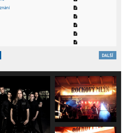
oznání
DALŠÍ