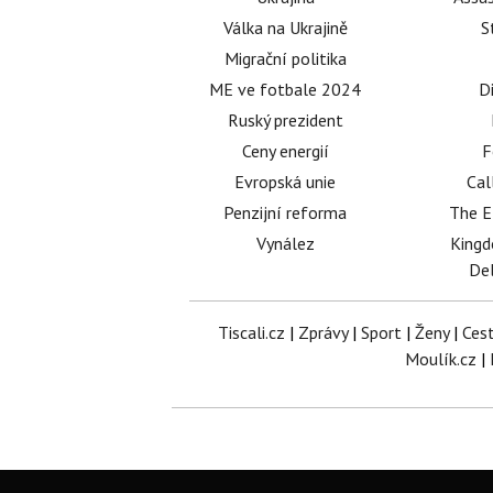
Válka na Ukrajině
S
Migrační politika
ME ve fotbale 2024
D
Ruský prezident
Ceny energií
F
Evropská unie
Cal
Penzijní reforma
The E
Vynález
King
Del
Tiscali.cz
|
Zprávy
|
Sport
|
Ženy
|
Ces
Moulík.cz
|