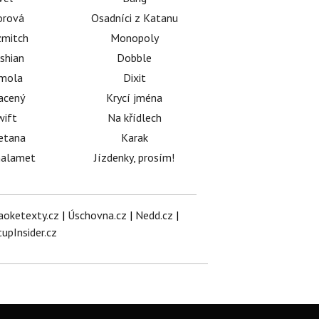
orová
Osadníci z Katanu
mitch
Monopoly
shian
Dobble
émola
Dixit
acený
Krycí jména
wift
Na křídlech
etana
Karak
halamet
Jízdenky, prosím!
aoketexty.cz
|
Úschovna.cz
|
Nedd.cz
|
tupInsider.cz