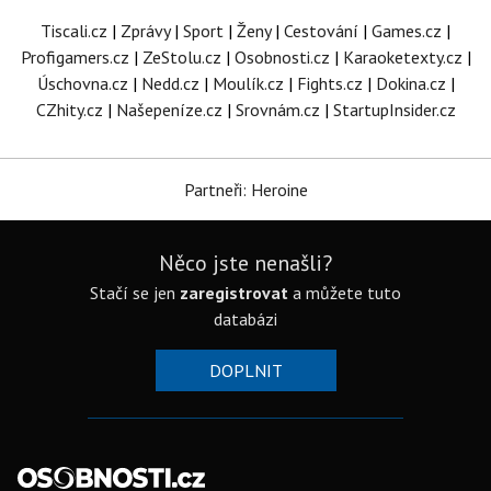
Tiscali.cz
|
Zprávy
|
Sport
|
Ženy
|
Cestování
|
Games.cz
|
Profigamers.cz
|
ZeStolu.cz
|
Osobnosti.cz
|
Karaoketexty.cz
|
Úschovna.cz
|
Nedd.cz
|
Moulík.cz
|
Fights.cz
|
Dokina.cz
|
CZhity.cz
|
Našepeníze.cz
|
Srovnám.cz
|
StartupInsider.cz
Partneři: Heroine
Něco jste nenašli?
Stačí se jen
zaregistrovat
a můžete tuto
databázi
DOPLNIT