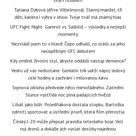
svým rituálem
Tatiana Dyková (dříve Vilhelmová): Slavný manžel, tři
děti, kariéra i výhra v show Tvoje tvář má známý hlas
UFC Fight Night: Gamrot vs. Salkilld – výsledky a nejlepší
momenty
Nezvládl jsem to v hlavě. Čepo odhalil, co stálo za jeho
neúspěšným UFC debutem
Kdy změnit životní styl, abyste oddálili nástup demence?
Vedro už vás nedostane: Geniální trik udrží nápoj ledový
celé hodiny a zachrání i milovanou kávu
Srpnová obloha předvede něco mimořádného. Zatmění
Slunce vystřídá noc plná padajících hvězd
Líbáš jako bůh: Poledňáková dostala stopku, Bartoška
odmítl sportovat a ústřední píseň, která film přerostla
Čínský J-20 může přepsat pravidla leteckého boje. Velí
roji dronů a dokáže jich vyslat desítky najednou