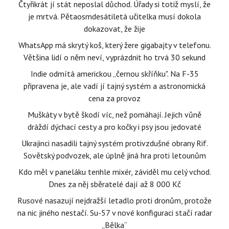
Čtyřikrát jí stát neposlal důchod. Úřady si totiž myslí, že
je mrtvá. Pětaosmdesátiletá učitelka musí dokola
dokazovat, že žije
WhatsApp má skrytý koš, který žere gigabajty v telefonu.
Většina lidí o něm neví, vyprázdnit ho trvá 30 sekund
Indie odmítá americkou „černou skříňku". Na F-35
připravena je, ale vadí jí tajný systém a astronomická
cena za provoz
Muškáty v bytě škodí víc, než pomáhají. Jejich vůně
dráždí dýchací cesty a pro kočky i psy jsou jedovaté
Ukrajinci nasadili tajný systém protivzdušné obrany Rif.
Sovětský podvozek, ale úplně jiná hra proti letounům
Kdo měl v paneláku tenhle mixér, záviděl mu celý vchod.
Dnes za něj sběratelé dají až 8 000 Kč
Rusové nasazují nejdražší letadlo proti dronům, protože
na nic jiného nestačí. Su-57 v nové konfiguraci stačí radar
„Bělka“