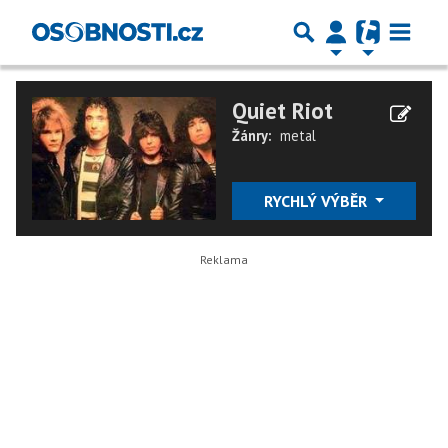
Quiet Riot
Žánry:
metal
RYCHLÝ VÝBĚR