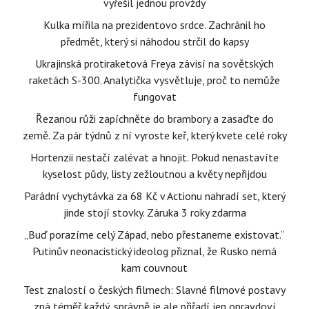
vyřešil jednou provždy
Kulka mířila na prezidentovo srdce. Zachránil ho
předmět, který si náhodou strčil do kapsy
Ukrajinská protiraketová Freya závisí na sovětských
raketách S-300. Analytička vysvětluje, proč to nemůže
fungovat
Řezanou růži zapíchněte do brambory a zasaďte do
země. Za pár týdnů z ní vyroste keř, který kvete celé roky
Hortenzii nestačí zalévat a hnojit. Pokud nenastavíte
kyselost půdy, listy zežloutnou a květy nepřijdou
Parádní vychytávka za 68 Kč v Actionu nahradí set, který
jinde stojí stovky. Záruka 3 roky zdarma
„Buď porazíme celý Západ, nebo přestaneme existovat.“
Putinův neonacistický ideolog přiznal, že Rusko nemá
kam couvnout
Test znalostí o českých filmech: Slavné filmové postavy
zná téměř každý, správně je ale přiřadí jen opravdoví