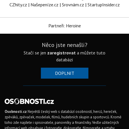
CZhity.cz
|
Našepeníze.cz
|
Srovnám.cz
|
StartupInsider.cz
Partneři: Heroine
Něco jste nenašli?
Stačí se jen
zaregistrovat
a můžete tuto
databázi
DOPLNIT
Osobnosti.cz
Největší český web s databází osobností, herců, hereček,
zpěváků, zpěvaček, modelek, filmů, hudebních skupin a sportovců. Kromě
toho zde najdete i spisovatele, panovníky a finančníky. Vedle užitečných
informací web obsahuje i fotografie, diskografie, filmografie a vztahy