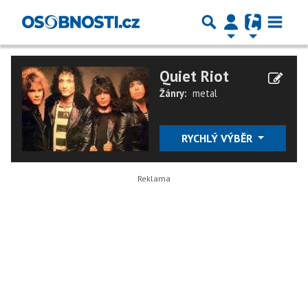
Quiet Riot
Žánry:
metal
RYCHLÝ VÝBĚR