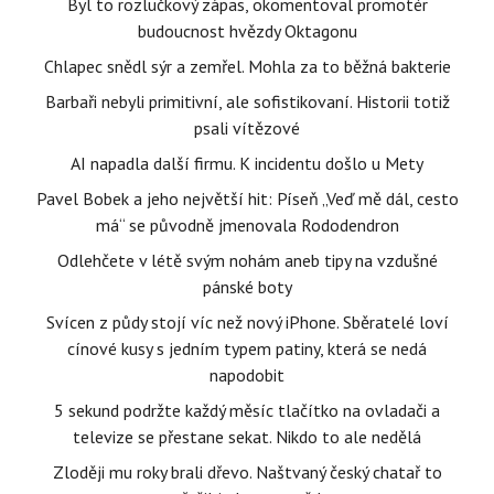
Byl to rozlučkový zápas, okomentoval promotér
budoucnost hvězdy Oktagonu
Chlapec snědl sýr a zemřel. Mohla za to běžná bakterie
Barbaři nebyli primitivní, ale sofistikovaní. Historii totiž
psali vítězové
AI napadla další firmu. K incidentu došlo u Mety
Pavel Bobek a jeho největší hit: Píseň „Veď mě dál, cesto
má“ se původně jmenovala Rododendron
Odlehčete v létě svým nohám aneb tipy na vzdušné
pánské boty
Svícen z půdy stojí víc než nový iPhone. Sběratelé loví
cínové kusy s jedním typem patiny, která se nedá
napodobit
5 sekund podržte každý měsíc tlačítko na ovladači a
televize se přestane sekat. Nikdo to ale nedělá
Zloději mu roky brali dřevo. Naštvaný český chatař to