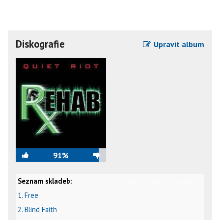
Diskografie
Upravit album
91%
Seznam skladeb:
video
text
karaoke
1. Free
2. Blind Faith