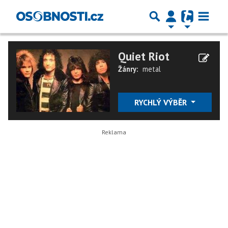
Quiet Riot
Žánry:
metal
RYCHLÝ VÝBĚR