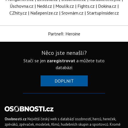
Úschovna.cz
|
Nedd.cz
|
Moulík.cz
|
Fights.cz
|
Dokina.cz
|
CZhity.cz
|
Našepeníze.cz
|
Srovnám.cz
|
StartupInsider.cz
Partneři: Heroine
Něco jste nenašli?
Stačí se jen
zaregistrovat
a můžete tuto
databázi
DOPLNIT
Osobnosti.cz
Největší český web s databází osobností, herců, hereček,
zpěváků, zpěvaček, modelek, filmů, hudebních skupin a sportovců. Kromě