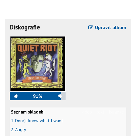
Diskografie
Upravit album
91%
Seznam skladeb:
video
text
karaoke
1. Don\'t know what I want
2. Angry