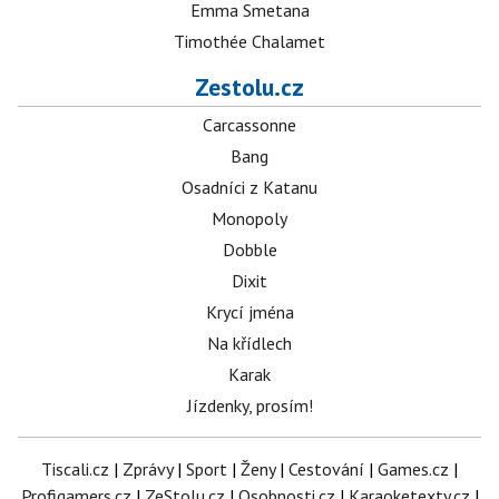
Emma Smetana
Timothée Chalamet
Zestolu.cz
Carcassonne
Bang
Osadníci z Katanu
Monopoly
Dobble
Dixit
Krycí jména
Na křídlech
Karak
Jízdenky, prosím!
Tiscali.cz
|
Zprávy
|
Sport
|
Ženy
|
Cestování
|
Games.cz
|
Profigamers.cz
|
ZeStolu.cz
|
Osobnosti.cz
|
Karaoketexty.cz
|