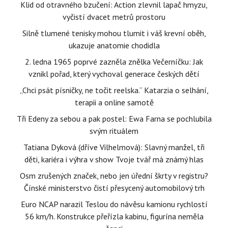
Klid od otravného bzučení: Action zlevnil lapač hmyzu,
vyčistí dvacet metrů prostoru
Silně tlumené tenisky mohou tlumit i váš krevní oběh,
ukazuje anatomie chodidla
2. ledna 1965 poprvé zazněla znělka Večerníčku: Jak
vznikl pořad, který vychoval generace českých dětí
„Chci psát písničky, ne točit reelska.“ Katarzia o selhání,
terapii a online samotě
Tři Edeny za sebou a pak postel: Ewa Farna se pochlubila
svým rituálem
Tatiana Dyková (dříve Vilhelmová): Slavný manžel, tři
děti, kariéra i výhra v show Tvoje tvář má známý hlas
Osm zrušených značek, nebo jen úřední škrty v registru?
Čínské ministerstvo čistí přesycený automobilový trh
Euro NCAP narazil Teslou do návěsu kamionu rychlostí
56 km/h. Konstrukce přeřízla kabinu, figurína neměla