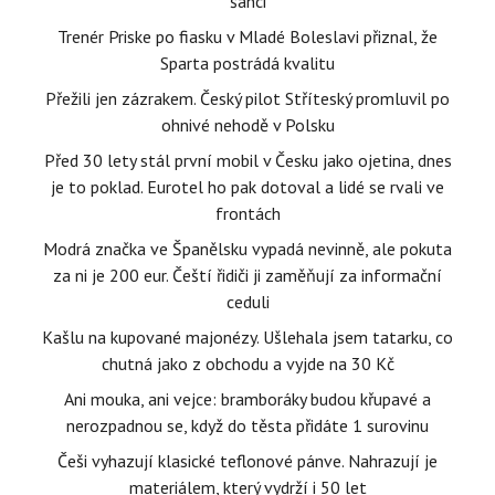
šanci
Trenér Priske po fiasku v Mladé Boleslavi přiznal, že
Sparta postrádá kvalitu
Přežili jen zázrakem. Český pilot Stříteský promluvil po
ohnivé nehodě v Polsku
Před 30 lety stál první mobil v Česku jako ojetina, dnes
je to poklad. Eurotel ho pak dotoval a lidé se rvali ve
frontách
Modrá značka ve Španělsku vypadá nevinně, ale pokuta
za ni je 200 eur. Čeští řidiči ji zaměňují za informační
ceduli
Kašlu na kupované majonézy. Ušlehala jsem tatarku, co
chutná jako z obchodu a vyjde na 30 Kč
Ani mouka, ani vejce: bramboráky budou křupavé a
nerozpadnou se, když do těsta přidáte 1 surovinu
Češi vyhazují klasické teflonové pánve. Nahrazují je
materiálem, který vydrží i 50 let