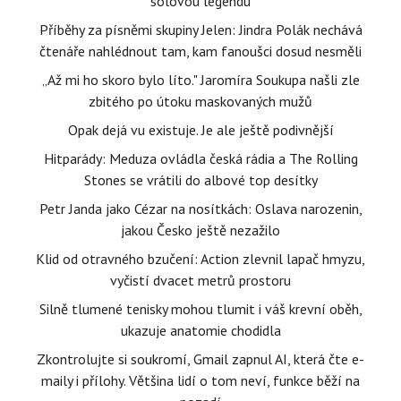
sólovou legendu
Příběhy za písněmi skupiny Jelen: Jindra Polák nechává
čtenáře nahlédnout tam, kam fanoušci dosud nesměli
„Až mi ho skoro bylo líto." Jaromíra Soukupa našli zle
zbitého po útoku maskovaných mužů
Opak dejá vu existuje. Je ale ještě podivnější
Hitparády: Meduza ovládla česká rádia a The Rolling
Stones se vrátili do albové top desítky
Petr Janda jako Cézar na nosítkách: Oslava narozenin,
jakou Česko ještě nezažilo
Klid od otravného bzučení: Action zlevnil lapač hmyzu,
vyčistí dvacet metrů prostoru
Silně tlumené tenisky mohou tlumit i váš krevní oběh,
ukazuje anatomie chodidla
Zkontrolujte si soukromí, Gmail zapnul AI, která čte e-
maily i přílohy. Většina lidí o tom neví, funkce běží na