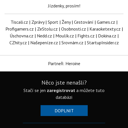
Jízdenky, prosím!
Tiscali.cz
|
Zprávy
|
Sport
|
Ženy
|
Cestování
|
Games.cz
|
Profigamers.cz
|
ZeStolu.cz
|
Osobnosti.cz
|
Karaoketexty.cz
|
Úschovna.cz
|
Nedd.cz
|
Moulík.cz
|
Fights.cz
|
Dokina.cz
|
CZhity.cz
|
Našepeníze.cz
|
Srovnám.cz
|
StartupInsider.cz
Partneři: Heroine
Něco jste nenašli?
Stačí se jen
zaregistrovat
a můžete tuto
databázi
DOPLNIT