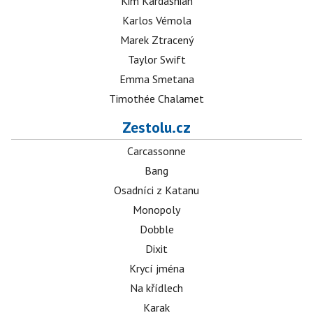
Kim Kardashian
Karlos Vémola
Marek Ztracený
Taylor Swift
Emma Smetana
Timothée Chalamet
Zestolu.cz
Carcassonne
Bang
Osadníci z Katanu
Monopoly
Dobble
Dixit
Krycí jména
Na křídlech
Karak