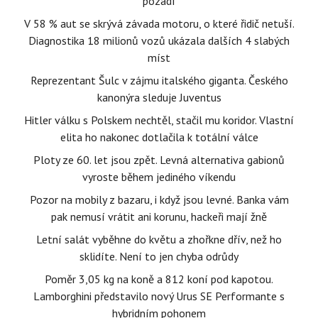
pozadí
V 58 % aut se skrývá závada motoru, o které řidič netuší.
Diagnostika 18 milionů vozů ukázala dalších 4 slabých
míst
Reprezentant Šulc v zájmu italského giganta. Českého
kanonýra sleduje Juventus
Hitler válku s Polskem nechtěl, stačil mu koridor. Vlastní
elita ho nakonec dotlačila k totální válce
Ploty ze 60. let jsou zpět. Levná alternativa gabionů
vyroste během jediného víkendu
Pozor na mobily z bazaru, i když jsou levné. Banka vám
pak nemusí vrátit ani korunu, hackeři mají žně
Letní salát vyběhne do květu a zhořkne dřív, než ho
sklidíte. Není to jen chyba odrůdy
Poměr 3,05 kg na koně a 812 koní pod kapotou.
Lamborghini představilo nový Urus SE Performante s
hybridním pohonem