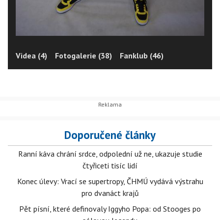
Videa (4)
Fotogalerie (38)
Fanklub (46)
Doporučené články
Ranní káva chrání srdce, odpolední už ne, ukazuje studie
čtyřiceti tisíc lidí
Konec úlevy: Vrací se supertropy, ČHMÚ vydává výstrahu
pro dvanáct krajů
Pět písní, které definovaly Iggyho Popa: od Stooges po