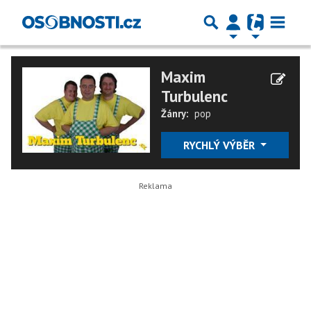
Maxim
Turbulenc
Žánry:
pop
RYCHLÝ VÝBĚR