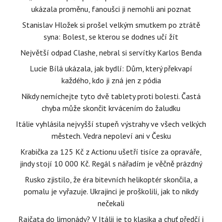
ukázala proměnu, fanoušci ji nemohli ani poznat
Stanislav Hložek si prošel velkým smutkem po ztrátě
syna: Bolest, se kterou se dodnes učí žít
Největší odpad Clashe, nebral si servítky Karlos Benda
Lucie Bílá ukázala, jak bydlí: Dům, který překvapí
každého, kdo ji zná jen z pódia
Nikdy nemíchejte tyto dvě tablety proti bolesti. Častá
chyba může skončit krvácením do žaludku
Itálie vyhlásila nejvyšší stupeň výstrahy ve všech velkých
městech. Vedra nepoleví ani v Česku
Krabička za 125 Kč z Actionu ušetří tisíce za opraváře,
jindy stojí 10 000 Kč. Regál s nářadím je věčně prázdný
Rusko zjistilo, že éra bitevních helikoptér skončila, a
pomalu je vyřazuje. Ukrajinci je proškolili, jak to nikdy
nečekali
Rajčata do limonády? V Itálii je to klasika a chuť předčí i