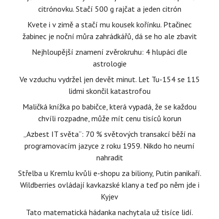
citrónovku. Stačí 500 g rajčat a jeden citrón
Kvete i v zimě a stačí mu kousek kořínku. Ptačinec
žabinec je noční můra zahrádkářů, dá se ho ale zbavit
Nejhloupější znamení zvěrokruhu: 4 hlupáci dle
astrologie
Ve vzduchu vydržel jen devět minut. Let Tu-154 se 115
lidmi skončil katastrofou
Maličká knížka po babičce, která vypadá, že se každou
chvíli rozpadne, může mít cenu tisíců korun
„Azbest IT světa“: 70 % světových transakcí běží na
programovacím jazyce z roku 1959. Nikdo ho neumí
nahradit
Střelba u Kremlu kvůli e-shopu za biliony, Putin panikaří.
Wildberries ovládají kavkazské klany a teď po něm jde i
Kyjev
Tato matematická hádanka nachytala už tisíce lidí.