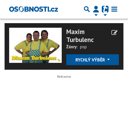
Maxim
Turbulenc
Žánry:
pop
RYCHLÝ VÝBĚR