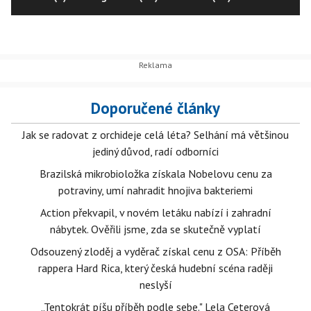
Doporučené články
Jak se radovat z orchideje celá léta? Selhání má většinou
jediný důvod, radí odborníci
Brazilská mikrobioložka získala Nobelovu cenu za
potraviny, umí nahradit hnojiva bakteriemi
Action překvapil, v novém letáku nabízí i zahradní
nábytek. Ověřili jsme, zda se skutečně vyplatí
Odsouzený zloděj a vyděrač získal cenu z OSA: Příběh
rappera Hard Rica, který česká hudební scéna raději
neslyší
„Tentokrát píšu příběh podle sebe." Lela Ceterová