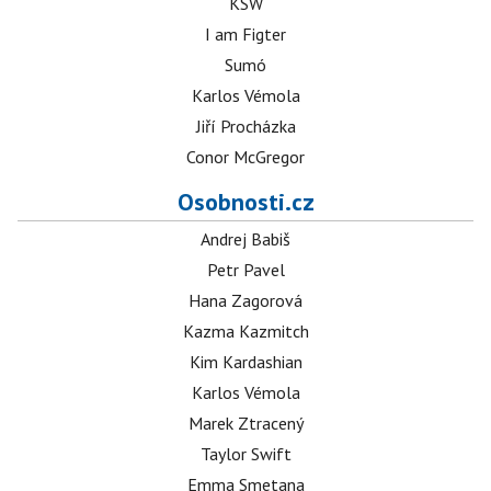
KSW
I am Figter
Sumó
Karlos Vémola
Jiří Procházka
Conor McGregor
Osobnosti.cz
Andrej Babiš
Petr Pavel
Hana Zagorová
Kazma Kazmitch
Kim Kardashian
Karlos Vémola
Marek Ztracený
Taylor Swift
Emma Smetana