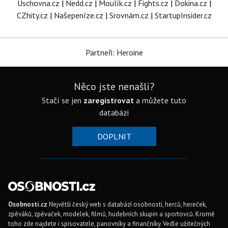
Úschovna.cz
|
Nedd.cz
|
Moulík.cz
|
Fights.cz
|
Dokina.cz
|
CZhity.cz
|
Našepeníze.cz
|
Srovnám.cz
|
StartupInsider.cz
Partneři: Heroine
Něco jste nenašli?
Stačí se jen
zaregistrovat
a můžete tuto
databázi
DOPLNIT
Osobnosti.cz
Největší český web s databází osobností, herců, hereček,
zpěváků, zpěvaček, modelek, filmů, hudebních skupin a sportovců. Kromě
toho zde najdete i spisovatele, panovníky a finančníky. Vedle užitečných