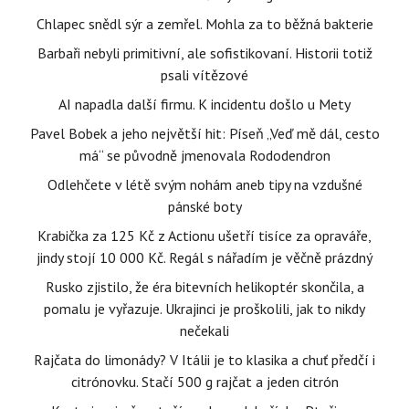
Chlapec snědl sýr a zemřel. Mohla za to běžná bakterie
Barbaři nebyli primitivní, ale sofistikovaní. Historii totiž
psali vítězové
AI napadla další firmu. K incidentu došlo u Mety
Pavel Bobek a jeho největší hit: Píseň „Veď mě dál, cesto
má“ se původně jmenovala Rododendron
Odlehčete v létě svým nohám aneb tipy na vzdušné
pánské boty
Krabička za 125 Kč z Actionu ušetří tisíce za opraváře,
jindy stojí 10 000 Kč. Regál s nářadím je věčně prázdný
Rusko zjistilo, že éra bitevních helikoptér skončila, a
pomalu je vyřazuje. Ukrajinci je proškolili, jak to nikdy
nečekali
Rajčata do limonády? V Itálii je to klasika a chuť předčí i
citrónovku. Stačí 500 g rajčat a jeden citrón