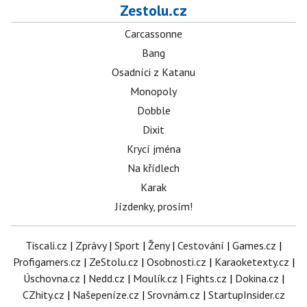
Zestolu.cz
Carcassonne
Bang
Osadníci z Katanu
Monopoly
Dobble
Dixit
Krycí jména
Na křídlech
Karak
Jízdenky, prosím!
Tiscali.cz
|
Zprávy
|
Sport
|
Ženy
|
Cestování
|
Games.cz
|
Profigamers.cz
|
ZeStolu.cz
|
Osobnosti.cz
|
Karaoketexty.cz
|
Úschovna.cz
|
Nedd.cz
|
Moulík.cz
|
Fights.cz
|
Dokina.cz
|
CZhity.cz
|
Našepeníze.cz
|
Srovnám.cz
|
StartupInsider.cz