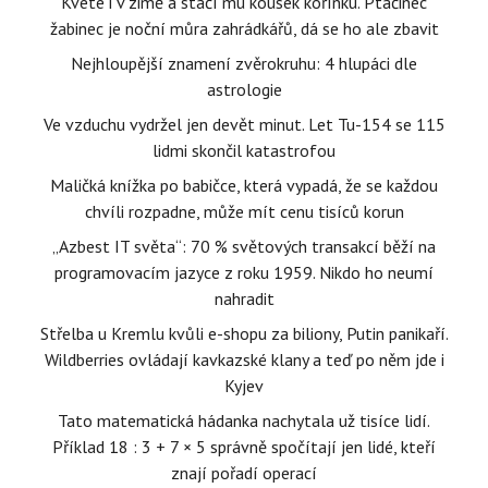
Kvete i v zimě a stačí mu kousek kořínku. Ptačinec
žabinec je noční můra zahrádkářů, dá se ho ale zbavit
Nejhloupější znamení zvěrokruhu: 4 hlupáci dle
astrologie
Ve vzduchu vydržel jen devět minut. Let Tu-154 se 115
lidmi skončil katastrofou
Maličká knížka po babičce, která vypadá, že se každou
chvíli rozpadne, může mít cenu tisíců korun
„Azbest IT světa“: 70 % světových transakcí běží na
programovacím jazyce z roku 1959. Nikdo ho neumí
nahradit
Střelba u Kremlu kvůli e-shopu za biliony, Putin panikaří.
Wildberries ovládají kavkazské klany a teď po něm jde i
Kyjev
Tato matematická hádanka nachytala už tisíce lidí.
Příklad 18 : 3 + 7 × 5 správně spočítají jen lidé, kteří
znají pořadí operací