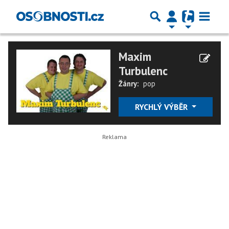
Maxim
Turbulenc
Žánry:
pop
RYCHLÝ VÝBĚR