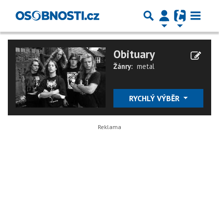
Obituary
Žánry:
metal
RYCHLÝ VÝBĚR