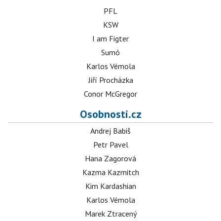
PFL
KSW
I am Figter
Sumó
Karlos Vémola
Jiří Procházka
Conor McGregor
Osobnosti.cz
Andrej Babiš
Petr Pavel
Hana Zagorová
Kazma Kazmitch
Kim Kardashian
Karlos Vémola
Marek Ztracený