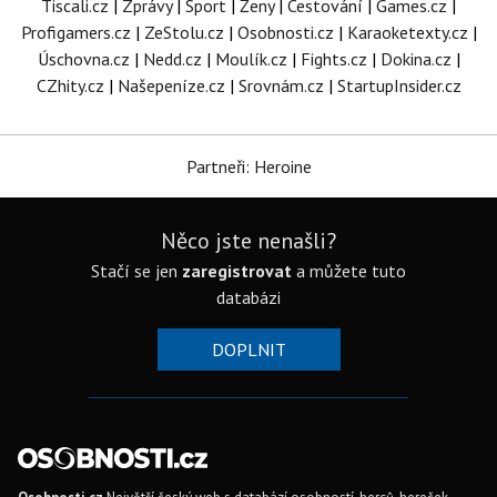
Tiscali.cz
|
Zprávy
|
Sport
|
Ženy
|
Cestování
|
Games.cz
|
Profigamers.cz
|
ZeStolu.cz
|
Osobnosti.cz
|
Karaoketexty.cz
|
Úschovna.cz
|
Nedd.cz
|
Moulík.cz
|
Fights.cz
|
Dokina.cz
|
CZhity.cz
|
Našepeníze.cz
|
Srovnám.cz
|
StartupInsider.cz
Partneři: Heroine
Něco jste nenašli?
Stačí se jen
zaregistrovat
a můžete tuto
databázi
DOPLNIT