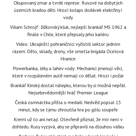
Okupovaný zmar a tvrdé represe: Rusové na dobytých
územích kradou děti. Hrozí kolaps dodávek elektřiny i
vody
Viliam Schrojf: žižkovský kluk, nejlepší brankář MS 1962 a
finále v Chile, které přepsaly jeho kariéru
Video: Ukrajinští pohraničníci vyčistili sektor jedním
rázem. Dělo, sklady, drony, vše smetla brigáda Ocelová
Hranice
Powerbanka, léky a lahev vody: Mechanici jmenují věci,
které v rozpáleném autě nemají co dělat. Hrozí i požár
Brankář Kinský dostal nálepku, kterou by si možná nepřál.
Nejsebevědomější hráč Premier League
Česká osmnáctka přišla o medaili. Nedvěd popsal 15
minut, kdy se týmu zhroutila hra po gólu soupeře
Kreml už to ani netají. Otevřeně přiznal, že mír není v
dohledu. Rusy vyzývá, aby se připravili na dlouhou válku