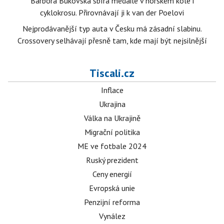
Barbora Bukovská sbírá medaile v horském kole i
cyklokrosu. Přirovnávají ji k van der Poelovi
Nejprodávanější typ auta v Česku má zásadní slabinu.
Crossovery selhávají přesně tam, kde mají být nejsilnější
Tiscali.cz
Inflace
Ukrajina
Válka na Ukrajině
Migrační politika
ME ve fotbale 2024
Ruský prezident
Ceny energií
Evropská unie
Penzijní reforma
Vynález