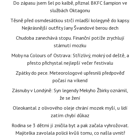
Do zápasu jsem šel po kalbě, přiznal BKFC šampion ve
službách Oktagonu
Těsně před osmdesátkou strčí mladší kolegyně do kapsy.
Nejkrásnější outfity Jany Švandové berou dech
Chudoba zanechává stopu. Finanční potíže zrychlují
stárnutí mozku
Moby na Colours of Ostrava: Střízlivý, mokrý od deště, a
přesto přichystal nejlepší večer festivalu
Zpátky do pece. Meteorologové upřesnili předpověď
počasí na víkend
Zásnuby v Londýně: Syn legendy Mekyho Žbirky oznámil,
že se žení
Oleokantal z olivového oleje chrání mozek myší, u lidí
zatím chybí důkaz
Rodina se 3 dětmi jí zničila byt a pak začala vyhrožovat.
Majitelka zavolala policii kvůli tomu, co našla uvnitř