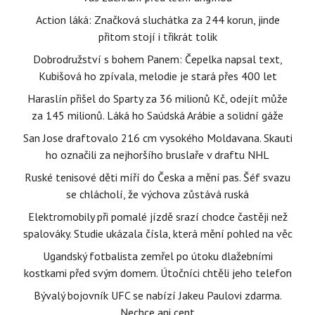
Action láká: Značková sluchátka za 244 korun, jinde
přitom stojí i třikrát tolik
Dobrodružství s bohem Panem: Čepelka napsal text,
Kubišová ho zpívala, melodie je stará přes 400 let
Haraslín přišel do Sparty za 36 milionů Kč, odejít může
za 145 milionů. Láká ho Saúdská Arábie a solidní gáže
San Jose draftovalo 216 cm vysokého Moldavana. Skauti
ho označili za nejhoršího bruslaře v draftu NHL
Ruské tenisové děti míří do Česka a mění pas. Šéf svazu
se chlácholí, že výchova zůstává ruská
Elektromobily při pomalé jízdě srazí chodce častěji než
spalováky. Studie ukázala čísla, která mění pohled na věc
Ugandský fotbalista zemřel po útoku dlažebními
kostkami před svým domem. Útočníci chtěli jeho telefon
Bývalý bojovník UFC se nabízí Jakeu Paulovi zdarma.
Nechce ani cent