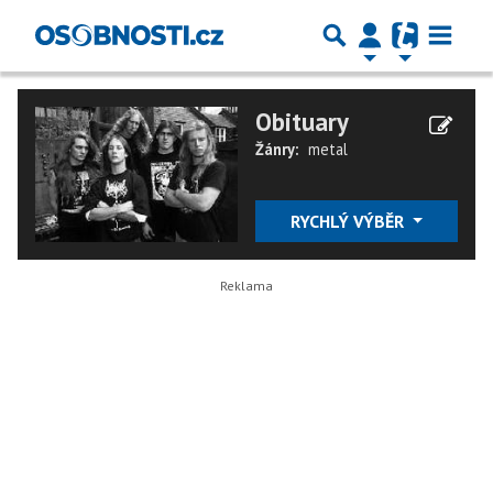
Obituary
Žánry:
metal
RYCHLÝ VÝBĚR