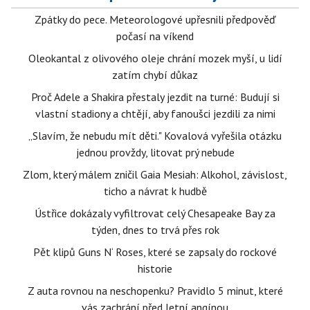
Zpátky do pece. Meteorologové upřesnili předpověď
počasí na víkend
Oleokantal z olivového oleje chrání mozek myší, u lidí
zatím chybí důkaz
Proč Adele a Shakira přestaly jezdit na turné: Budují si
vlastní stadiony a chtějí, aby fanoušci jezdili za nimi
„Slavím, že nebudu mít děti." Kovalová vyřešila otázku
jednou provždy, litovat prý nebude
Zlom, který málem zničil Gaia Mesiah: Alkohol, závislost,
ticho a návrat k hudbě
Ústřice dokázaly vyfiltrovat celý Chesapeake Bay za
týden, dnes to trvá přes rok
Pět klipů Guns N‘ Roses, které se zapsaly do rockové
historie
Z auta rovnou na neschopenku? Pravidlo 5 minut, které
vás zachrání před letní angínou