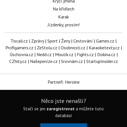
Krycí jména
Na křídlech
Karak
Jízdenky, prosím!
Tiscali.cz
|
Zprávy
|
Sport
|
Ženy
|
Cestování
|
Games.cz
|
Profigamers.cz
|
ZeStolu.cz
|
Osobnosti.cz
|
Karaoketexty.cz
|
Úschovna.cz
|
Nedd.cz
|
Moulík.cz
|
Fights.cz
|
Dokina.cz
|
CZhity.cz
|
Našepeníze.cz
|
Srovnám.cz
|
StartupInsider.cz
Partneři: Heroine
Něco jste nenašli?
Stačí se jen
zaregistrovat
a můžete tuto
databázi