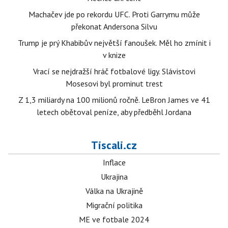
Machačev jde po rekordu UFC. Proti Garrymu může
překonat Andersona Silvu
Trump je prý Khabibův největší fanoušek. Měl ho zmínit i
v knize
Vrací se nejdražší hráč fotbalové ligy. Slávistovi
Mosesovi byl prominut trest
Z 1,3 miliardy na 100 milionů ročně. LeBron James ve 41
letech obětoval peníze, aby předběhl Jordana
Tiscali.cz
Inflace
Ukrajina
Válka na Ukrajině
Migrační politika
ME ve fotbale 2024