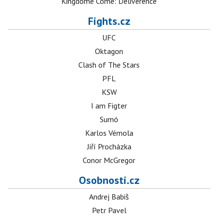
Kingdome Come: Deliverence
Fights.cz
UFC
Oktagon
Clash of The Stars
PFL
KSW
I am Figter
Sumó
Karlos Vémola
Jiří Procházka
Conor McGregor
Osobnosti.cz
Andrej Babiš
Petr Pavel