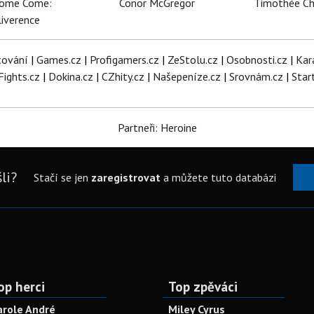
dome Come:
Conor McGregor
Timothée C
iverence
tování
|
Games.cz
|
Profigamers.cz
|
ZeStolu.cz
|
Osobnosti.cz
|
Kar
Fights.cz
|
Dokina.cz
|
CZhity.cz
|
Našepeníze.cz
|
Srovnám.cz
|
Star
Partneři: Heroine
li?
Stačí se jen
zaregistrovat
a můžete tuto databázi
op herci
Top zpěváci
arole André
Miley Cyrus