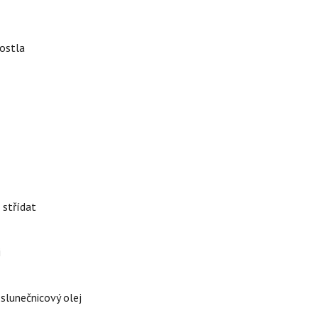
rostla
 střídat
i
 slunečnicový olej