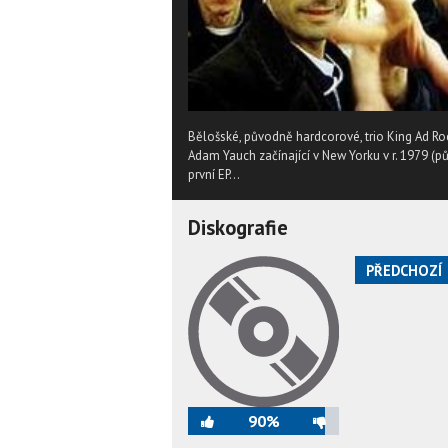
Bělošské, původně hardcorové, trio King Ad Rock
Adam Yauch začínající v New Yorku v r. 1979 (
první EP...
Diskografie
PŘEDCHOZÍ
90%