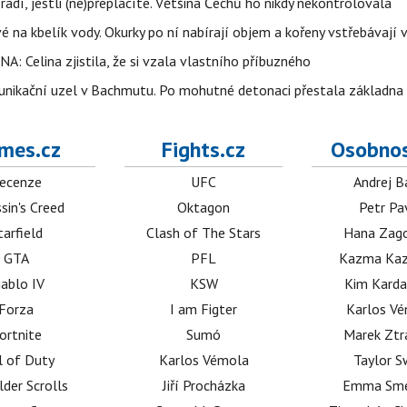
radí, jestli (ne)přeplácíte. Většina Čechů ho nikdy nekontrolovala
é na kbelík vody. Okurky po ní nabírají objem a kořeny vstřebávají v
NA: Celina zjistila, že si vzala vlastního příbuzného
munikační uzel v Bachmutu. Po mohutné detonaci přestala základna
mes.cz
Fights.cz
Osobnos
ecenze
UFC
Andrej B
sin's Creed
Oktagon
Petr Pa
tarfield
Clash of The Stars
Hana Zag
GTA
PFL
Kazma Kaz
iablo IV
KSW
Kim Karda
Forza
I am Figter
Karlos V
ortnite
Sumó
Marek Ztr
l of Duty
Karlos Vémola
Taylor S
lder Scrolls
Jiří Procházka
Emma Sm