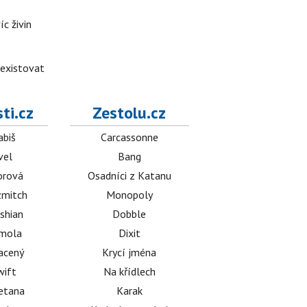
íc živin
 existovat
ti.cz
Zestolu.cz
abiš
Carcassonne
vel
Bang
orová
Osadníci z Katanu
mitch
Monopoly
shian
Dobble
émola
Dixit
acený
Krycí jména
wift
Na křídlech
etana
Karak