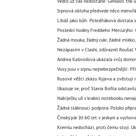
Vedro už vás nedostane: Geniální trik 
Srpnová obloha předvede něco mimořád
Líbáš jako bůh: Poledňáková dostala s
Poslední hodiny Freddieho Mercuryho: 
Žádná mouka, žádný cukr, žádné mléko,
Nezápasím v Clashi, zdůraznil Roušal. 
Andrea Kalivodová ukázala svůj domov:
Vosy jsou v srpnu nejnebezpečnější: Pří
Rusové věští zkázu Kyjeva a zvěstují r
Ukazuje se, proč Slavia Bořila odstavil
Nabíječku už v krabici notebooku nenaj
Žádná slábnoucí podpora. Polsko připrav
Čínský pár žil 60 let v jeskyni a vychova
Kremlu nedochází, proti čemu stojí. Ukr