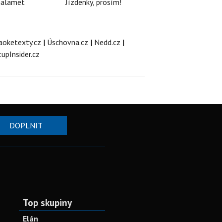
halamet
Jízdenky, prosím!
aoketexty.cz
|
Úschovna.cz
|
Nedd.cz
|
tupInsider.cz
DOPLNIT
Top skupiny
Elán