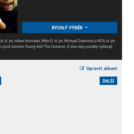
RYCHLÝ VÝBĚR
, vl. jm. Adam Horowitz, Mike D, vl. jm. Michael Diamond a MCA, vl. jm.
pův. pod názvem Young And The Useless). O dva roky později vydávají
Upravit album
DALŠÍ