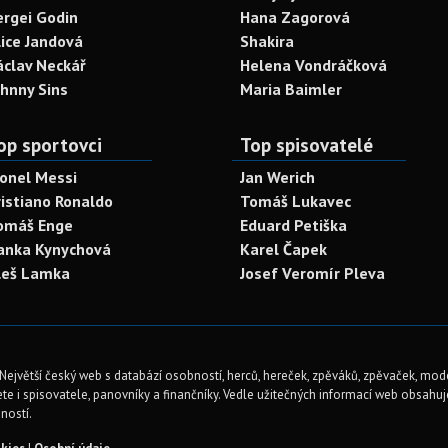
ergei Godin
Hana Zagorová
lice Jandová
Shakira
áclav Neckář
Helena Vondráčková
ohnny Sins
Maria Baimler
op sportovci
Top spisovatelé
ionel Messi
Jan Werich
ristiano Ronaldo
Tomáš Lukavec
omáš Enge
Eduard Petiška
anka Kynychová
Karel Čapek
leš Lamka
Josef Veromír Pleva
Největší český web s databází osobností, herců, hereček, zpěváků, zpěvaček, mod
te i spisovatele, panovníky a finančníky. Vedle užitečných informací web obsahuje 
ností.