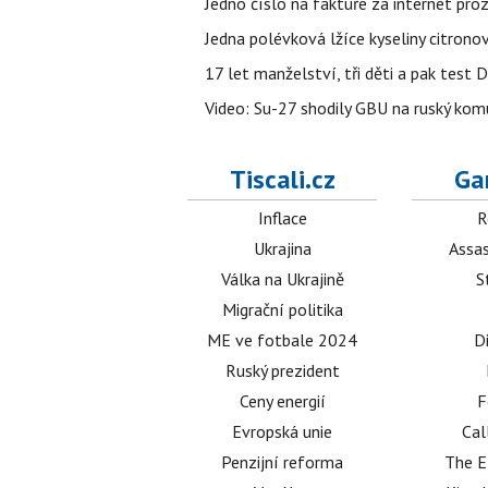
Jedno číslo na faktuře za internet proz
Jedna polévková lžíce kyseliny citronov
17 let manželství, tři děti a pak test D
Video: Su-27 shodily GBU na ruský ko
Tiscali.cz
Ga
Inflace
R
Ukrajina
Assas
Válka na Ukrajině
S
Migrační politika
ME ve fotbale 2024
D
Ruský prezident
Ceny energií
F
Evropská unie
Cal
Penzijní reforma
The E