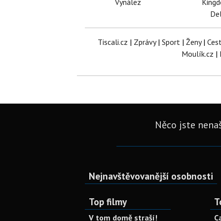
Vynález
King
Del
Tiscali.cz
|
Zprávy
|
Sport
|
Ženy
|
Ces
Moulík.cz
|
Něco jste nenaš
Nejnavštěvovanější osobnosti
Top filmy
T
V tom domě straší!
C