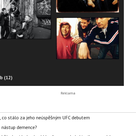
b (12)
il, co stálo za jeho neúspěšným UFC debutem
li nástup demence?