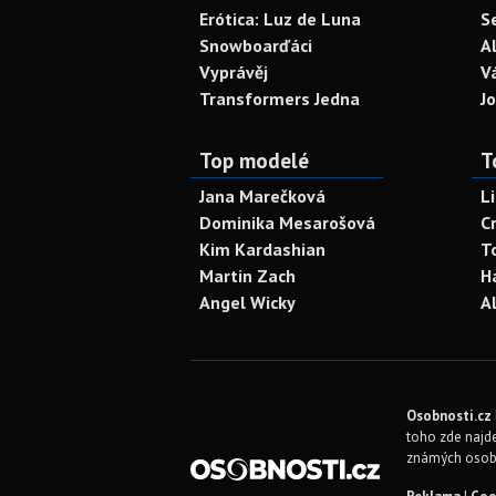
Erótica: Luz de Luna
S
Snowboarďáci
A
Vyprávěj
V
Transformers Jedna
J
Top modelé
T
Jana Marečková
L
Dominika Mesarošová
C
Kim Kardashian
T
Martin Zach
H
Angel Wicky
A
Osobnosti.cz
toho zde najde
známých osob