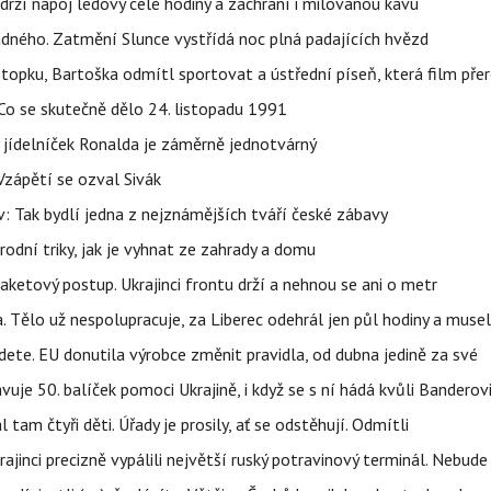
udrží nápoj ledový celé hodiny a zachrání i milovanou kávu
ného. Zatmění Slunce vystřídá noc plná padajících hvězd
topku, Bartoška odmítl sportovat a ústřední píseň, která film pře
Co se skutečně dělo 24. listopadu 1991
 jídelníček Ronalda je záměrně jednotvárný
Vzápětí se ozval Sivák
 Tak bydlí jedna z nejznámějších tváří české zábavy
rodní triky, jak je vyhnat ze zahrady a domu
aketový postup. Ukrajinci frontu drží a nehnou se ani o metr
a. Tělo už nespolupracuje, za Liberec odehrál jen půl hodiny a musel
dete. EU donutila výrobce změnit pravidla, od dubna jedině za své
uje 50. balíček pomoci Ukrajině, i když se s ní hádá kvůli Banderov
l tam čtyři děti. Úřady je prosily, ať se odstěhují. Odmítli
ajinci precizně vypálili největší ruský potravinový terminál. Nebude