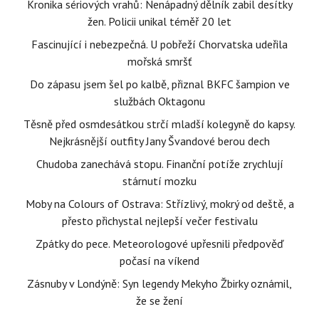
Kronika sériových vrahů: Nenápadný dělník zabil desítky
žen. Policii unikal téměř 20 let
Fascinující i nebezpečná. U pobřeží Chorvatska udeřila
mořská smršť
Do zápasu jsem šel po kalbě, přiznal BKFC šampion ve
službách Oktagonu
Těsně před osmdesátkou strčí mladší kolegyně do kapsy.
Nejkrásnější outfity Jany Švandové berou dech
Chudoba zanechává stopu. Finanční potíže zrychlují
stárnutí mozku
Moby na Colours of Ostrava: Střízlivý, mokrý od deště, a
přesto přichystal nejlepší večer festivalu
Zpátky do pece. Meteorologové upřesnili předpověď
počasí na víkend
Zásnuby v Londýně: Syn legendy Mekyho Žbirky oznámil,
že se žení