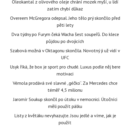
Oleokantal z olivového oleje chrání mozek myší, u lidí
zatím chybí důkaz
Overeem McGregora odepsal. Jeho tělo prý skončilo před
pěti lety
Dva týdny po Furym čeká Wacha šest soupeřů. Do klece
půjdou po dvojicích
Szabová možná v Oktagonu skončila. Novotný ji už vidí v
UFC
Usyk říká, že box je sport pro chudé. Luxus podle něj bere
motivaci
Vémola prodává své slavné „géčko“. Za Mercedes chce
téměř 4,5 milionu
Jaromír Soukup skončil po útoku v nemocnici. Útočníci
měli použít pálku
Listy z květáku nevyhazujte. Jsou jedlé a víme, jak je
použít