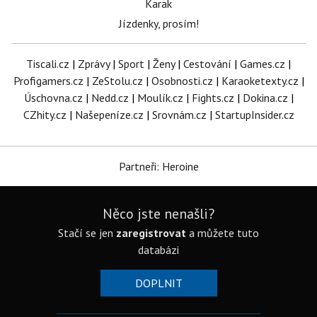
Karak
Jízdenky, prosím!
Tiscali.cz
|
Zprávy
|
Sport
|
Ženy
|
Cestování
|
Games.cz
|
Profigamers.cz
|
ZeStolu.cz
|
Osobnosti.cz
|
Karaoketexty.cz
|
Úschovna.cz
|
Nedd.cz
|
Moulík.cz
|
Fights.cz
|
Dokina.cz
|
CZhity.cz
|
Našepeníze.cz
|
Srovnám.cz
|
StartupInsider.cz
Partneři: Heroine
Něco jste nenašli?
Stačí se jen
zaregistrovat
a můžete tuto
databázi
DOPLNIT