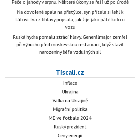
Péče o jahody v srpnu. Některé úkony se řeší už po úrodě
Na dovolené spala na přistýlce, syn přítele si lehl k
tátovi. Iva z Jihlavy popsala, jak žije jako páté kolo u
vozu
Ruská hydra pomalu ztrácí hlavy. Generálmajor zemřel
při výbuchu před moskevskou restaurací, když slavil
narozeniny šéfa vzdušných sil
Tiscali.cz
Inflace
Ukrajina
Válka na Ukrajině
Migrační politika
ME ve fotbale 2024
Ruský prezident
Ceny energií