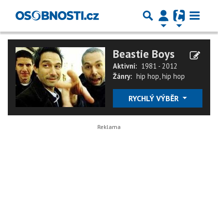
Beastie Boys
Aktivní:
1981 - 2012
Žánry:
hip hop
,
hip hop
RYCHLÝ VÝBĚR