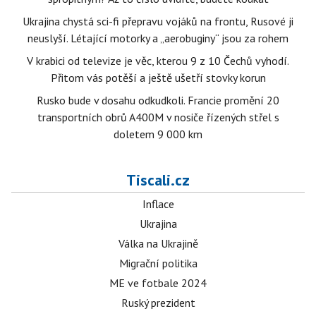
Ukrajina chystá sci-fi přepravu vojáků na frontu, Rusové ji
neuslyší. Létající motorky a „aerobuginy“ jsou za rohem
V krabici od televize je věc, kterou 9 z 10 Čechů vyhodí.
Přitom vás potěší a ještě ušetří stovky korun
Rusko bude v dosahu odkudkoli. Francie promění 20
transportních obrů A400M v nosiče řízených střel s
doletem 9 000 km
Tiscali.cz
Inflace
Ukrajina
Válka na Ukrajině
Migrační politika
ME ve fotbale 2024
Ruský prezident