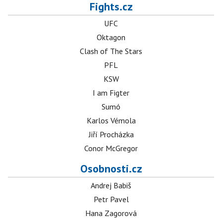
Fights.cz
UFC
Oktagon
Clash of The Stars
PFL
KSW
I am Figter
Sumó
Karlos Vémola
Jiří Procházka
Conor McGregor
Osobnosti.cz
Andrej Babiš
Petr Pavel
Hana Zagorová