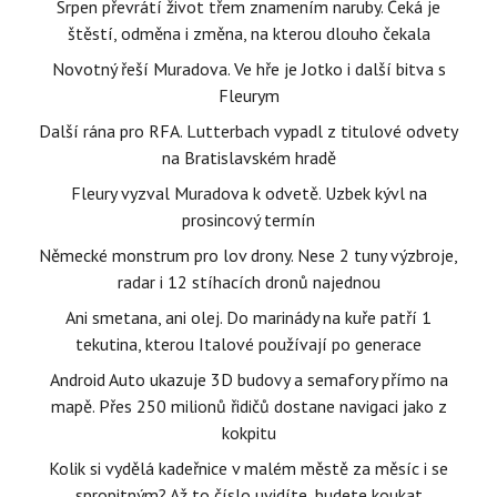
Srpen převrátí život třem znamením naruby. Čeká je
štěstí, odměna i změna, na kterou dlouho čekala
Novotný řeší Muradova. Ve hře je Jotko i další bitva s
Fleurym
Další rána pro RFA. Lutterbach vypadl z titulové odvety
na Bratislavském hradě
Fleury vyzval Muradova k odvetě. Uzbek kývl na
prosincový termín
Německé monstrum pro lov drony. Nese 2 tuny výzbroje,
radar i 12 stíhacích dronů najednou
Ani smetana, ani olej. Do marinády na kuře patří 1
tekutina, kterou Italové používají po generace
Android Auto ukazuje 3D budovy a semafory přímo na
mapě. Přes 250 milionů řidičů dostane navigaci jako z
kokpitu
Kolik si vydělá kadeřnice v malém městě za měsíc i se
spropitným? Až to číslo uvidíte, budete koukat