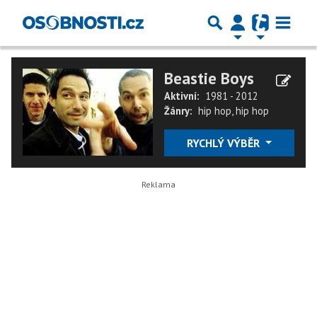
Beastie Boys
Aktivní:
1981 - 2012
Žánry:
hip hop
,
hip hop
RYCHLÝ VÝBĚR