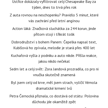
Ústřice dokázaly vyfiltrovat celý Chesapeake Bay za
týden, dnes to trvá přes rok
Z auta rovnou na neschopenku? Pravidlo 5 minut, které
vás zachrání před letní angínou
Action láká: Značková sluchátka za 244 korun, jinde
přitom stojí i třikrát tolik
Dobrodružství s bohem Panem: Čepelka napsal text,
Kubišová ho zpívala, melodie je stará přes 400 let
Kuchařová vyšla z podniku a auto nikde. Přišla reakce,
jakou nikdo nečekal
Sedm let a celý svět: Zora Jandová prozradila, co pro ni
vnučka skutečně znamená
Byl jsem celý od krve, měl jsem strach, vylíčil Vémola
dramatické krmení lvů
Petra Černocká přiznala, co dostává od státu: Polovina
důchodu jde okamžitě zpět