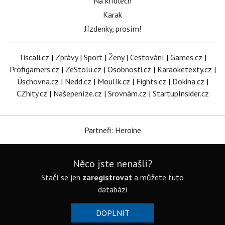
Na křídlech
Karak
Jízdenky, prosím!
Tiscali.cz
|
Zprávy
|
Sport
|
Ženy
|
Cestování
|
Games.cz
|
Profigamers.cz
|
ZeStolu.cz
|
Osobnosti.cz
|
Karaoketexty.cz
|
Úschovna.cz
|
Nedd.cz
|
Moulík.cz
|
Fights.cz
|
Dokina.cz
|
CZhity.cz
|
Našepeníze.cz
|
Srovnám.cz
|
StartupInsider.cz
Partneři: Heroine
Něco jste nenašli?
Stačí se jen
zaregistrovat
a můžete tuto
databázi
DOPLNIT