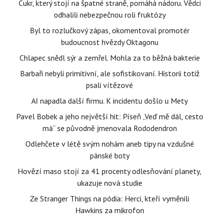
Cukr, který stojí na špatné straně, pomáhá nádoru. Vědci
odhalili nebezpečnou roli fruktózy
Byl to rozlučkový zápas, okomentoval promotér
budoucnost hvězdy Oktagonu
Chlapec snědl sýr a zemřel. Mohla za to běžná bakterie
Barbaři nebyli primitivní, ale sofistikovaní. Historii totiž
psali vítězové
AI napadla další firmu. K incidentu došlo u Mety
Pavel Bobek a jeho největší hit: Píseň „Veď mě dál, cesto
má“ se původně jmenovala Rododendron
Odlehčete v létě svým nohám aneb tipy na vzdušné
pánské boty
Hovězí maso stojí za 41 procenty odlesňování planety,
ukazuje nová studie
Ze Stranger Things na pódia: Herci, kteří vyměnili
Hawkins za mikrofon