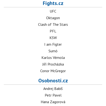
Fights.cz
UFC
Oktagon
Clash of The Stars
PFL
KSW
I am Figter
Sumó
Karlos Vémola
Jiří Procházka
Conor McGregor
Osobnosti.cz
Andrej Babiš
Petr Pavel
Hana Zagorová