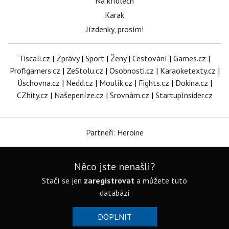
Na křídlech
Karak
Jízdenky, prosím!
Tiscali.cz
|
Zprávy
|
Sport
|
Ženy
|
Cestování
|
Games.cz
|
Profigamers.cz
|
ZeStolu.cz
|
Osobnosti.cz
|
Karaoketexty.cz
|
Úschovna.cz
|
Nedd.cz
|
Moulík.cz
|
Fights.cz
|
Dokina.cz
|
CZhity.cz
|
Našepeníze.cz
|
Srovnám.cz
|
StartupInsider.cz
Partneři: Heroine
Něco jste nenašli?
Stačí se jen
zaregistrovat
a můžete tuto
databázi
DOPLNIT