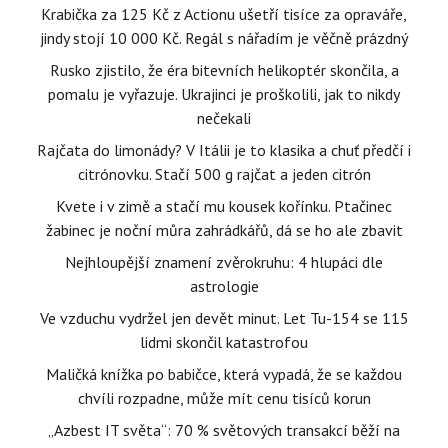
Krabička za 125 Kč z Actionu ušetří tisíce za opraváře,
jindy stojí 10 000 Kč. Regál s nářadím je věčně prázdný
Rusko zjistilo, že éra bitevních helikoptér skončila, a
pomalu je vyřazuje. Ukrajinci je proškolili, jak to nikdy
nečekali
Rajčata do limonády? V Itálii je to klasika a chuť předčí i
citrónovku. Stačí 500 g rajčat a jeden citrón
Kvete i v zimě a stačí mu kousek kořínku. Ptačinec
žabinec je noční můra zahrádkářů, dá se ho ale zbavit
Nejhloupější znamení zvěrokruhu: 4 hlupáci dle
astrologie
Ve vzduchu vydržel jen devět minut. Let Tu-154 se 115
lidmi skončil katastrofou
Maličká knížka po babičce, která vypadá, že se každou
chvíli rozpadne, může mít cenu tisíců korun
„Azbest IT světa“: 70 % světových transakcí běží na