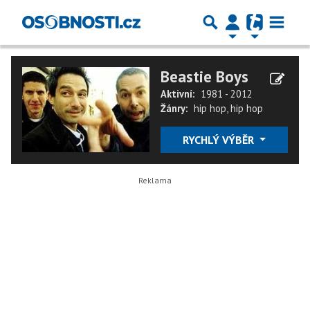
Beastie Boys
Aktivní:
1981 - 2012
Žánry:
hip hop
,
hip hop
RYCHLÝ VÝBĚR