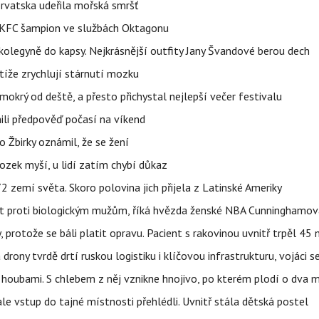
orvatska udeřila mořská smršť
 BKFC šampion ve službách Oktagonu
olegyně do kapsy. Nejkrásnější outfity Jany Švandové berou dech
íže zrychlují stárnutí mozku
mokrý od deště, a přesto přichystal nejlepší večer festivalu
ili předpověď počasí na víkend
 Žbirky oznámil, že se žení
ozek myší, u lidí zatím chybí důkaz
 zemí světa. Skoro polovina jich přijela z Latinské Ameriky
rát proti biologickým mužům, říká hvězda ženské NBA Cunninghamov
, protože se báli platit opravu. Pacient s rakovinou uvnitř trpěl 45
 drony tvrdě drtí ruskou logistiku i klíčovou infrastrukturu, vojáci 
 i houbami. S chlebem z něj vznikne hnojivo, po kterém plodí o dva 
ale vstup do tajné místnosti přehlédli. Uvnitř stála dětská postel