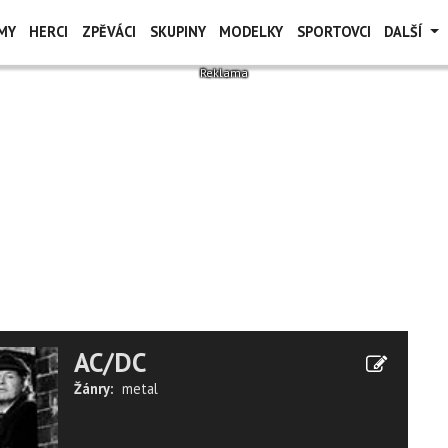
MY
HERCI
ZPĚVÁCI
SKUPINY
MODELKY
SPORTOVCI
DALŠÍ
AC/DC
Žánry:
metal