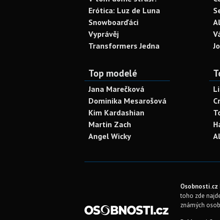
Erótica: Luz de Luna
S
Snowboarďáci
A
Vyprávěj
V
Transformers Jedna
J
Top modelé
T
Jana Marečková
L
Dominika Mesarošová
C
Kim Kardashian
T
Martin Zach
H
Angel Wicky
A
Osobnosti.cz
toho zde najde
známých osob