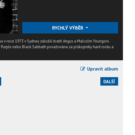
RYCHLÝ VÝBĚR
ou v roce 1973 v Sydney založili bratři Angus a Malcolm Youngovi.
ep Purple nebo Black Sabbath považována za průkopníky hard rocku a
Upravit album
DALŠÍ