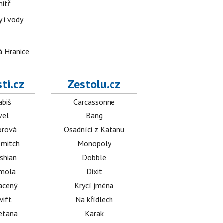
nitř
 i vody
á Hranice
ti.cz
Zestolu.cz
abiš
Carcassonne
vel
Bang
orová
Osadníci z Katanu
mitch
Monopoly
shian
Dobble
émola
Dixit
acený
Krycí jména
wift
Na křídlech
etana
Karak