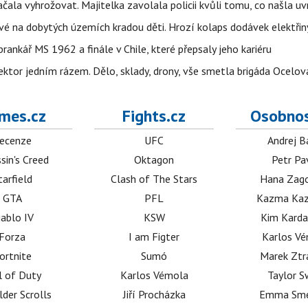
začala vyhrožovat. Majitelka zavolala policii kvůli tomu, co našla uv
é na dobytých územích kradou děti. Hrozí kolaps dodávek elektřiny
 brankář MS 1962 a finále v Chile, které přepsaly jeho kariéru
i sektor jedním rázem. Dělo, sklady, drony, vše smetla brigáda Ocelov
mes.cz
Fights.cz
Osobnos
ecenze
UFC
Andrej B
sin's Creed
Oktagon
Petr Pa
tarfield
Clash of The Stars
Hana Zag
GTA
PFL
Kazma Kaz
iablo IV
KSW
Kim Karda
Forza
I am Figter
Karlos V
ortnite
Sumó
Marek Ztr
l of Duty
Karlos Vémola
Taylor S
lder Scrolls
Jiří Procházka
Emma Sm