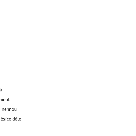
á
 minut
se nehnou
měsíce déle