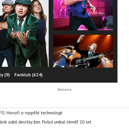
y (9)
Fanklub (624)
FO. Hovoří o vyspělé technologii
ík zabil desítky žen. Policii unikal téměř 20 let