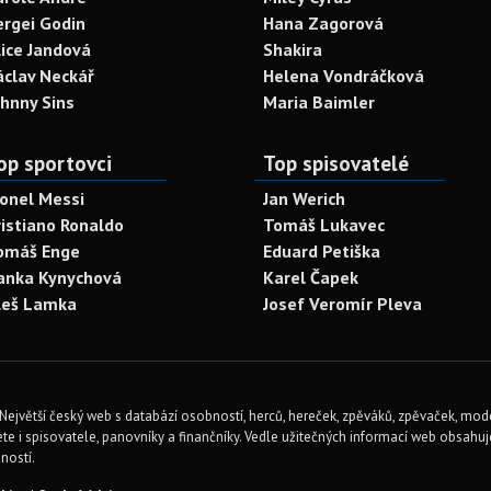
ergei Godin
Hana Zagorová
lice Jandová
Shakira
áclav Neckář
Helena Vondráčková
ohnny Sins
Maria Baimler
op sportovci
Top spisovatelé
ionel Messi
Jan Werich
ristiano Ronaldo
Tomáš Lukavec
omáš Enge
Eduard Petiška
anka Kynychová
Karel Čapek
leš Lamka
Josef Veromír Pleva
Největší český web s databází osobností, herců, hereček, zpěváků, zpěvaček, mod
te i spisovatele, panovníky a finančníky. Vedle užitečných informací web obsahuje 
ností.