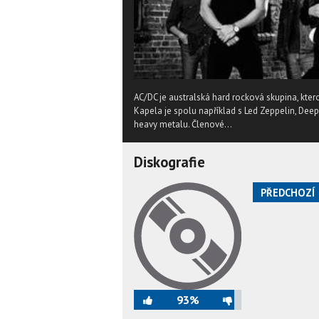
AC/DC je australská hard rocková skupina, kter
Kapela je spolu například s Led Zeppelin, De
heavy metalu. Členové...
Diskografie
PŘEDCHOZÍ
93%