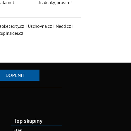
halamet
Jízdenky, prosím!
aoketexty.cz
|
Úschovna.cz
|
Nedd.cz
|
tupInsider.cz
DOPLNIT
Top skupiny
Elán