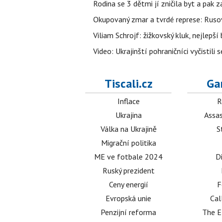
Rodina se 3 dětmi jí zničila byt a pak 
Okupovaný zmar a tvrdé represe: Rusov
Viliam Schrojf: žižkovský kluk, nejlepší
Video: Ukrajinští pohraničníci vyčistil
Tiscali.cz
Ga
Inflace
R
Ukrajina
Assas
Válka na Ukrajině
S
Migrační politika
ME ve fotbale 2024
D
Ruský prezident
Ceny energií
F
Evropská unie
Cal
Penzijní reforma
The E