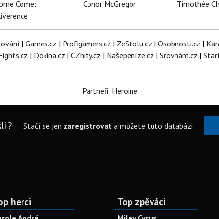
dome Come:
Conor McGregor
Timothée C
iverence
tování
|
Games.cz
|
Profigamers.cz
|
ZeStolu.cz
|
Osobnosti.cz
|
Kar
Fights.cz
|
Dokina.cz
|
CZhity.cz
|
Našepeníze.cz
|
Srovnám.cz
|
Star
Partneři: Heroine
li?
Stačí se jen
zaregistrovat
a můžete tuto databázi
op herci
Top zpěváci
arole André
Miley Cyrus