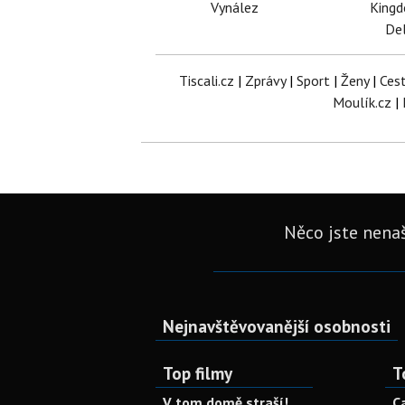
Vynález
King
Del
Tiscali.cz
|
Zprávy
|
Sport
|
Ženy
|
Ces
Moulík.cz
|
Něco jste nenaš
Nejnavštěvovanější osobnosti
Top filmy
T
V tom domě straší!
C