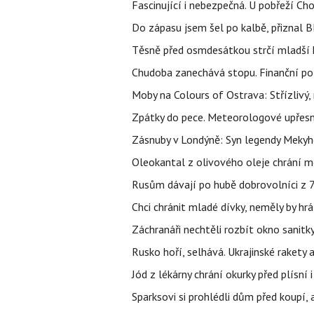
Fascinující i nebezpečná. U pobřeží Ch
Do zápasu jsem šel po kalbě, přiznal
Těsně před osmdesátkou strčí mladší k
Chudoba zanechává stopu. Finanční pot
Moby na Colours of Ostrava: Střízlivý, 
Zpátky do pece. Meteorologové upřesn
Zásnuby v Londýně: Syn legendy Mekyho
Oleokantal z olivového oleje chrání m
Rusům dávají po hubě dobrovolníci z 72
Chci chránit mladé dívky, neměly by h
Záchranáři nechtěli rozbít okno sanitky
Rusko hoří, selhává. Ukrajinské rakety a
Jód z lékárny chrání okurky před plísní
Sparksovi si prohlédli dům před koupí, 