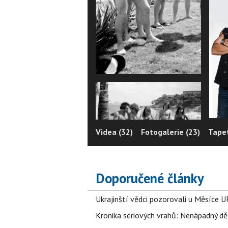
Videa (32)
Fotogalerie (23)
Tapet
Doporučené články
Ukrajinští vědci pozorovali u Měsíce U
Kronika sériových vrahů: Nenápadný děln