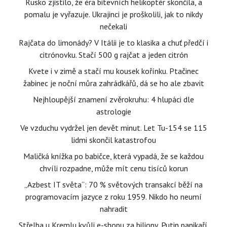
Rusko zjistilo, že éra bitevních helikoptér skončila, a
pomalu je vyřazuje. Ukrajinci je proškolili, jak to nikdy
nečekali
Rajčata do limonády? V Itálii je to klasika a chuť předčí i
citrónovku. Stačí 500 g rajčat a jeden citrón
Kvete i v zimě a stačí mu kousek kořínku. Ptačinec
žabinec je noční můra zahrádkářů, dá se ho ale zbavit
Nejhloupější znamení zvěrokruhu: 4 hlupáci dle
astrologie
Ve vzduchu vydržel jen devět minut. Let Tu-154 se 115
lidmi skončil katastrofou
Maličká knížka po babičce, která vypadá, že se každou
chvíli rozpadne, může mít cenu tisíců korun
„Azbest IT světa“: 70 % světových transakcí běží na
programovacím jazyce z roku 1959. Nikdo ho neumí
nahradit
Střelba u Kremlu kvůli e-shopu za biliony, Putin panikaří.