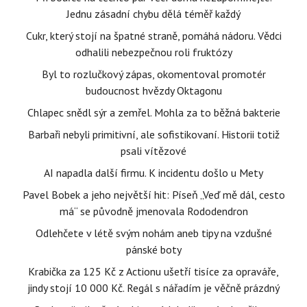
Jednu zásadní chybu dělá téměř každý
Cukr, který stojí na špatné straně, pomáhá nádoru. Vědci
odhalili nebezpečnou roli fruktózy
Byl to rozlučkový zápas, okomentoval promotér
budoucnost hvězdy Oktagonu
Chlapec snědl sýr a zemřel. Mohla za to běžná bakterie
Barbaři nebyli primitivní, ale sofistikovaní. Historii totiž
psali vítězové
AI napadla další firmu. K incidentu došlo u Mety
Pavel Bobek a jeho největší hit: Píseň „Veď mě dál, cesto
má“ se původně jmenovala Rododendron
Odlehčete v létě svým nohám aneb tipy na vzdušné
pánské boty
Krabička za 125 Kč z Actionu ušetří tisíce za opraváře,
jindy stojí 10 000 Kč. Regál s nářadím je věčně prázdný