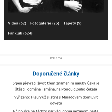
Videa (32)
Fotogalerie (23)
Tapety (9)
Fanklub (624)
Doporučené články
Srpen převrátí život třem znamením naruby. Čeká je
štěstí, odměna i změna, na kterou dlouho čekala
Vyřízeno: Fleury už si stihl s Muradovem domluvit
odvetu
Při bouřce na těchto pár věcí doma nezapomínejte.