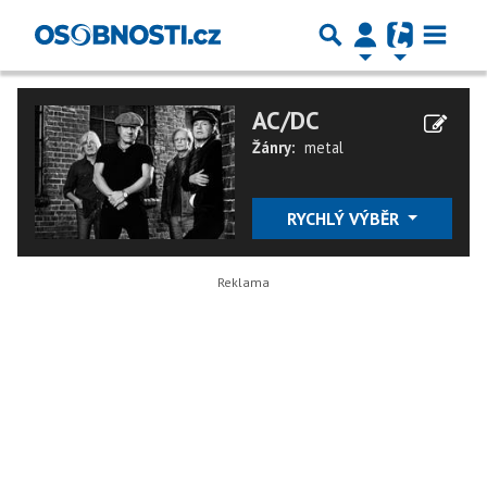
AC/DC
Žánry:
metal
RYCHLÝ VÝBĚR