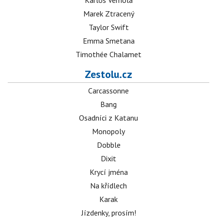
Karlos Vémola
Marek Ztracený
Taylor Swift
Emma Smetana
Timothée Chalamet
Zestolu.cz
Carcassonne
Bang
Osadníci z Katanu
Monopoly
Dobble
Dixit
Krycí jména
Na křídlech
Karak
Jízdenky, prosím!