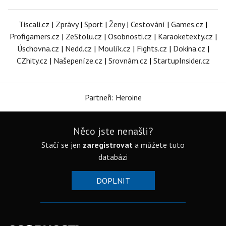
Tiscali.cz
|
Zprávy
|
Sport
|
Ženy
|
Cestování
|
Games.cz
|
Profigamers.cz
|
ZeStolu.cz
|
Osobnosti.cz
|
Karaoketexty.cz
|
Úschovna.cz
|
Nedd.cz
|
Moulík.cz
|
Fights.cz
|
Dokina.cz
|
CZhity.cz
|
Našepeníze.cz
|
Srovnám.cz
|
StartupInsider.cz
Partneři: Heroine
Něco jste nenašli?
Stačí se jen
zaregistrovat
a můžete tuto
databázi
DOPLNIT