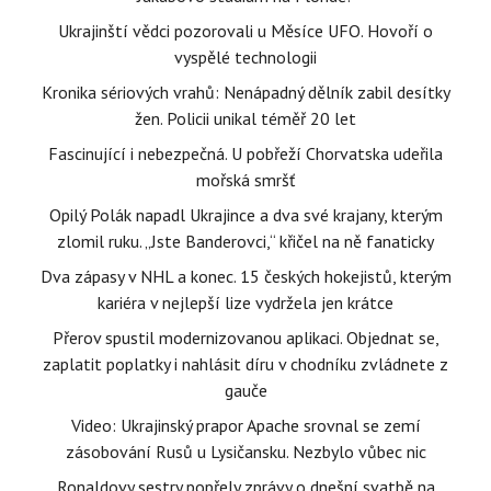
Ukrajinští vědci pozorovali u Měsíce UFO. Hovoří o
vyspělé technologii
Kronika sériových vrahů: Nenápadný dělník zabil desítky
žen. Policii unikal téměř 20 let
Fascinující i nebezpečná. U pobřeží Chorvatska udeřila
mořská smršť
Opilý Polák napadl Ukrajince a dva své krajany, kterým
zlomil ruku. „Jste Banderovci,“ křičel na ně fanaticky
Dva zápasy v NHL a konec. 15 českých hokejistů, kterým
kariéra v nejlepší lize vydržela jen krátce
Přerov spustil modernizovanou aplikaci. Objednat se,
zaplatit poplatky i nahlásit díru v chodníku zvládnete z
gauče
Video: Ukrajinský prapor Apache srovnal se zemí
zásobování Rusů u Lysičansku. Nezbylo vůbec nic
Ronaldovy sestry popřely zprávy o dnešní svatbě na