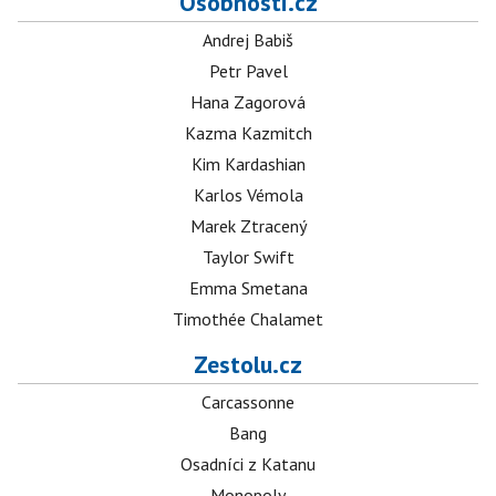
Osobnosti.cz
Andrej Babiš
Petr Pavel
Hana Zagorová
Kazma Kazmitch
Kim Kardashian
Karlos Vémola
Marek Ztracený
Taylor Swift
Emma Smetana
Timothée Chalamet
Zestolu.cz
Carcassonne
Bang
Osadníci z Katanu
Monopoly