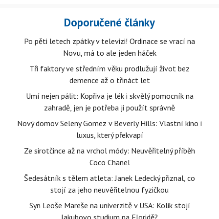
Doporučené články
Po pěti letech zpátky v televizi! Ordinace se vrací na
Novu, má to ale jeden háček
Tři faktory ve středním věku prodlužují život bez
demence až o třináct let
Umí nejen pálit: Kopřiva je lék i skvělý pomocník na
zahradě, jen je potřeba ji použít správně
Nový domov Seleny Gomez v Beverly Hills: Vlastní kino i
luxus, který překvapí
Ze sirotčince až na vrchol módy: Neuvěřitelný příběh
Coco Chanel
Šedesátník s tělem atleta: Janek Ledecký přiznal, co
stojí za jeho neuvěřitelnou fyzičkou
Syn Leoše Mareše na univerzitě v USA: Kolik stojí
Jakubovo studium na Floridě?