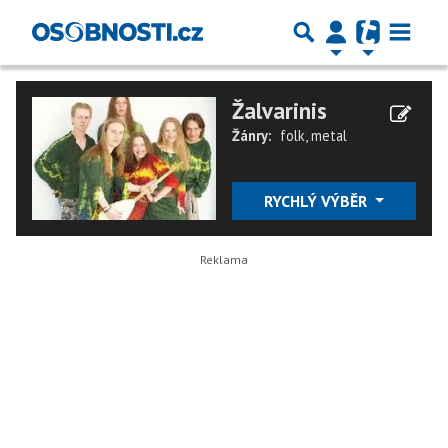
Žalvarinis
Žánry:
folk
,
metal
RYCHLÝ VÝBĚR