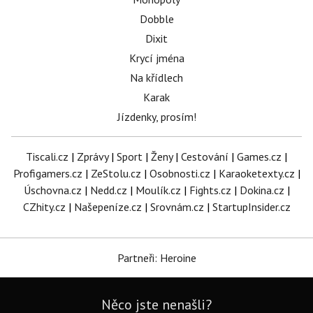
Dobble
Dixit
Krycí jména
Na křídlech
Karak
Jízdenky, prosím!
Tiscali.cz
|
Zprávy
|
Sport
|
Ženy
|
Cestování
|
Games.cz
|
Profigamers.cz
|
ZeStolu.cz
|
Osobnosti.cz
|
Karaoketexty.cz
|
Úschovna.cz
|
Nedd.cz
|
Moulík.cz
|
Fights.cz
|
Dokina.cz
|
CZhity.cz
|
Našepeníze.cz
|
Srovnám.cz
|
StartupInsider.cz
Partneři: Heroine
Něco jste nenašli?