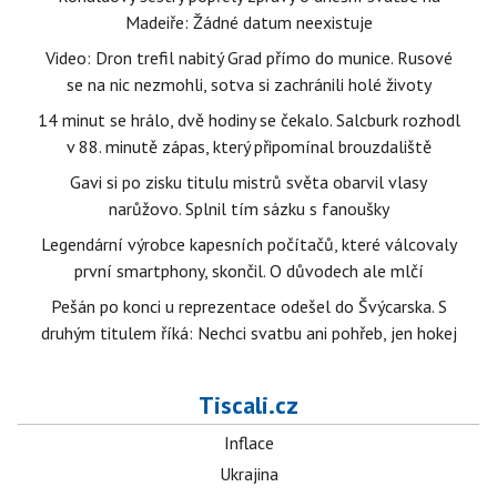
Madeiře: Žádné datum neexistuje
Video: Dron trefil nabitý Grad přímo do munice. Rusové
se na nic nezmohli, sotva si zachránili holé životy
14 minut se hrálo, dvě hodiny se čekalo. Salcburk rozhodl
v 88. minutě zápas, který připomínal brouzdaliště
Gavi si po zisku titulu mistrů světa obarvil vlasy
narůžovo. Splnil tím sázku s fanoušky
Legendární výrobce kapesních počítačů, které válcovaly
první smartphony, skončil. O důvodech ale mlčí
Pešán po konci u reprezentace odešel do Švýcarska. S
druhým titulem říká: Nechci svatbu ani pohřeb, jen hokej
Tiscali.cz
Inflace
Ukrajina