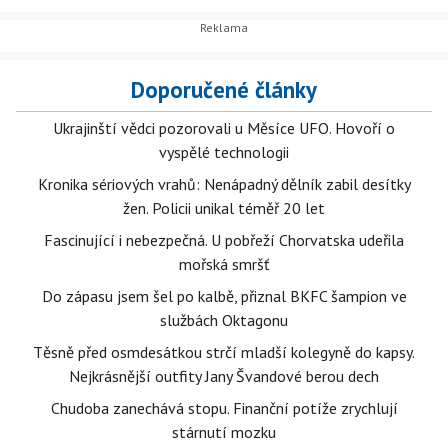
Doporučené články
Ukrajinští vědci pozorovali u Měsíce UFO. Hovoří o
vyspělé technologii
Kronika sériových vrahů: Nenápadný dělník zabil desítky
žen. Policii unikal téměř 20 let
Fascinující i nebezpečná. U pobřeží Chorvatska udeřila
mořská smršť
Do zápasu jsem šel po kalbě, přiznal BKFC šampion ve
službách Oktagonu
Těsně před osmdesátkou strčí mladší kolegyně do kapsy.
Nejkrásnější outfity Jany Švandové berou dech
Chudoba zanechává stopu. Finanční potíže zrychlují
stárnutí mozku