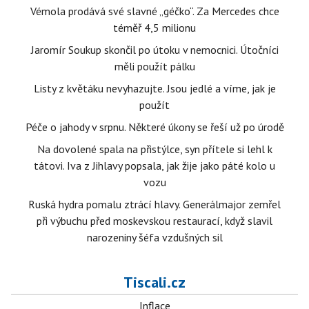
Vémola prodává své slavné „géčko“. Za Mercedes chce
téměř 4,5 milionu
Jaromír Soukup skončil po útoku v nemocnici. Útočníci
měli použít pálku
Listy z květáku nevyhazujte. Jsou jedlé a víme, jak je
použít
Péče o jahody v srpnu. Některé úkony se řeší už po úrodě
Na dovolené spala na přistýlce, syn přítele si lehl k
tátovi. Iva z Jihlavy popsala, jak žije jako páté kolo u
vozu
Ruská hydra pomalu ztrácí hlavy. Generálmajor zemřel
při výbuchu před moskevskou restaurací, když slavil
narozeniny šéfa vzdušných sil
Tiscali.cz
Inflace