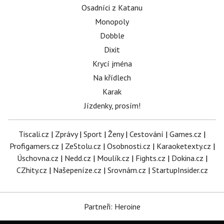
Osadníci z Katanu
Monopoly
Dobble
Dixit
Krycí jména
Na křídlech
Karak
Jízdenky, prosím!
Tiscali.cz
|
Zprávy
|
Sport
|
Ženy
|
Cestování
|
Games.cz
|
Profigamers.cz
|
ZeStolu.cz
|
Osobnosti.cz
|
Karaoketexty.cz
|
Úschovna.cz
|
Nedd.cz
|
Moulík.cz
|
Fights.cz
|
Dokina.cz
|
CZhity.cz
|
Našepeníze.cz
|
Srovnám.cz
|
StartupInsider.cz
Partneři: Heroine