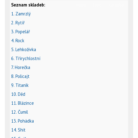
Seznam skladeb:
video
text
karaoke
1. Zamrzlý
2. Rytíř
3. Popelář
4. Rock
5. Lehkoživka
6. Třírychlostní
7. Horečka
8. Policajt
9. Titanik
10. Děd
11. Blázince
12. Čumil
13. Pohádka
14. Shit