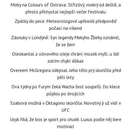
Moby na Colours of Ostrava: Střízlivý, mokrý od deště, a
přesto přichystal nejlepší večer festivalu
Zpátky do pece. Meteorologové upřesnili předpověď
počasí na víkend
Zásnuby v Londýně: Syn legendy Mekyho Žbirky oznámil,
že se žení
Oleokantal z olivového oleje chrání mozek myší, u lidí
zatím chybí důkaz
Overeem McGregora odepsal. Jeho tělo prý skončilo před
pěti lety
Dva týdny po Furym čeká Wacha šest soupeřů. Do klece
půjdou po dvojicích
Szabová možná v Oktagonu skončila. Novotný ji už vidí v
UFC
Usyk říká, že box je sport pro chudé. Luxus podle něj bere
motivaci