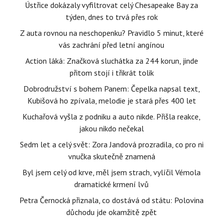
Ústřice dokázaly vyfiltrovat celý Chesapeake Bay za
týden, dnes to trvá přes rok
Z auta rovnou na neschopenku? Pravidlo 5 minut, které
vás zachrání před letní angínou
Action láká: Značková sluchátka za 244 korun, jinde
přitom stojí i třikrát tolik
Dobrodružství s bohem Panem: Čepelka napsal text,
Kubišová ho zpívala, melodie je stará přes 400 let
Kuchařová vyšla z podniku a auto nikde. Přišla reakce,
jakou nikdo nečekal
Sedm let a celý svět: Zora Jandová prozradila, co pro ni
vnučka skutečně znamená
Byl jsem celý od krve, měl jsem strach, vylíčil Vémola
dramatické krmení lvů
Petra Černocká přiznala, co dostává od státu: Polovina
důchodu jde okamžitě zpět