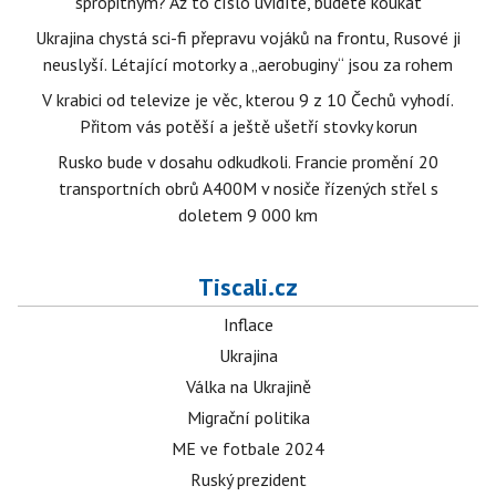
spropitným? Až to číslo uvidíte, budete koukat
Ukrajina chystá sci-fi přepravu vojáků na frontu, Rusové ji
neuslyší. Létající motorky a „aerobuginy“ jsou za rohem
V krabici od televize je věc, kterou 9 z 10 Čechů vyhodí.
Přitom vás potěší a ještě ušetří stovky korun
Rusko bude v dosahu odkudkoli. Francie promění 20
transportních obrů A400M v nosiče řízených střel s
doletem 9 000 km
Tiscali.cz
Inflace
Ukrajina
Válka na Ukrajině
Migrační politika
ME ve fotbale 2024
Ruský prezident