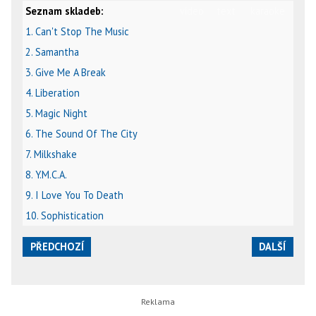
Seznam skladeb:
video
text
karaoke
1. Can't Stop The Music
2. Samantha
3. Give Me A Break
4. Liberation
5. Magic Night
6. The Sound Of The City
7. Milkshake
8. Y.M.C.A.
9. I Love You To Death
10. Sophistication
PŘEDCHOZÍ
DALŠÍ