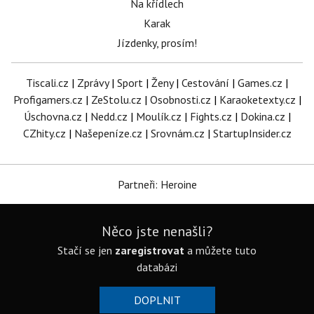
Na křídlech
Karak
Jízdenky, prosím!
Tiscali.cz
|
Zprávy
|
Sport
|
Ženy
|
Cestování
|
Games.cz
|
Profigamers.cz
|
ZeStolu.cz
|
Osobnosti.cz
|
Karaoketexty.cz
|
Úschovna.cz
|
Nedd.cz
|
Moulík.cz
|
Fights.cz
|
Dokina.cz
|
CZhity.cz
|
Našepeníze.cz
|
Srovnám.cz
|
StartupInsider.cz
Partneři: Heroine
Něco jste nenašli?
Stačí se jen
zaregistrovat
a můžete tuto
databázi
DOPLNIT