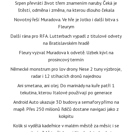
Srpen převrátí život třem znamením naruby. Čeká je
štěstí, odměna i změna, na kterou dlouho čekala
Novotný řeší Muradova. Ve hře je Jotko i další bitva s
Fleurym
Další rána pro RFA. Lutterbach vypadl z titulové odvety
na Bratislavském hradě
Fleury vyzval Muradova k odvetě. Uzbek kývl na
prosincový termín
Německé monstrum pro lov drony. Nese 2 tuny výzbroje,
radar i 12 stíhacích dronů najednou
Ani smetana, ani olej. Do marinády na kuře patří 1
tekutina, kterou Italové používají po generace
Android Auto ukazuje 3D budovy a semafory přímo na
mapě. Přes 250 milionů řidičů dostane navigaci jako z
kokpitu
Kolik si vydělá kadeřnice v malém městě za měsíc i se