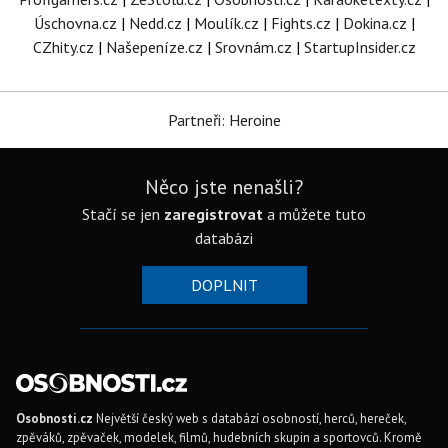
Úschovna.cz
|
Nedd.cz
|
Moulík.cz
|
Fights.cz
|
Dokina.cz
|
CZhity.cz
|
Našepeníze.cz
|
Srovnám.cz
|
StartupInsider.cz
Partneři: Heroine
Něco jste nenašli?
Stačí se jen
zaregistrovat
a můžete tuto
databázi
DOPLNIT
Osobnosti.cz
Největší český web s databází osobností, herců, hereček,
zpěváků, zpěvaček, modelek, filmů, hudebních skupin a sportovců. Kromě