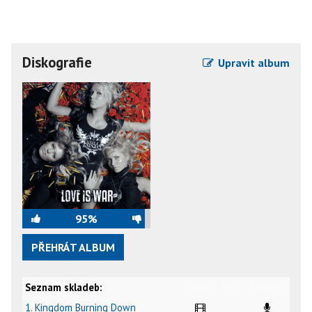
Diskografie
Upravit album
95%
PŘEHRÁT ALBUM
Seznam skladeb:
video
text
karaoke
1. Kingdom Burning Down