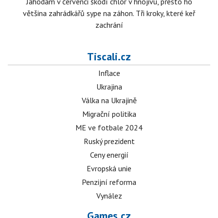
Jahodám v červenci škodí chlór v hnojivu, přesto ho
většina zahrádkářů sype na záhon. Tři kroky, které keř
zachrání
Tiscali.cz
Inflace
Ukrajina
Válka na Ukrajině
Migrační politika
ME ve fotbale 2024
Ruský prezident
Ceny energií
Evropská unie
Penzijní reforma
Vynález
Games.cz