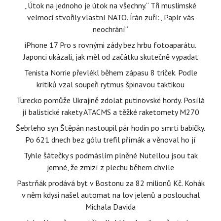
„Útok na jednoho je útok na všechny.“ Tři muslimské
velmoci stvořily vlastní NATO. Írán zuří: „Papír vás
neochrání“
iPhone 17 Pro s rovnými zády bez hrbu fotoaparátu.
Japonci ukázali, jak měl od začátku skutečně vypadat
Tenista Norrie převlékl během zápasu 8 triček. Podle
kritiků vzal soupeři rytmus špinavou taktikou
Turecko pomůže Ukrajině zdolat putinovské hordy. Posílá
jí balistické rakety ATACMS a těžké raketomety M270
Šebrleho syn Štěpán nastoupil pár hodin po smrti babičky.
Po 621 dnech bez gólu trefil přímák a věnoval ho jí
Tyhle šátečky s podmáslím plněné Nutellou jsou tak
jemné, že zmizí z plechu během chvíle
Pastrňák prodává byt v Bostonu za 82 milionů Kč. Kohák
v něm kdysi našel automat na lov jelenů a poslouchal
Michala Davida