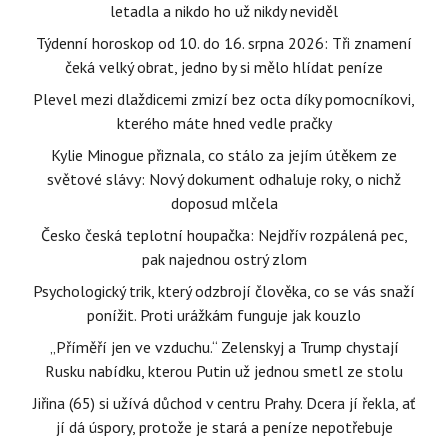
letadla a nikdo ho už nikdy neviděl
Týdenní horoskop od 10. do 16. srpna 2026: Tři znamení
čeká velký obrat, jedno by si mělo hlídat peníze
Plevel mezi dlaždicemi zmizí bez octa díky pomocníkovi,
kterého máte hned vedle pračky
Kylie Minogue přiznala, co stálo za jejím útěkem ze
světové slávy: Nový dokument odhaluje roky, o nichž
doposud mlčela
Česko česká teplotní houpačka: Nejdřív rozpálená pec,
pak najednou ostrý zlom
Psychologický trik, který odzbrojí člověka, co se vás snaží
ponížit. Proti urážkám funguje jak kouzlo
„Příměří jen ve vzduchu.“ Zelenskyj a Trump chystají
Rusku nabídku, kterou Putin už jednou smetl ze stolu
Jiřina (65) si užívá důchod v centru Prahy. Dcera jí řekla, ať
jí dá úspory, protože je stará a peníze nepotřebuje