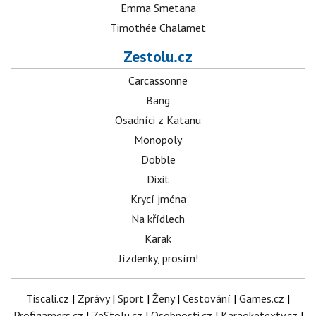
Emma Smetana
Timothée Chalamet
Zestolu.cz
Carcassonne
Bang
Osadníci z Katanu
Monopoly
Dobble
Dixit
Krycí jména
Na křídlech
Karak
Jízdenky, prosím!
Tiscali.cz
|
Zprávy
|
Sport
|
Ženy
|
Cestování
|
Games.cz
|
Profigamers.cz
|
ZeStolu.cz
|
Osobnosti.cz
|
Karaoketexty.cz
|