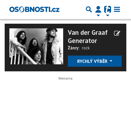
Van der Graaf
Generator
Žánry:
rock
RYCHLÝ VÝBĚR