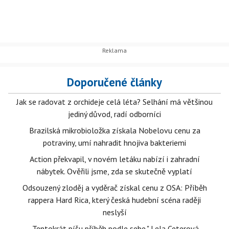
Doporučené články
Jak se radovat z orchideje celá léta? Selhání má většinou
jediný důvod, radí odborníci
Brazilská mikrobioložka získala Nobelovu cenu za
potraviny, umí nahradit hnojiva bakteriemi
Action překvapil, v novém letáku nabízí i zahradní
nábytek. Ověřili jsme, zda se skutečně vyplatí
Odsouzený zloděj a vyděrač získal cenu z OSA: Příběh
rappera Hard Rica, který česká hudební scéna raději
neslyší
„Tentokrát píšu příběh podle sebe." Lela Ceterová