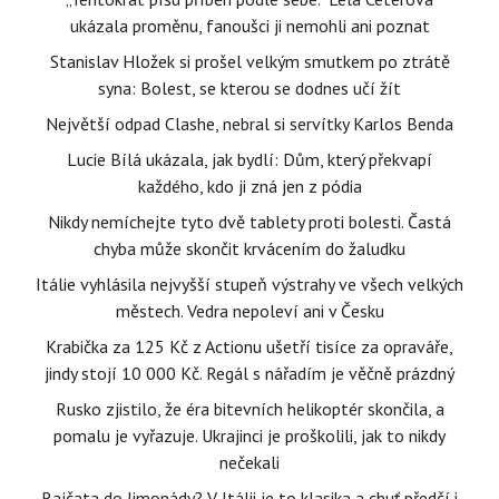
ukázala proměnu, fanoušci ji nemohli ani poznat
Stanislav Hložek si prošel velkým smutkem po ztrátě
syna: Bolest, se kterou se dodnes učí žít
Největší odpad Clashe, nebral si servítky Karlos Benda
Lucie Bílá ukázala, jak bydlí: Dům, který překvapí
každého, kdo ji zná jen z pódia
Nikdy nemíchejte tyto dvě tablety proti bolesti. Častá
chyba může skončit krvácením do žaludku
Itálie vyhlásila nejvyšší stupeň výstrahy ve všech velkých
městech. Vedra nepoleví ani v Česku
Krabička za 125 Kč z Actionu ušetří tisíce za opraváře,
jindy stojí 10 000 Kč. Regál s nářadím je věčně prázdný
Rusko zjistilo, že éra bitevních helikoptér skončila, a
pomalu je vyřazuje. Ukrajinci je proškolili, jak to nikdy
nečekali
Rajčata do limonády? V Itálii je to klasika a chuť předčí i