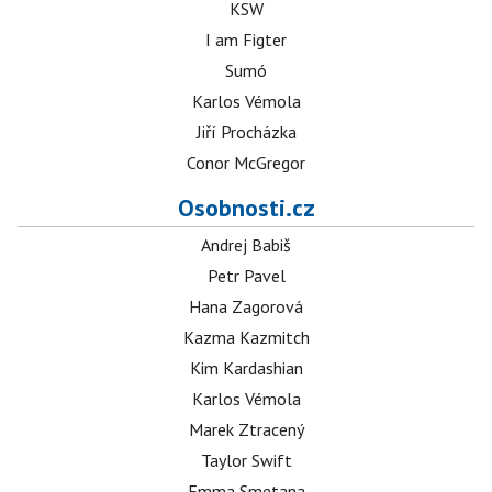
KSW
I am Figter
Sumó
Karlos Vémola
Jiří Procházka
Conor McGregor
Osobnosti.cz
Andrej Babiš
Petr Pavel
Hana Zagorová
Kazma Kazmitch
Kim Kardashian
Karlos Vémola
Marek Ztracený
Taylor Swift
Emma Smetana