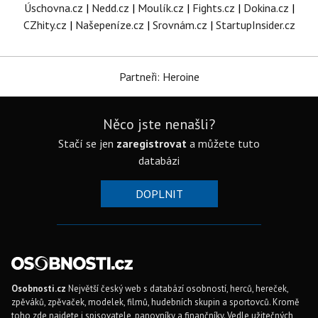
Úschovna.cz
|
Nedd.cz
|
Moulík.cz
|
Fights.cz
|
Dokina.cz
|
CZhity.cz
|
Našepeníze.cz
|
Srovnám.cz
|
StartupInsider.cz
Partneři: Heroine
Něco jste nenašli?
Stačí se jen
zaregistrovat
a můžete tuto
databázi
DOPLNIT
Osobnosti.cz
Největší český web s databází osobností, herců, hereček,
zpěváků, zpěvaček, modelek, filmů, hudebních skupin a sportovců. Kromě
toho zde najdete i spisovatele, panovníky a finančníky. Vedle užitečných