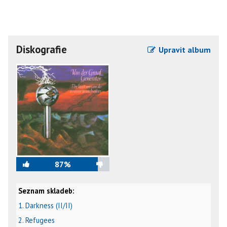
Diskografie
Upravit album
87%
Seznam skladeb:
video
text
karaoke
1. Darkness (II/II)
2. Refugees