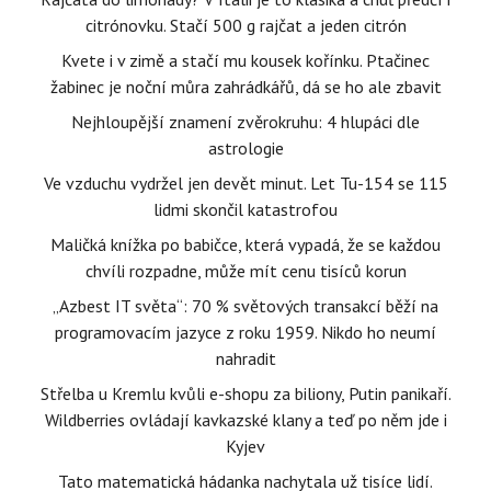
citrónovku. Stačí 500 g rajčat a jeden citrón
Kvete i v zimě a stačí mu kousek kořínku. Ptačinec
žabinec je noční můra zahrádkářů, dá se ho ale zbavit
Nejhloupější znamení zvěrokruhu: 4 hlupáci dle
astrologie
Ve vzduchu vydržel jen devět minut. Let Tu-154 se 115
lidmi skončil katastrofou
Maličká knížka po babičce, která vypadá, že se každou
chvíli rozpadne, může mít cenu tisíců korun
„Azbest IT světa“: 70 % světových transakcí běží na
programovacím jazyce z roku 1959. Nikdo ho neumí
nahradit
Střelba u Kremlu kvůli e-shopu za biliony, Putin panikaří.
Wildberries ovládají kavkazské klany a teď po něm jde i
Kyjev
Tato matematická hádanka nachytala už tisíce lidí.