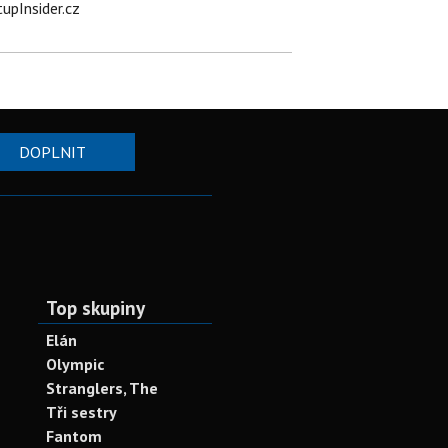
tupInsider.cz
DOPLNIT
Top skupiny
Elán
Olympic
Stranglers, The
Tři sestry
Fantom