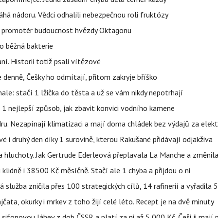
áhá nádoru. Vědci odhalili nebezpečnou roli fruktózy
l promotér budoucnost hvězdy Oktagonu
o běžná bakterie
aní. Historii totiž psali vítězové
e denně, Češky ho odmítají, přitom zakryje bříško
nale: stačí 1 lžička do těsta a už se vám nikdy nepotrhají
 1 nejlepší způsob, jak zbavit konvici vodního kamene
dru. Nezapínají klimatizaci a mají doma chládek bez výdajů za elekt
vé i druhý den díky 1 surovině, kterou Rakušané přidávají odjakživa
a hluchoty. Jak Gertrude Ederleová přeplavala La Manche a změnila
lidně i 38500 Kč měsíčně. Stačí ale 1 chyba a přijdou o ni
á služba zničila přes 100 strategických cílů, 14 rafinerií a vyřadil
jčata, okurky i mrkev z toho žijí celé léto. Recept je na dvě minuty
sifonovou láhev z dob ČSSR a platí za ni až 5 000 Kč. Češi ji mají 