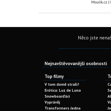
Moulík.cz
|
Něco jste nenaš
Nejnavštěvovanější osobnosti
Top filmy
T
V tom domě straší!
C
Erótica: Luz de Luna
S
Snowboarďáci
A
Vyprávěj
V
Transformers Jedna
J