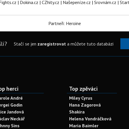
Fights.cz
|
Dokina.cz
|
CZhity.cz
|
Našepeníze.cz
|
Srovnám.cz
|
Star
Partneři: Heroine
li?
Stačí se jen
zaregistrovat
a můžete tuto databázi
op herci
Top zpěváci
arole André
Miley Cyrus
ergei Godin
Hana Zagorová
lice Jandová
Shakira
áclav Neckář
Helena Vondráčková
ohnny Sins
Maria Baimler