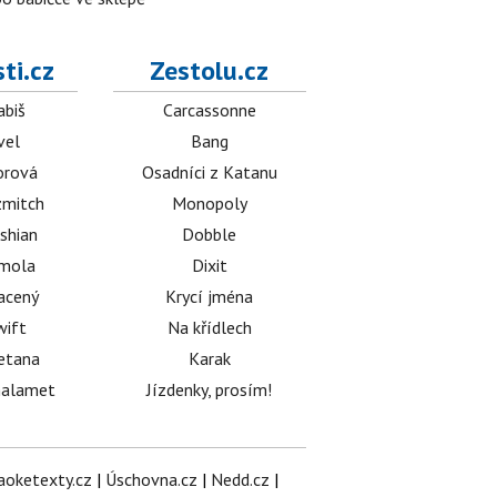
ti.cz
Zestolu.cz
abiš
Carcassonne
vel
Bang
orová
Osadníci z Katanu
mitch
Monopoly
shian
Dobble
émola
Dixit
acený
Krycí jména
wift
Na křídlech
etana
Karak
halamet
Jízdenky, prosím!
aoketexty.cz
|
Úschovna.cz
|
Nedd.cz
|