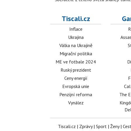
Tiscali.cz
Ga
Inflace
R
Ukrajina
Assas
Válka na Ukrajině
S
Migrační politika
ME ve fotbale 2024
D
Ruský prezident
Ceny energií
F
Evropská unie
Cal
Penzijní reforma
The E
Vynález
King
Del
Tiscali.cz
|
Zprávy
|
Sport
|
Ženy
|
Ces