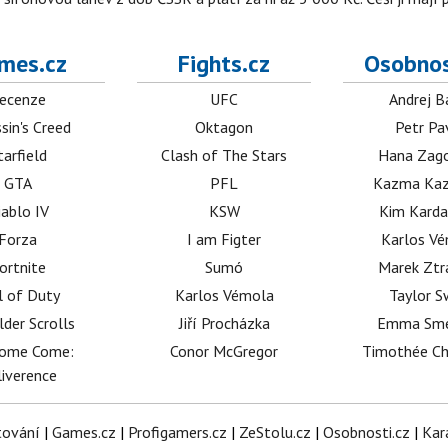
mes.cz
Fights.cz
Osobnos
ecenze
UFC
Andrej B
sin's Creed
Oktagon
Petr Pa
tarfield
Clash of The Stars
Hana Zag
GTA
PFL
Kazma Kaz
iablo IV
KSW
Kim Karda
Forza
I am Figter
Karlos V
ortnite
Sumó
Marek Ztr
l of Duty
Karlos Vémola
Taylor S
lder Scrolls
Jiří Procházka
Emma Sm
dome Come:
Conor McGregor
Timothée C
iverence
tování
|
Games.cz
|
Profigamers.cz
|
ZeStolu.cz
|
Osobnosti.cz
|
Kar