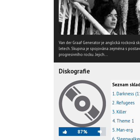
Van der Graaf Generator je anglická rocková s
letech. Skupina je spojována zejména s posta
progresivního rocku. Jejich...
Diskografie
Seznam sklad
1. Darkness (1
2. Refugees
3. Killer
4. Theme 1
5. Man-erg
87%
6. Sleepwalke