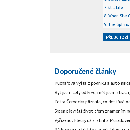
7. Still Life
8. When She 
9. The Sphinx
PŘEDCHOZÍ
Doporučené články
Kuchařová vyšla z podniku a auto nikde.
Byl jsem celý od krve, měl jsem strach
Petra Černocká přiznala, co dostává o
Srpen převrátí život třem znamením na
Vyřízeno: Fleury už si stihl s Murado
Při bouřce na těchto pár věcí doma ne