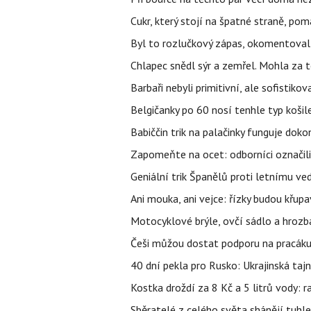
Cukr, který stojí na špatné straně, pom
Byl to rozlučkový zápas, okomentova
Chlapec snědl sýr a zemřel. Mohla za t
Barbaři nebyli primitivní, ale sofistikov
Belgičanky po 60 nosí tenhle typ košil
Babiččin trik na palačinky funguje doko
Zapomeňte na ocet: odborníci označili
Geniální trik Španělů proti letnímu ve
Ani mouka, ani vejce: řízky budou křupa
Motocyklové brýle, ovčí sádlo a hrozb
Češi můžou dostat podporu na pracáku k
40 dní pekla pro Rusko: Ukrajinská tajn
Kostka droždí za 8 Kč a 5 litrů vody: ra
Sběratelé z celého světa shánějí tuhle 