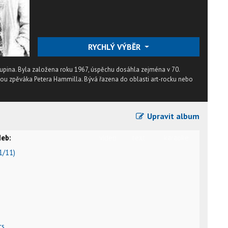
RYCHLÝ VÝBĚR
kupina. Byla založena roku 1967, úspěchu dosáhla zejména v 70.
vou zpěváka Petera Hammilla. Bývá řazena do oblasti art-rocku nebo
Upravit album
eb:
video
text
karaoke
1/11)
rs