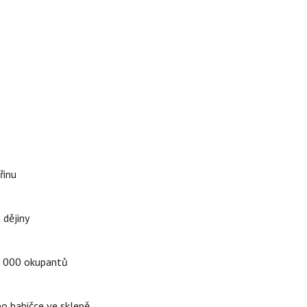
řinu
 dějiny
a 5 000 okupantů
po babičce ve sklepě