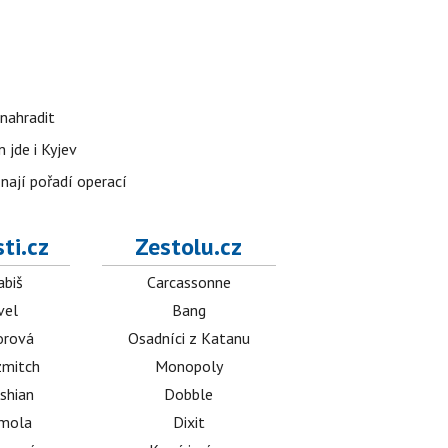
nahradit
 jde i Kyjev
znají pořadí operací
ti.cz
Zestolu.cz
abiš
Carcassonne
vel
Bang
orová
Osadníci z Katanu
mitch
Monopoly
shian
Dobble
émola
Dixit