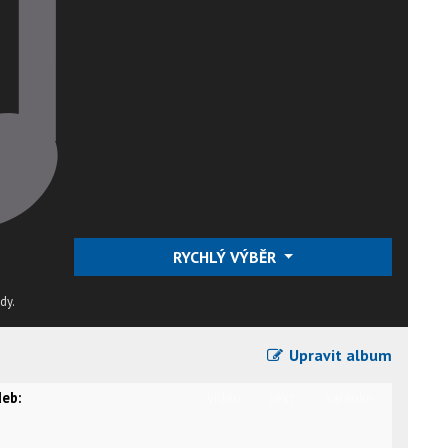
RYCHLÝ VÝBĚR
dy.
Upravit album
eb:
video
text
karaoke