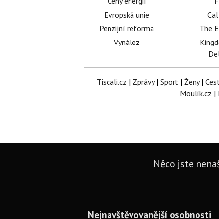
Ceny energií
F
Evropská unie
Cal
Penzijní reforma
The E
Vynález
King
Del
Tiscali.cz
|
Zprávy
|
Sport
|
Ženy
|
Ces
Moulík.cz
|
Něco jste nenaš
Nejnavštěvovanější osobnosti