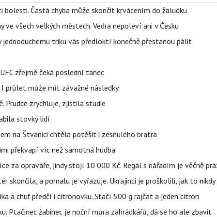
ti bolesti. Častá chyba může skončit krvácením do žaludku
ahy ve všech velkých městech. Vedra nepoleví ani v Česku
íky jednoduchému triku vás předloktí konečně přestanou pálit
v UFC zřejmě čeká poslední tanec
 I průlet může mít závažné následky
 Prudce zrychluje, zjistila studie
bila stovky lidí
nem na Štvanici chtěla potěšit i zesnulého bratra
nimi překvapí víc než samotná hudba
íce za opraváře, jindy stojí 10 000 Kč. Regál s nářadím je věčně pr
ér skončila, a pomalu je vyřazuje. Ukrajinci je proškolili, jak to nikdy
ika a chuť předčí i citrónovku. Stačí 500 g rajčat a jeden citrón
ku. Ptačinec žabinec je noční můra zahrádkářů, dá se ho ale zbavit