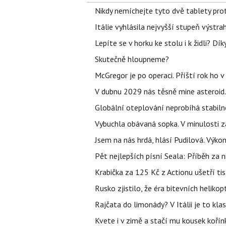
Nikdy nemíchejte tyto dvě tablety pro
Itálie vyhlásila nejvyšší stupeň výstr
Lepíte se v horku ke stolu i k židli? D
Skutečně hloupneme?
McGregor je po operaci. Příští rok ho 
V dubnu 2029 nás těsně mine asteroid.
Globální oteplování neprobíhá stabilně.
Vybuchla obávaná sopka. V minulosti za
Jsem na nás hrdá, hlásí Pudilová. Výko
Pět nejlepších písní Seala: Příběh za 
Krabička za 125 Kč z Actionu ušetří tis
Rusko zjistilo, že éra bitevních helikopt
Rajčata do limonády? V Itálii je to klas
Kvete i v zimě a stačí mu kousek kořín