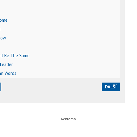
Home
n
row
Will Be The Same
 Leader
an Words
DALŠÍ