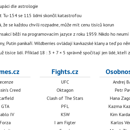
upáci dle astrologie
et Tu-154 se 115 lidmi skončil katastrofou
á, že se každou chvíli rozpadne, může mít cenu tisíců korun
nsakcí běží na programovacím jazyce z roku 1959. Nikdo ho neumí 
ny, Putin panikaří. Wildberries ovládají kavkazské klany a teď po něm
isíce lidí. Příklad 18 : 3 + 7 × 5 správně spočítají jen lidé, kteří 
mes.cz
Fights.cz
Osobnos
ecenze
UFC
Andrej B
sin's Creed
Oktagon
Petr Pa
tarfield
Clash of The Stars
Hana Zag
GTA
PFL
Kazma Kaz
iablo IV
KSW
Kim Karda
Forza
I am Figter
Karlos V