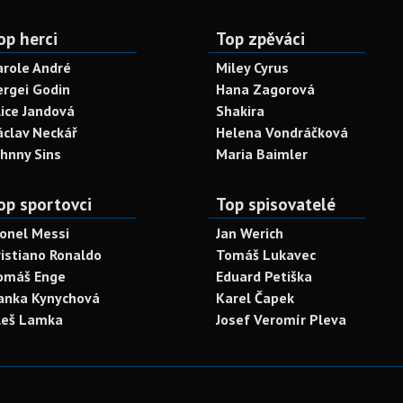
op herci
Top zpěváci
arole André
Miley Cyrus
ergei Godin
Hana Zagorová
lice Jandová
Shakira
áclav Neckář
Helena Vondráčková
ohnny Sins
Maria Baimler
op sportovci
Top spisovatelé
ionel Messi
Jan Werich
ristiano Ronaldo
Tomáš Lukavec
omáš Enge
Eduard Petiška
anka Kynychová
Karel Čapek
leš Lamka
Josef Veromír Pleva