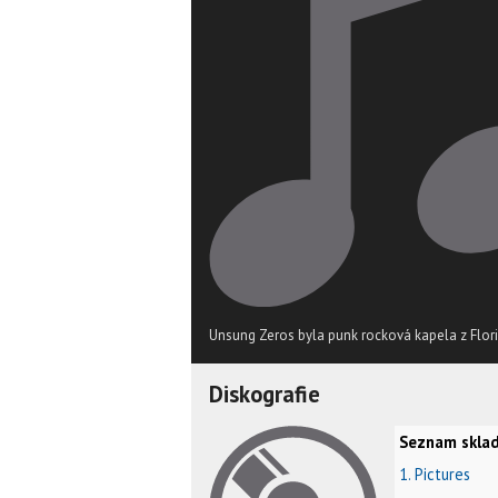
Unsung Zeros byla punk rocková kapela z Flori
Diskografie
Seznam sklad
1. Pictures