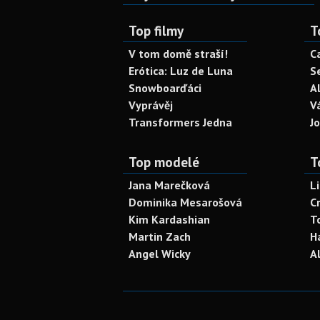
Top filmy
T
V tom domě straší!
C
Erótica: Luz de Luna
S
Snowboarďáci
A
Vyprávěj
V
Transformers Jedna
J
Top modelé
T
Jana Marečková
L
Dominika Mesarošová
C
Kim Kardashian
T
Martin Zach
H
Angel Wicky
A