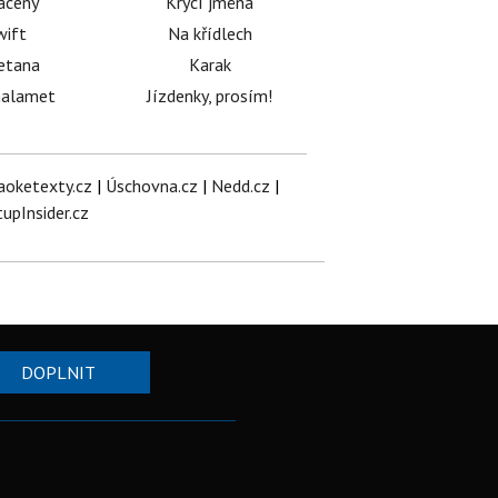
acený
Krycí jména
wift
Na křídlech
etana
Karak
halamet
Jízdenky, prosím!
aoketexty.cz
|
Úschovna.cz
|
Nedd.cz
|
tupInsider.cz
DOPLNIT