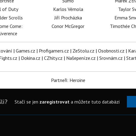
ortnite
Sumó
Marek Ztr
l of Duty
Karlos Vémola
Taylor S
lder Scrolls
Jiří Procházka
Emma Sm
dome Come:
Conor McGregor
Timothée C
iverence
tování
|
Games.cz
|
Profigamers.cz
|
ZeStolu.cz
|
Osobnosti.cz
|
Kar
Fights.cz
|
Dokina.cz
|
CZhity.cz
|
Našepeníze.cz
|
Srovnám.cz
|
Star
Partneři: Heroine
li?
Stačí se jen
zaregistrovat
a můžete tuto databázi