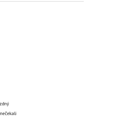
ázdný
 nečekali