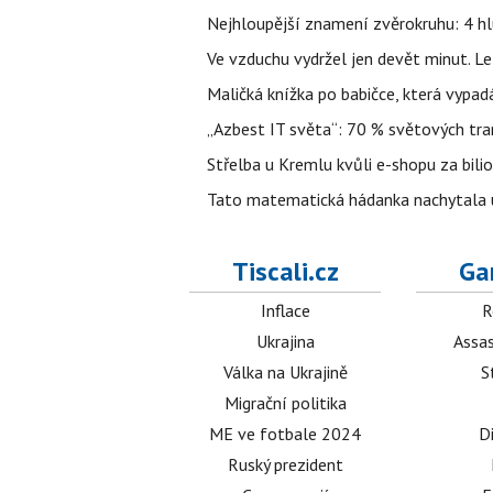
Nejhloupější znamení zvěrokruhu: 4 hl
Ve vzduchu vydržel jen devět minut. L
Maličká knížka po babičce, která vypad
„Azbest IT světa“: 70 % světových tra
Střelba u Kremlu kvůli e-shopu za bilio
Tato matematická hádanka nachytala už t
Tiscali.cz
Ga
Inflace
R
Ukrajina
Assas
Válka na Ukrajině
S
Migrační politika
ME ve fotbale 2024
D
Ruský prezident