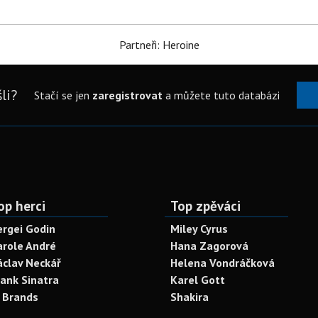
Partneři: Heroine
li?
Stačí se jen
zaregistrovat
a můžete tuto databázi
op herci
Top zpěváci
ergei Godin
Miley Cyrus
arole André
Hana Zagorová
áclav Neckář
Helena Vondráčková
rank Sinatra
Karel Gott
. Brands
Shakira