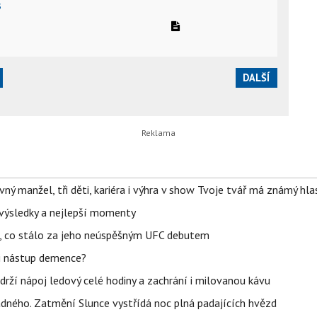
s
DALŠÍ
ný manžel, tři děti, kariéra i výhra v show Tvoje tvář má známý hla
– výsledky a nejlepší momenty
il, co stálo za jeho neúspěšným UFC debutem
li nástup demence?
udrží nápoj ledový celé hodiny a zachrání i milovanou kávu
ného. Zatmění Slunce vystřídá noc plná padajících hvězd