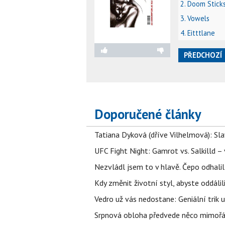
2. Doom Stick
3. Vowels
4. Eitttlane
PŘEDCHOZÍ
Doporučené články
Tatiana Dyková (dříve Vilhelmová): Slav
UFC Fight Night: Gamrot vs. Salkilld 
Nezvládl jsem to v hlavě. Čepo odhal
Kdy změnit životní styl, abyste oddáli
Vedro už vás nedostane: Geniální trik 
Srpnová obloha předvede něco mimořád