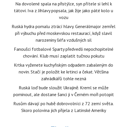
Na dovolené spala na přistýlce, syn přítele si lehl k
tátovi. Iva z Jihlavy popsala, jak žije jako páté kolo u
vozu
Ruská hydra pomalu ztrácí hlavy. Generálmajor zemřel
při výbuchu před moskevskou restaurací, když slavil
narozeniny šéfa vzdušných sil
Fanoušci fotbalové Sparty předvedli nepochopitelné
chování. Klub musí zaplatit tučnou pokutu
Krtka vyženete kuchyňským odpadem zabaleným do
novin. Stačí je položit ke krtinci a čekat. Většina
zahrádkářů tohle nezná
Ruská loď bude sloužit Ukrajině. Kreml se může
pominout, ale dostane šanci ji v Černém moři potopit
Rusům dávají po hubě dobrovolníci z 72 zemí světa.
Skoro polovina jich přijela z Latinské Ameriky