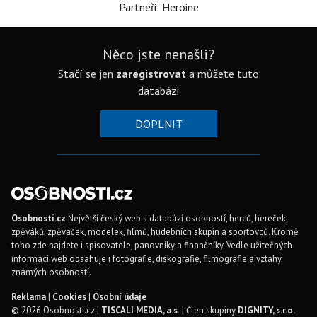
Partneři: Heroine
Něco jste nenašli?
Stačí se jen
zaregistrovat
a můžete tuto
databázi
DOPLNIT
Osobnosti.cz
Největší český web s databází osobností, herců, hereček,
zpěváků, zpěvaček, modelek, filmů, hudebních skupin a sportovců. Kromě
toho zde najdete i spisovatele, panovníky a finančníky. Vedle užitečných
informací web obsahuje i fotografie, diskografie, filmografie a vztahy
známých osobností.
Reklama
|
Cookies
|
Osobní údaje
© 2026 Osobnosti.cz |
TISCALI MEDIA, a.s.
| Člen skupiny
DIGNITY, s.r.o.