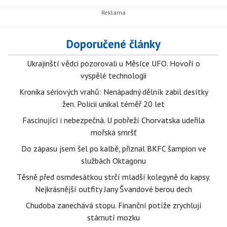
Doporučené články
Ukrajinští vědci pozorovali u Měsíce UFO. Hovoří o
vyspělé technologii
Kronika sériových vrahů: Nenápadný dělník zabil desítky
žen. Policii unikal téměř 20 let
Fascinující i nebezpečná. U pobřeží Chorvatska udeřila
mořská smršť
Do zápasu jsem šel po kalbě, přiznal BKFC šampion ve
službách Oktagonu
Těsně před osmdesátkou strčí mladší kolegyně do kapsy.
Nejkrásnější outfity Jany Švandové berou dech
Chudoba zanechává stopu. Finanční potíže zrychlují
stárnutí mozku