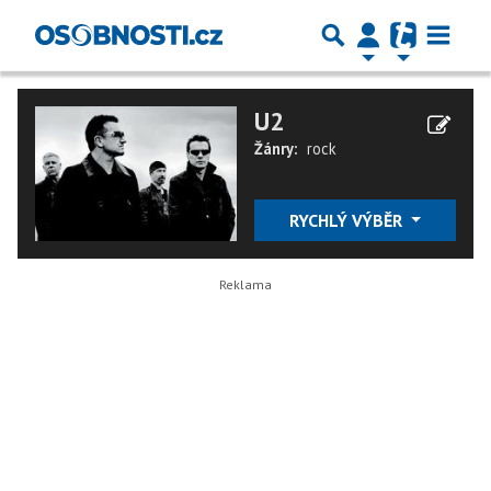
U2
Žánry:
rock
RYCHLÝ VÝBĚR