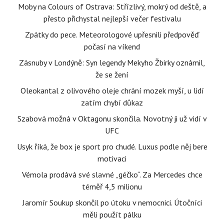
Moby na Colours of Ostrava: Střízlivý, mokrý od deště, a
přesto přichystal nejlepší večer festivalu
Zpátky do pece. Meteorologové upřesnili předpověď
počasí na víkend
Zásnuby v Londýně: Syn legendy Mekyho Žbirky oznámil,
že se žení
Oleokantal z olivového oleje chrání mozek myší, u lidí
zatím chybí důkaz
Szabová možná v Oktagonu skončila. Novotný ji už vidí v
UFC
Usyk říká, že box je sport pro chudé. Luxus podle něj bere
motivaci
Vémola prodává své slavné „géčko“. Za Mercedes chce
téměř 4,5 milionu
Jaromír Soukup skončil po útoku v nemocnici. Útočníci
měli použít pálku