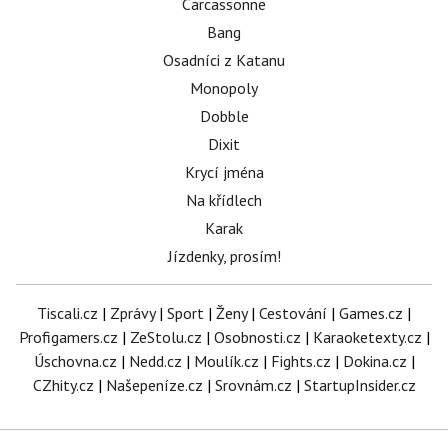
Carcassonne
Bang
Osadníci z Katanu
Monopoly
Dobble
Dixit
Krycí jména
Na křídlech
Karak
Jízdenky, prosím!
Tiscali.cz
|
Zprávy
|
Sport
|
Ženy
|
Cestování
|
Games.cz
|
Profigamers.cz
|
ZeStolu.cz
|
Osobnosti.cz
|
Karaoketexty.cz
|
Úschovna.cz
|
Nedd.cz
|
Moulík.cz
|
Fights.cz
|
Dokina.cz
|
CZhity.cz
|
Našepeníze.cz
|
Srovnám.cz
|
StartupInsider.cz