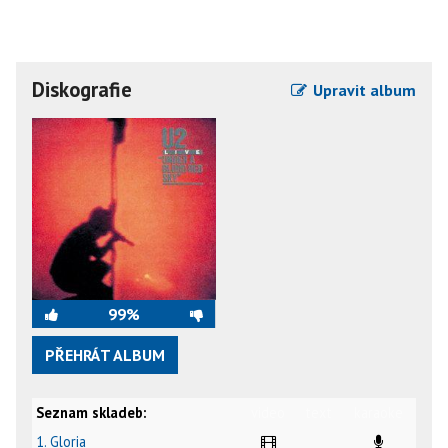
Diskografie
Upravit album
99%
PŘEHRÁT ALBUM
Seznam skladeb:
video
text
karaoke
1. Gloria