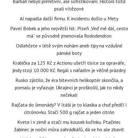
Barbaři nebyli primitivní, ale sofistikovaní. Historii totiž
psali vítězové
AI napadla další firmu. K incidentu došlo u Mety
Pavel Bobek a jeho největší hit: Píseň „Veď mě dál, cesto
má“ se původně jmenovala Rododendron
Odlehčete v létě svým nohám aneb tipy na vzdušné
pánské boty
Krabička za 125 Kč z Actionu ušetří tisíce za opraváře,
jindy stojí 10 000 Kč. Regál s nářadím je věčně prázdný
Rusko zjistilo, že éra bitevních helikoptér skončila, a
pomalu je vyřazuje. Ukrajinci je proškolili, jak to nikdy
nečekali
Rajčata do limonády? V Itálii je to klasika a chuť předčí i
citrónovku. Stačí 500 g rajčat a jeden citrón
Kvete i v zimě a stačí mu kousek kořínku. Ptačinec
žabinec je noční můra zahrádkářů, dá se ho ale zbavit