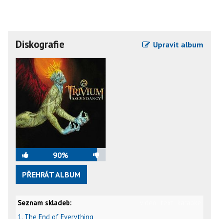
Diskografie
Upravit album
90%
PŘEHRÁT ALBUM
Seznam skladeb:
video
text
karaoke
1. The End of Everything