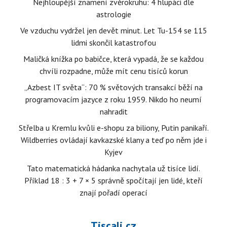
Nejhloupější znamení zvěrokruhu: 4 hlupáci dle
astrologie
Ve vzduchu vydržel jen devět minut. Let Tu-154 se 115
lidmi skončil katastrofou
Maličká knížka po babičce, která vypadá, že se každou
chvíli rozpadne, může mít cenu tisíců korun
„Azbest IT světa“: 70 % světových transakcí běží na
programovacím jazyce z roku 1959. Nikdo ho neumí
nahradit
Střelba u Kremlu kvůli e-shopu za biliony, Putin panikaří.
Wildberries ovládají kavkazské klany a teď po něm jde i
Kyjev
Tato matematická hádanka nachytala už tisíce lidí.
Příklad 18 : 3 + 7 × 5 správně spočítají jen lidé, kteří
znají pořadí operací
Tiscali.cz