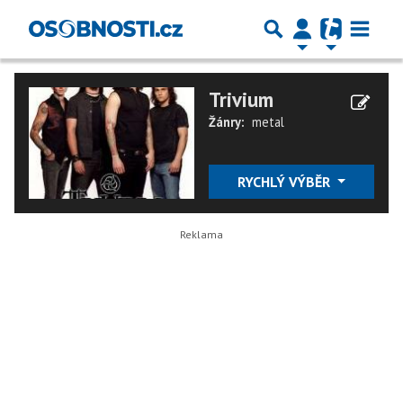
Trivium
Žánry:
metal
RYCHLÝ VÝBĚR