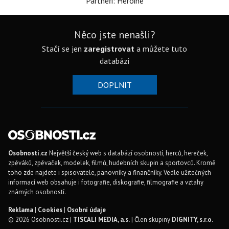
Partneři: Heroine
Něco jste nenašli?
Stačí se jen
zaregistrovat
a můžete tuto
databázi
DOPLNIT
Osobnosti.cz
Největší český web s databází osobností, herců, hereček,
zpěváků, zpěvaček, modelek, filmů, hudebních skupin a sportovců. Kromě
toho zde najdete i spisovatele, panovníky a finančníky. Vedle užitečných
informací web obsahuje i fotografie, diskografie, filmografie a vztahy
známých osobností.
Reklama
|
Cookies
|
Osobní údaje
© 2026 Osobnosti.cz |
TISCALI MEDIA, a.s.
| Člen skupiny
DIGNITY, s.r.o.