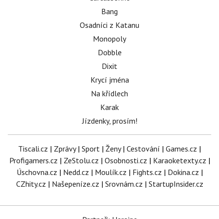
Bang
Osadníci z Katanu
Monopoly
Dobble
Dixit
Krycí jména
Na křídlech
Karak
Jízdenky, prosím!
Tiscali.cz
|
Zprávy
|
Sport
|
Ženy
|
Cestování
|
Games.cz
|
Profigamers.cz
|
ZeStolu.cz
|
Osobnosti.cz
|
Karaoketexty.cz
|
Úschovna.cz
|
Nedd.cz
|
Moulík.cz
|
Fights.cz
|
Dokina.cz
|
CZhity.cz
|
Našepeníze.cz
|
Srovnám.cz
|
StartupInsider.cz