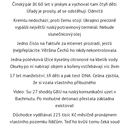
Čínský pár žil 60 let v jeskyni a vychoval tam čtyři děti.
Úřady je prosily, ať se odstěhují. Odmítli
Kremlu nedochází, proti čemu stojí. Ukrajinci precizně
vypálili největší ruský potravinový terminál. Nebude
slunečnicový olej
Jedno číslo na faktuře za internet prozradí, jestli
(ne)přeplácíte. Většina Čechů ho nikdy nekontrolovala
Jedna polévková lžíce kyseliny citronové na kbelík vody.
Okurky po ní nabírají objem a kořeny vstřebávají víc živin
17 let manželství, tři děti a pak test DNA: Celina zjistila,
že si vzala vlastního příbuzného
Video: Su-27 shodily GBU na ruský komunikační uzel v
Bachmutu. Po mohutné detonaci přestala základna
existovat
Důchodce vydělával 225 tisíc Kč měsíčně pronájmem
vlastního pozemku řidičům. Teď ho kvůli tomu čeká soud