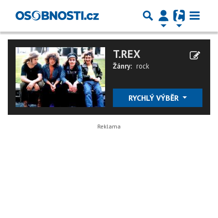
T.REX
Žánry:
rock
RYCHLÝ VÝBĚR