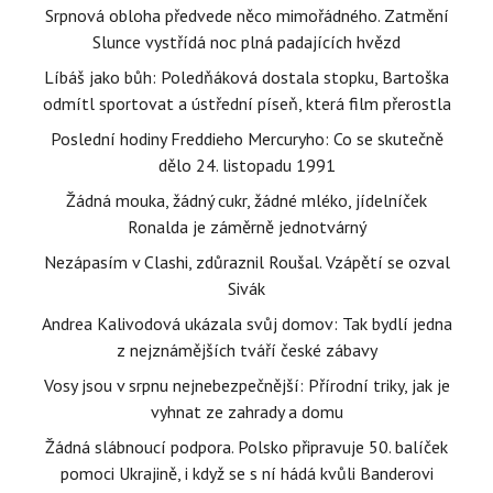
Srpnová obloha předvede něco mimořádného. Zatmění
Slunce vystřídá noc plná padajících hvězd
Líbáš jako bůh: Poledňáková dostala stopku, Bartoška
odmítl sportovat a ústřední píseň, která film přerostla
Poslední hodiny Freddieho Mercuryho: Co se skutečně
dělo 24. listopadu 1991
Žádná mouka, žádný cukr, žádné mléko, jídelníček
Ronalda je záměrně jednotvárný
Nezápasím v Clashi, zdůraznil Roušal. Vzápětí se ozval
Sivák
Andrea Kalivodová ukázala svůj domov: Tak bydlí jedna
z nejznámějších tváří české zábavy
Vosy jsou v srpnu nejnebezpečnější: Přírodní triky, jak je
vyhnat ze zahrady a domu
Žádná slábnoucí podpora. Polsko připravuje 50. balíček
pomoci Ukrajině, i když se s ní hádá kvůli Banderovi