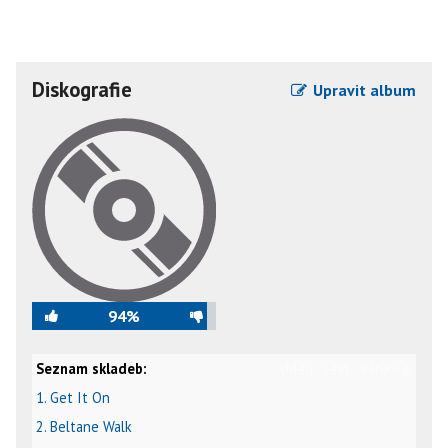
Diskografie
Upravit album
94%
Seznam skladeb:
video
text
karaoke
1. Get It On
2. Beltane Walk