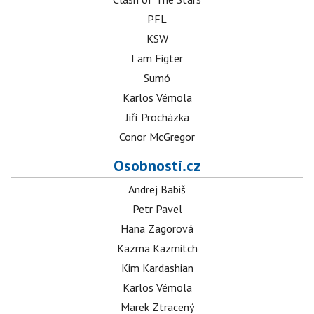
PFL
KSW
I am Figter
Sumó
Karlos Vémola
Jiří Procházka
Conor McGregor
Osobnosti.cz
Andrej Babiš
Petr Pavel
Hana Zagorová
Kazma Kazmitch
Kim Kardashian
Karlos Vémola
Marek Ztracený