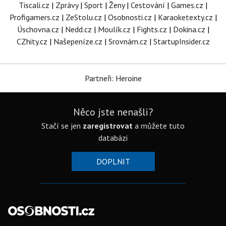
Tiscali.cz
|
Zprávy
|
Sport
|
Ženy
|
Cestování
|
Games.cz
|
Profigamers.cz
|
ZeStolu.cz
|
Osobnosti.cz
|
Karaoketexty.cz
|
Úschovna.cz
|
Nedd.cz
|
Moulík.cz
|
Fights.cz
|
Dokina.cz
|
CZhity.cz
|
Našepeníze.cz
|
Srovnám.cz
|
StartupInsider.cz
Partneři: Heroine
Něco jste nenašli?
Stačí se jen
zaregistrovat
a můžete tuto
databázi
DOPLNIT