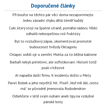
Doporučené články
Při bouřce na těchto pár věcí doma nezapomínejte.
Jednu zásadní chybu dělá téměř každý
Cukr, který stojí na špatné straně, pomáhá nádoru. Vědci
odhalili nebezpečnou roli fruktózy
Byl to rozlučkový zápas, okomentoval promotér
budoucnost hvězdy Oktagonu
Chlapec snědl sýr a zemřel. Mohla za to běžná bakterie
Barbaři nebyli primitivní, ale sofistikovaní. Historii totiž
psali vítězové
AI napadla další firmu. K incidentu došlo u Mety
Pavel Bobek a jeho největší hit: Píseň „Veď mě dál, cesto
má“ se původně jmenovala Rododendron
Odlehčete v létě svým nohám aneb tipy na vzdušné
pánské boty