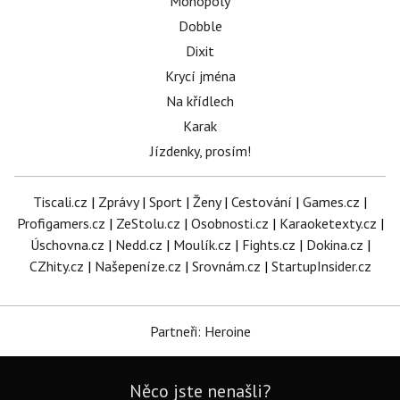
Monopoly
Dobble
Dixit
Krycí jména
Na křídlech
Karak
Jízdenky, prosím!
Tiscali.cz
|
Zprávy
|
Sport
|
Ženy
|
Cestování
|
Games.cz
|
Profigamers.cz
|
ZeStolu.cz
|
Osobnosti.cz
|
Karaoketexty.cz
|
Úschovna.cz
|
Nedd.cz
|
Moulík.cz
|
Fights.cz
|
Dokina.cz
|
CZhity.cz
|
Našepeníze.cz
|
Srovnám.cz
|
StartupInsider.cz
Partneři: Heroine
Něco jste nenašli?