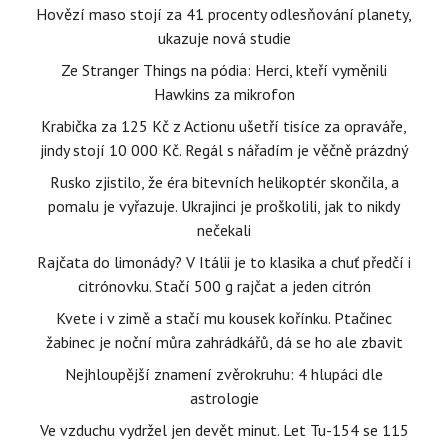
Hovězí maso stojí za 41 procenty odlesňování planety,
ukazuje nová studie
Ze Stranger Things na pódia: Herci, kteří vyměnili
Hawkins za mikrofon
Krabička za 125 Kč z Actionu ušetří tisíce za opraváře,
jindy stojí 10 000 Kč. Regál s nářadím je věčně prázdný
Rusko zjistilo, že éra bitevních helikoptér skončila, a
pomalu je vyřazuje. Ukrajinci je proškolili, jak to nikdy
nečekali
Rajčata do limonády? V Itálii je to klasika a chuť předčí i
citrónovku. Stačí 500 g rajčat a jeden citrón
Kvete i v zimě a stačí mu kousek kořínku. Ptačinec
žabinec je noční můra zahrádkářů, dá se ho ale zbavit
Nejhloupější znamení zvěrokruhu: 4 hlupáci dle
astrologie
Ve vzduchu vydržel jen devět minut. Let Tu-154 se 115