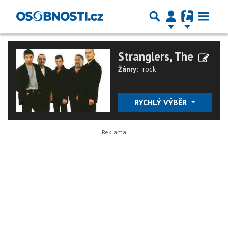
Stranglers, The
Žánry:
rock
RYCHLÝ VÝBĚR