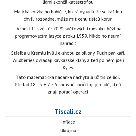
lidmi skončil katastrofou
Maličká knížka po babičce, která vypadá, že se každou
chvíli rozpadne, může mít cenu tisíců korun
„Azbest IT světa“: 70 % světových transakcí běží na
programovacím jazyce z roku 1959. Nikdo ho neumí
nahradit
Střelba u Kremlu kvůli e-shopu za biliony, Putin panikaří.
Wildberries ovládají kavkazské klany a teď po něm jde i
Kyjev
Tato matematická hádanka nachytala už tisíce lidí.
Příklad 18 : 3 + 7 × 5 správně spočítají jen lidé, kteří
znají pořadí operací
Tiscali.cz
Inflace
Ukrajina