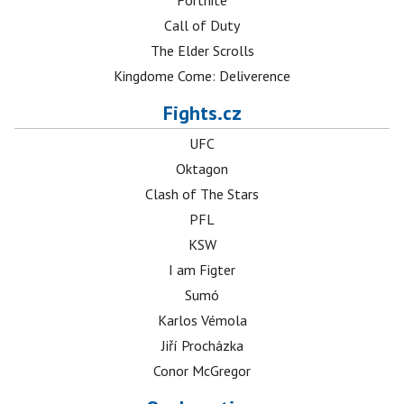
Fortnite
Call of Duty
The Elder Scrolls
Kingdome Come: Deliverence
Fights.cz
UFC
Oktagon
Clash of The Stars
PFL
KSW
I am Figter
Sumó
Karlos Vémola
Jiří Procházka
Conor McGregor