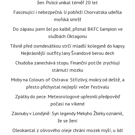
žen. Policii unikal téměř 20 let
Fascinující i nebezpečná. U pobřeží Chorvatska udeřila
mořská smršť
Do zápasu jsem šel po kalbě, přiznal BKFC šampion ve
službách Oktagonu
Těsně před osmdesátkou strčí mladší kolegyně do kapsy.
Nejkrásnější outfity Jany Švandové berou dech
Chudoba zanechává stopu. Finanční potíže zrychlují
stárnutí mozku
Moby na Colours of Ostrava: Střízlivý, mokrý od deště, a
přesto přichystal nejlepší večer festivalu
Zpátky do pece. Meteorologové upřesnili předpověď
počasí na víkend
Zásnuby v Londýně: Syn legendy Mekyho Žbirky oznámil,
že se žení
Oleokantal z olivového oleje chrání mozek myší, u lidí