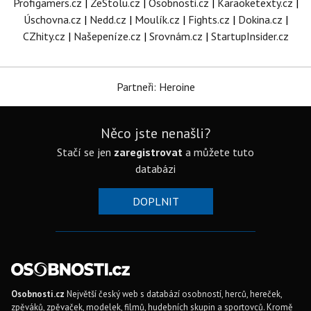
Profigamers.cz
|
ZeStolu.cz
|
Osobnosti.cz
|
Karaoketexty.cz
|
Úschovna.cz
|
Nedd.cz
|
Moulík.cz
|
Fights.cz
|
Dokina.cz
|
CZhity.cz
|
Našepeníze.cz
|
Srovnám.cz
|
StartupInsider.cz
Partneři: Heroine
Něco jste nenašli?
Stačí se jen
zaregistrovat
a můžete tuto
databázi
DOPLNIT
Osobnosti.cz
Největší český web s databází osobností, herců, hereček,
zpěváků, zpěvaček, modelek, filmů, hudebních skupin a sportovců. Kromě