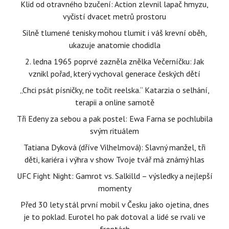
Klid od otravného bzučení: Action zlevnil lapač hmyzu,
vyčistí dvacet metrů prostoru
Silně tlumené tenisky mohou tlumit i váš krevní oběh,
ukazuje anatomie chodidla
2. ledna 1965 poprvé zazněla znělka Večerníčku: Jak
vznikl pořad, který vychoval generace českých dětí
„Chci psát písničky, ne točit reelska.“ Katarzia o selhání,
terapii a online samotě
Tři Edeny za sebou a pak postel: Ewa Farna se pochlubila
svým rituálem
Tatiana Dyková (dříve Vilhelmová): Slavný manžel, tři
děti, kariéra i výhra v show Tvoje tvář má známý hlas
UFC Fight Night: Gamrot vs. Salkilld – výsledky a nejlepší
momenty
Před 30 lety stál první mobil v Česku jako ojetina, dnes
je to poklad. Eurotel ho pak dotoval a lidé se rvali ve