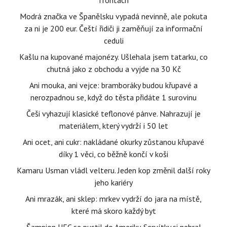
frontách
Modrá značka ve Španělsku vypadá nevinně, ale pokuta
za ni je 200 eur. Čeští řidiči ji zaměňují za informační
ceduli
Kašlu na kupované majonézy. Ušlehala jsem tatarku, co
chutná jako z obchodu a vyjde na 30 Kč
Ani mouka, ani vejce: bramboráky budou křupavé a
nerozpadnou se, když do těsta přidáte 1 surovinu
Češi vyhazují klasické teflonové pánve. Nahrazují je
materiálem, který vydrží i 50 let
Ani ocet, ani cukr: nakládané okurky zůstanou křupavé
díky 1 věci, co běžně končí v koši
Kamaru Usman vládl velteru. Jeden kop změnil další roky
jeho kariéry
Ani mrazák, ani sklep: mrkev vydrží do jara na místě,
které má skoro každý byt