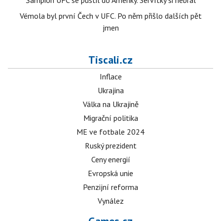
Šampion UFC se pustil do Ameriky. Servítky si nebral
Vémola byl první Čech v UFC. Po něm přišlo dalších pět
jmen
Tiscali.cz
Inflace
Ukrajina
Válka na Ukrajině
Migrační politika
ME ve fotbale 2024
Ruský prezident
Ceny energií
Evropská unie
Penzijní reforma
Vynález