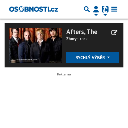
Afters, The
Žánry:
rock
RYCHLÝ VÝBĚR