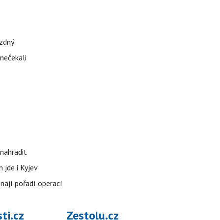
ázdný
 nečekali
nahradit
 jde i Kyjev
znají pořadí operací
ti.cz
Zestolu.cz