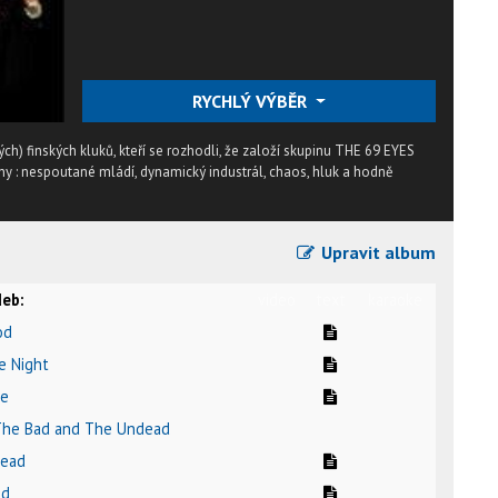
RYCHLÝ VÝBĚR
ch) finských kluků, kteří se rozhodli, že založí skupinu THE 69 EYES
iny : nespoutané mládí, dynamický industrál, chaos, hluk a hodně
Upravit album
eb:
video
text
karaoke
od
e Night
ne
 The Bad and The Undead
dead
od