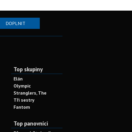
DOPLNIT
Top skupiny
Elán
Olympic
Stranglers, The
Tři sestry
Fantom
Top panovníci