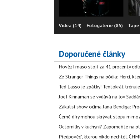
Videa (14)
Fotogalerie (85)
Tapet
Doporučené články
Hovězí maso stojí za 41 procenty odle
Ze Stranger Things na pódia: Herci, kt
Ted Lasso je zpátky! Tentokrát trénuj
Joel Kinnaman se vydává na lov Saddám
Zákulisí show očima Jana Bendiga: Pro
Černé díry mohou skrývat stopu mimoze
Octomilky v kuchyni? Zapomeňte na plác
Předpověď, kterou nikdo nechtěl. ČHMÚ