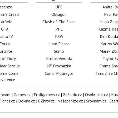
ecenze
UFC
Andrej B
sin's Creed
Oktagon
Petr Pa
tarfield
Clash of The Stars
Hana Zag
GTA
PFL
Kazma Kaz
iablo IV
KSW
Kim Karda
Forza
I am Figter
Karlos V
ortnite
Sumó
Marek Ztr
l of Duty
Karlos Vémola
Taylor S
lder Scrolls
Jiří Procházka
Emma Sm
dome Come:
Conor McGregor
Timothée C
iverence
tování
|
Games.cz
|
Profigamers.cz
|
ZeStolu.cz
|
Osobnosti.cz
|
Kar
Fights.cz
|
Dokina.cz
|
CZhity.cz
|
Našepeníze.cz
|
Srovnám.cz
|
Star