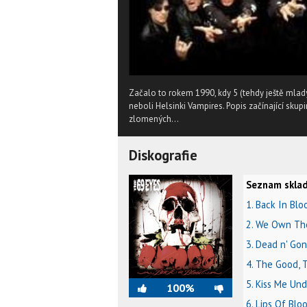
Začalo to rokem 1990, kdy 5 (tehdy ještě mladý
neboli Helsinki Vampires. Popis začínající skup
zlomených...
Diskografie
Seznam sklad
1. Back In Blo
2. We Own Th
3. Dead n' Go
4. The Good,
5. Kiss Me Un
100%
6. Lips Of Blo