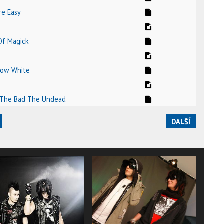
Are Easy
h
Of Magick
Snow White
 The Bad The Undead
DALŠÍ