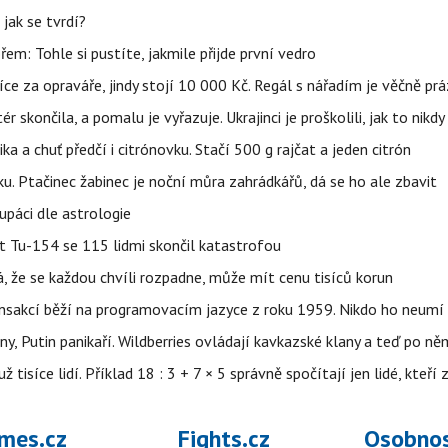
jak se tvrdí?
řem: Tohle si pustíte, jakmile přijde první vedro
íce za opraváře, jindy stojí 10 000 Kč. Regál s nářadím je věčně pr
ér skončila, a pomalu je vyřazuje. Ukrajinci je proškolili, jak to nikdy
ika a chuť předčí i citrónovku. Stačí 500 g rajčat a jeden citrón
ku. Ptačinec žabinec je noční můra zahrádkářů, dá se ho ale zbavit
upáci dle astrologie
et Tu-154 se 115 lidmi skončil katastrofou
á, že se každou chvíli rozpadne, může mít cenu tisíců korun
nsakcí běží na programovacím jazyce z roku 1959. Nikdo ho neumí 
ny, Putin panikaří. Wildberries ovládají kavkazské klany a teď po něm
isíce lidí. Příklad 18 : 3 + 7 × 5 správně spočítají jen lidé, kteří 
mes.cz
Fights.cz
Osobnos