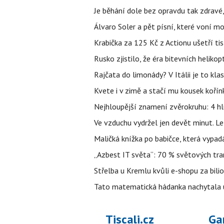
Je běhání dole bez opravdu tak zdravé, 
Álvaro Soler a pět písní, které voní mo
Krabička za 125 Kč z Actionu ušetří tis
Rusko zjistilo, že éra bitevních helikopt
Rajčata do limonády? V Itálii je to klas
Kvete i v zimě a stačí mu kousek kořín
Nejhloupější znamení zvěrokruhu: 4 hl
Ve vzduchu vydržel jen devět minut. L
Maličká knížka po babičce, která vypad
„Azbest IT světa“: 70 % světových tra
Střelba u Kremlu kvůli e-shopu za bilio
Tato matematická hádanka nachytala už t
Tiscali.cz
Ga