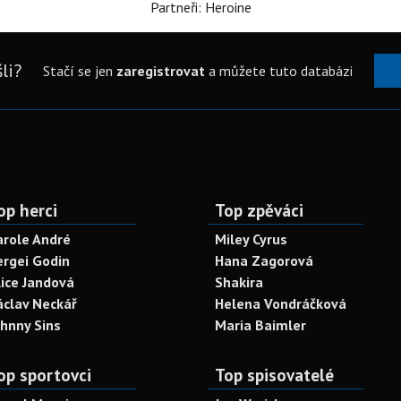
Partneři: Heroine
li?
Stačí se jen
zaregistrovat
a můžete tuto databázi
op herci
Top zpěváci
arole André
Miley Cyrus
ergei Godin
Hana Zagorová
lice Jandová
Shakira
áclav Neckář
Helena Vondráčková
ohnny Sins
Maria Baimler
op sportovci
Top spisovatelé