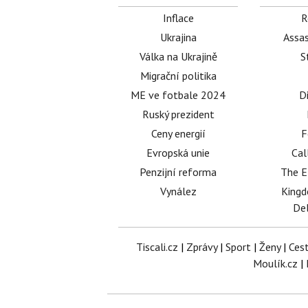
Inflace
R
Ukrajina
Assas
Válka na Ukrajině
S
Migrační politika
ME ve fotbale 2024
D
Ruský prezident
Ceny energií
F
Evropská unie
Cal
Penzijní reforma
The E
Vynález
King
Del
Tiscali.cz
|
Zprávy
|
Sport
|
Ženy
|
Ces
Moulík.cz
|