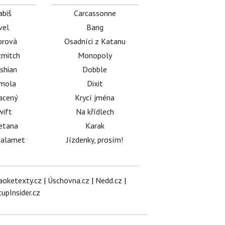
abiš
Carcassonne
vel
Bang
orová
Osadníci z Katanu
mitch
Monopoly
shian
Dobble
émola
Dixit
acený
Krycí jména
wift
Na křídlech
etana
Karak
halamet
Jízdenky, prosím!
aoketexty.cz
|
Úschovna.cz
|
Nedd.cz
|
tupInsider.cz