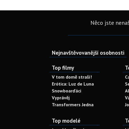
Něco jste nenaš
Nejnavštěvovanější osobnosti
Top filmy
T
V tom domě straší!
C
Erótica: Luz de Luna
S
Snowboarďáci
A
Vyprávěj
V
Transformers Jedna
J
Top modelé
T