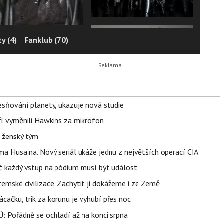
y (4)
Fanklub (70)
sňování planety, ukazuje nová studie
eří vyměnili Hawkins za mikrofon
e ženský tým
a Husajna. Nový seriál ukáže jednu z největších operací CIA
č každý vstup na pódium musí být událost
mské civilizace. Zachytit ji dokážeme i ze Země
ačku, trik za korunu je vyhubí přes noc
: Pořádně se ochladí až na konci srpna