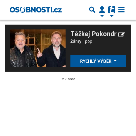
Těžkej Pokondr
Žánry:
pop
RYCHLÝ VÝBĚR