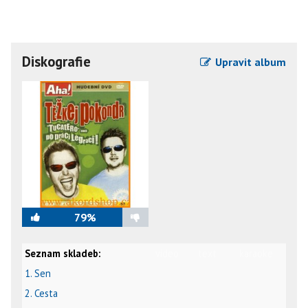
Diskografie
Upravit album
79%
Seznam skladeb:
video
text
karaoke
1. Sen
2. Cesta