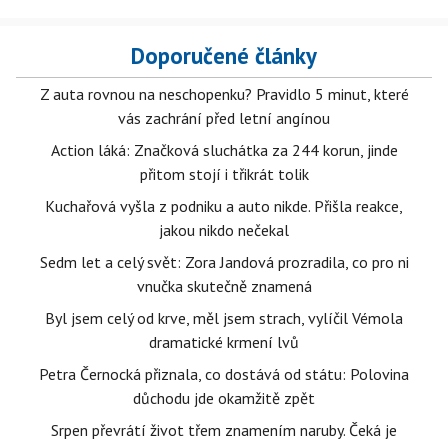
Doporučené články
Z auta rovnou na neschopenku? Pravidlo 5 minut, které
vás zachrání před letní angínou
Action láká: Značková sluchátka za 244 korun, jinde
přitom stojí i třikrát tolik
Kuchařová vyšla z podniku a auto nikde. Přišla reakce,
jakou nikdo nečekal
Sedm let a celý svět: Zora Jandová prozradila, co pro ni
vnučka skutečně znamená
Byl jsem celý od krve, měl jsem strach, vylíčil Vémola
dramatické krmení lvů
Petra Černocká přiznala, co dostává od státu: Polovina
důchodu jde okamžitě zpět
Srpen převrátí život třem znamením naruby. Čeká je