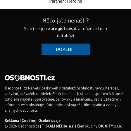
Partneři: Heroine
Něco jste nenašli?
Stačí se jen
zaregistrovat
a můžete tuto
databázi
DOPLNIT
Osobnosti.cz
Největší český web s databází osobností, herců, hereček,
zpěváků, zpěvaček, modelek, filmů, hudebních skupin a sportovců. Kromě
toho zde najdete i spisovatele, panovníky a finančníky. Vedle užitečných
informací web obsahuje i fotografie, diskografie, filmografie a vztahy
známých osobností.
Reklama
|
Cookies
|
Osobní údaje
© 2026 Osobnosti.cz |
TISCALI MEDIA, a.s.
| Člen skupiny
DIGNITY, s.r.o.