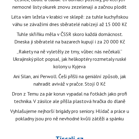
nemocné listy okurek znovu zezelenají a začnou plodit
Léta vám ležela v krabici ve sklepě: za tuhle kuchyňskou
váhu se závažími dnes sběratelé nabízejí až 15 000 Kč
Tuhle skříňku měla v ČSSR skoro každá domácnost.
Dneska ji sběratelé na bazarech kupují i za 20 000 Kč
„Rakety na ně vyletěly ze tmy, vůbec nás nečekali.“
Ukrajinský pilot popsal, jak helikoptéry rozmetaly ruské
kolony u Kyjeva
Ani Silan, ani Perwoll. Češi přišli na geniální způsob, jak
nahradit aviváž v pračce. Stojí 0 Kč
Dron z Temu za pár korun vypadal na fotkách jako profi
technika. V zásilce ale přišla plastová hračka do dlaně
Vyhlašujeme nejhorší brigády pro seniory. Hlídač a práce u
pokladny jsou pro ně nevhodné kvůli zátěži a spánku
Tiscali.cz