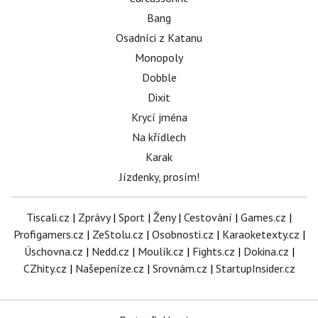
Bang
Osadníci z Katanu
Monopoly
Dobble
Dixit
Krycí jména
Na křídlech
Karak
Jízdenky, prosím!
Tiscali.cz
|
Zprávy
|
Sport
|
Ženy
|
Cestování
|
Games.cz
|
Profigamers.cz
|
ZeStolu.cz
|
Osobnosti.cz
|
Karaoketexty.cz
|
Úschovna.cz
|
Nedd.cz
|
Moulík.cz
|
Fights.cz
|
Dokina.cz
|
CZhity.cz
|
Našepeníze.cz
|
Srovnám.cz
|
StartupInsider.cz