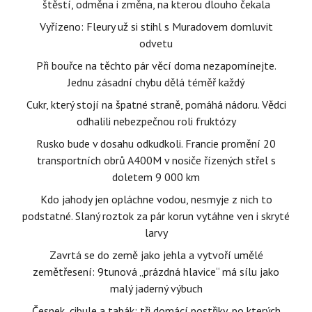
štěstí, odměna i změna, na kterou dlouho čekala
Vyřízeno: Fleury už si stihl s Muradovem domluvit
odvetu
Při bouřce na těchto pár věcí doma nezapomínejte.
Jednu zásadní chybu dělá téměř každý
Cukr, který stojí na špatné straně, pomáhá nádoru. Vědci
odhalili nebezpečnou roli fruktózy
Rusko bude v dosahu odkudkoli. Francie promění 20
transportních obrů A400M v nosiče řízených střel s
doletem 9 000 km
Kdo jahody jen opláchne vodou, nesmyje z nich to
podstatné. Slaný roztok za pár korun vytáhne ven i skryté
larvy
Zavrtá se do země jako jehla a vytvoří umělé
zemětřesení: 9tunová „prázdná hlavice“ má sílu jako
malý jaderný výbuch
Česnek, cibule a tabák: tři domácí postřiky, po kterých