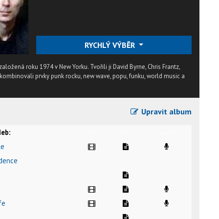
RYCHLÝ VÝBĚR
ložená roku 1974 v New Yorku. Tvořili ji David Byrne, Chris Frantz,
 kombinovali prvky punk rocku, new wave, popu, funku, world music a
Upravit album
eb:
video
text
karaoke
le
idence
fe