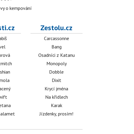
avy o kempování
ti.cz
Zestolu.cz
abiš
Carcassonne
vel
Bang
orová
Osadníci z Katanu
mitch
Monopoly
shian
Dobble
émola
Dixit
acený
Krycí jména
wift
Na křídlech
etana
Karak
halamet
Jízdenky, prosím!