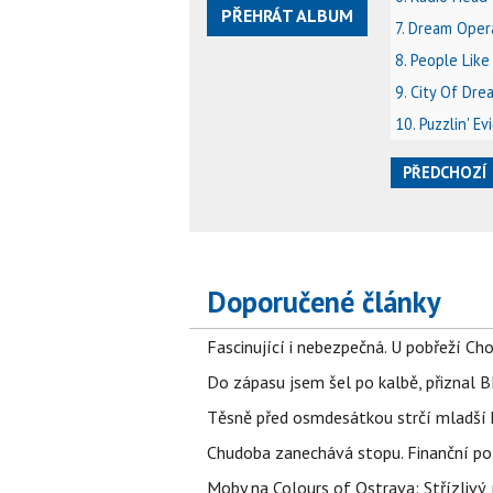
PŘEHRÁT ALBUM
7. Dream Oper
8. People Like
9. City Of Dre
10. Puzzlin' E
PŘEDCHOZÍ
Doporučené články
Fascinující i nebezpečná. U pobřeží Ch
Do zápasu jsem šel po kalbě, přiznal
Těsně před osmdesátkou strčí mladší k
Chudoba zanechává stopu. Finanční pot
Moby na Colours of Ostrava: Střízlivý, 