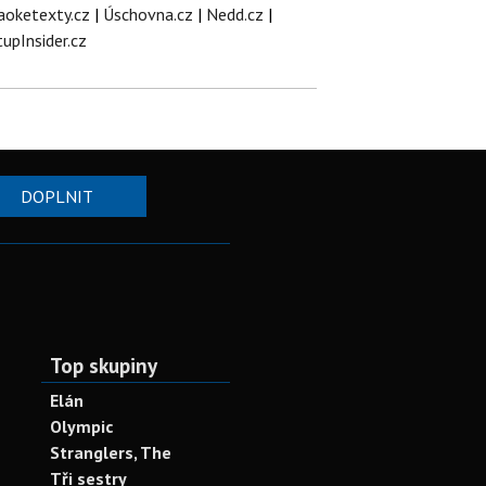
aoketexty.cz
|
Úschovna.cz
|
Nedd.cz
|
tupInsider.cz
DOPLNIT
Top skupiny
Elán
Olympic
Stranglers, The
Tři sestry