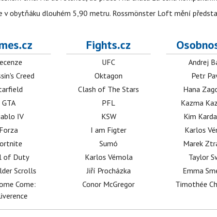
jíte v obytňáku dlouhém 5,90 metru. Rossmönster Loft mění předst
mes.cz
Fights.cz
Osobnos
ecenze
UFC
Andrej B
sin's Creed
Oktagon
Petr Pa
tarfield
Clash of The Stars
Hana Zag
GTA
PFL
Kazma Kaz
iablo IV
KSW
Kim Karda
Forza
I am Figter
Karlos V
ortnite
Sumó
Marek Ztr
l of Duty
Karlos Vémola
Taylor S
lder Scrolls
Jiří Procházka
Emma Sm
dome Come:
Conor McGregor
Timothée C
iverence