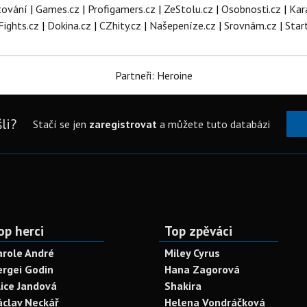
tování
|
Games.cz
|
Profigamers.cz
|
ZeStolu.cz
|
Osobnosti.cz
|
Kar
Fights.cz
|
Dokina.cz
|
CZhity.cz
|
Našepeníze.cz
|
Srovnám.cz
|
Star
Partneři: Heroine
li?
Stačí se jen
zaregistrovat
a můžete tuto databázi
op herci
Top zpěváci
arole André
Miley Cyrus
ergei Godin
Hana Zagorová
lice Jandová
Shakira
áclav Neckář
Helena Vondráčková