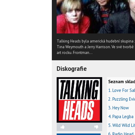
Talking Heads byla americká hudební skupina za
Tina Weymouth a Jerry Harrison. Ve své tvorbě
art rocku. Frontman...
Diskografie
Seznam sklad
1. Love For Sa
2. Puzzling Ev
3. Hey Now
4. Papa Legba
5. Wild Wild Li
6. Radio Head