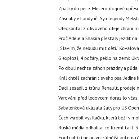
Zpátky do pece. Meteorologové upřesn
Zásnuby v Londýně: Syn legendy Mekyho
Oleokantal z olivového oleje chrání m
Proč Adele a Shakira přestaly jezdit na t
„Slavím, že nebudu mít děti." Kovalová
6 explozí, 4 požáry, peklo na zemi: Ukr
Po cibuli nechte záhon prázdný a půda 
Král chtěl zachránit svého psa. Jediné
Dacii sesadil z trůnu Renault, prodeje
Varování před ledovcem dorazilo včas.
Sabalenková ukázala šaty pro US Open a f
Čech vyrobil vysílačku, která běží v m
Ruská média odhalila, co Kreml tajil: 34
Ford nabízí nejuniverzálnější auto na