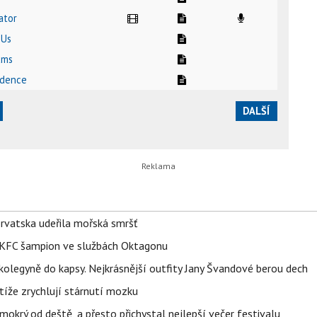
ator
 Us
ams
vidence
DALŠÍ
orvatska udeřila mořská smršť
 BKFC šampion ve službách Oktagonu
olegyně do kapsy. Nejkrásnější outfity Jany Švandové berou dech
íže zrychlují stárnutí mozku
mokrý od deště, a přesto přichystal nejlepší večer festivalu