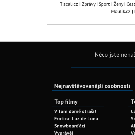
Tiscali.cz
|
Zprávy
|
Sport
|
Ženy
|
Ces
Moulík.cz
|
Něco jste nenaš
Nejnavštěvovanější osobnosti
Top filmy
T
V tom domě straší!
C
Erótica: Luz de Luna
S
Snowboarďáci
A
Vyprávěj
V