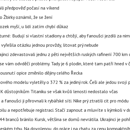
ili předpověď počasí na víkend
 Žbirky oznámil, že se žení
ozek myší, u lidí zatím chybí důkaz
urné: Budují si vlastní stadiony a chtějí, aby fanoušci jezdili za nim
 vyřešila otázku jednou provždy, litovat prý nebude
ajinci zdevastovali jednu z pěti největších ruských rafinerií 700 km 
se vám odvděčí problémy. Tady je 6 plodin, které tam patří hned v 
 kousnutí opice změnilo dějiny celého Řecka
 nového modelu vyletěly o 372 % za jediný rok. Češi ale jedou svojí
 K důstojníkům Titaniku se však kvůli lenosti nedostalo včas
anoušci ji přirovnali k rybářské síti. Nike prý ztratili cit pro módu
obilu a nepotřebuje registraci. Stačí zapnout a mluvíte s kýmkoli v
4 branců bránilo Kursk, většina se domů nevrátila. Ukrajinci je pohř
 českém trhu. Na dovolenou, do práce i na chatu za cenu kompaktní