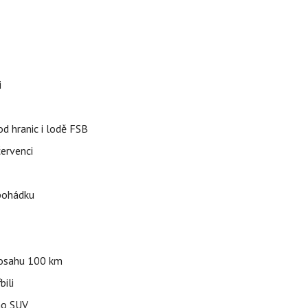
i
od hranic i lodě FSB
červenci
 pohádku
 dosahu 100 km
bili
ho SUV