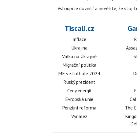
Vstoupíte dovnitř a nevěříte, že sto
Tiscali.cz
Ga
Inflace
R
Ukrajina
Assas
Válka na Ukrajině
S
Migrační politika
ME ve fotbale 2024
D
Ruský prezident
Ceny energií
F
Evropská unie
Cal
Penzijní reforma
The E
Vynález
King
Del