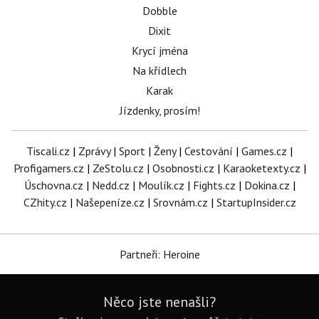
Dobble
Dixit
Krycí jména
Na křídlech
Karak
Jízdenky, prosím!
Tiscali.cz
|
Zprávy
|
Sport
|
Ženy
|
Cestování
|
Games.cz
|
Profigamers.cz
|
ZeStolu.cz
|
Osobnosti.cz
|
Karaoketexty.cz
|
Úschovna.cz
|
Nedd.cz
|
Moulík.cz
|
Fights.cz
|
Dokina.cz
|
CZhity.cz
|
Našepeníze.cz
|
Srovnám.cz
|
StartupInsider.cz
Partneři: Heroine
Něco jste nenašli?