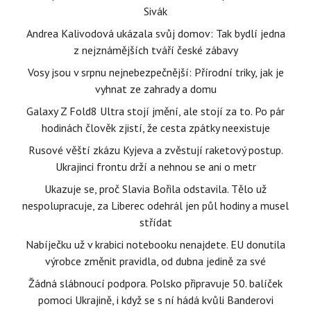
Sivák
Andrea Kalivodová ukázala svůj domov: Tak bydlí jedna
z nejznámějších tváří české zábavy
Vosy jsou v srpnu nejnebezpečnější: Přírodní triky, jak je
vyhnat ze zahrady a domu
Galaxy Z Fold8 Ultra stojí jmění, ale stojí za to. Po pár
hodinách člověk zjistí, že cesta zpátky neexistuje
Rusové věští zkázu Kyjeva a zvěstují raketový postup.
Ukrajinci frontu drží a nehnou se ani o metr
Ukazuje se, proč Slavia Bořila odstavila. Tělo už
nespolupracuje, za Liberec odehrál jen půl hodiny a musel
střídat
Nabíječku už v krabici notebooku nenajdete. EU donutila
výrobce změnit pravidla, od dubna jedině za své
Žádná slábnoucí podpora. Polsko připravuje 50. balíček
pomoci Ukrajině, i když se s ní hádá kvůli Banderovi