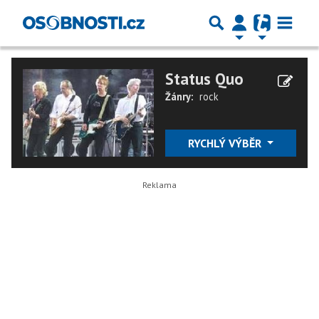
Status Quo
Žánry:
rock
RYCHLÝ VÝBĚR