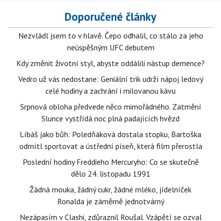
Doporučené články
Nezvládl jsem to v hlavě. Čepo odhalil, co stálo za jeho
neúspěšným UFC debutem
Kdy změnit životní styl, abyste oddálili nástup demence?
Vedro už vás nedostane: Geniální trik udrží nápoj ledový
celé hodiny a zachrání i milovanou kávu
Srpnová obloha předvede něco mimořádného. Zatmění
Slunce vystřídá noc plná padajících hvězd
Líbáš jako bůh: Poledňáková dostala stopku, Bartoška
odmítl sportovat a ústřední píseň, která film přerostla
Poslední hodiny Freddieho Mercuryho: Co se skutečně
dělo 24. listopadu 1991
Žádná mouka, žádný cukr, žádné mléko, jídelníček
Ronalda je záměrně jednotvárný
Nezápasím v Clashi, zdůraznil Roušal. Vzápětí se ozval