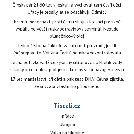
Čínský pár žil 60 let v jeskyni a vychoval tam čtyři děti.
Úřady je prosily, ať se odstěhují. Odmítli
Kremlu nedochází, proti čemu stojí. Ukrajinci precizně
vypálili největší ruský potravinový terminál. Nebude
slunečnicový olej
Jedno číslo na faktuře za internet prozradí, jestli
(ne)přeplácíte. Většina Čechů ho nikdy nekontrolovala
Jedna polévková lžíce kyseliny citronové na kbelík vody.
Okurky po ní nabírají objem a kořeny vstřebávají víc živin
17 let manželství, tři děti a pak test DNA: Celina zjistila,
že si vzala vlastního příbuzného
Tiscali.cz
Inflace
Ukrajina
Válka na Ukrajině