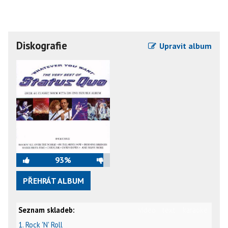
Diskografie
Upravit album
93%
PŘEHRÁT ALBUM
Seznam skladeb:
video
text
karaoke
1. Rock 'N' Roll