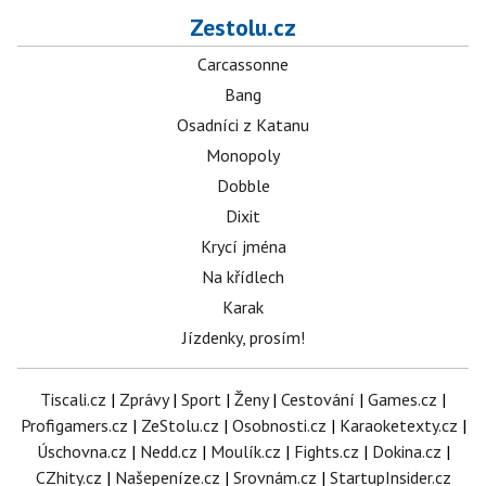
Zestolu.cz
Carcassonne
Bang
Osadníci z Katanu
Monopoly
Dobble
Dixit
Krycí jména
Na křídlech
Karak
Jízdenky, prosím!
Tiscali.cz
|
Zprávy
|
Sport
|
Ženy
|
Cestování
|
Games.cz
|
Profigamers.cz
|
ZeStolu.cz
|
Osobnosti.cz
|
Karaoketexty.cz
|
Úschovna.cz
|
Nedd.cz
|
Moulík.cz
|
Fights.cz
|
Dokina.cz
|
CZhity.cz
|
Našepeníze.cz
|
Srovnám.cz
|
StartupInsider.cz