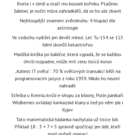
Kvete i v zimě a stačí mu kousek kořínku. Ptačinec
žabinec je noční můra zahrádkářů, dá se ho ale zbavit
Nejhloupější znamení zvěrokruhu: 4 hlupáci dle
astrologie
Ve vzduchu vydržel jen devět minut. Let Tu-154 se 115
lidmi skončil katastrofou
Maličká knížka po babičce, která vypadá, že se každou
chvíli rozpadne, může mít cenu tisíců korun
„Azbest IT světa“: 70 % světových transakcí běží na
programovacím jazyce z roku 1959. Nikdo ho neumí
nahradit
Střelba u Kremlu kvůli e-shopu za biliony, Putin panikaří.
Wildberries ovládají kavkazské klany a teď po něm jde i
Kyjev
Tato matematická hádanka nachytala už tisíce lidí.
Příklad 18 : 3 + 7 × 5 správně spočítají jen lidé, kteří
znají pořadí operací