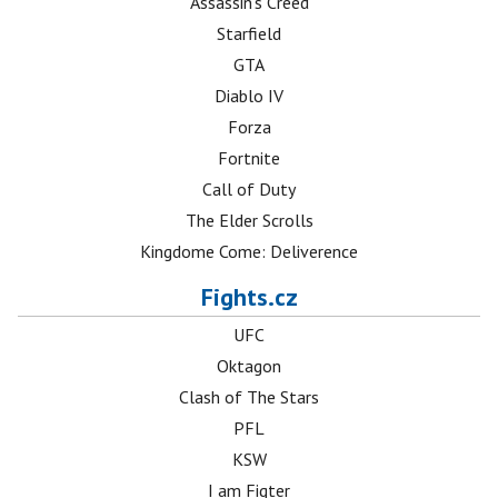
Assassin's Creed
Starfield
GTA
Diablo IV
Forza
Fortnite
Call of Duty
The Elder Scrolls
Kingdome Come: Deliverence
Fights.cz
UFC
Oktagon
Clash of The Stars
PFL
KSW
I am Figter