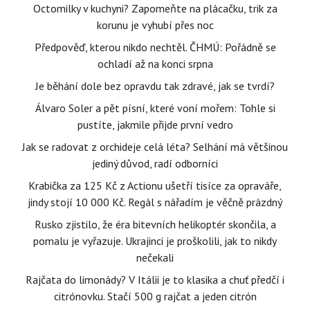
Octomilky v kuchyni? Zapomeňte na plácačku, trik za
korunu je vyhubí přes noc
Předpověď, kterou nikdo nechtěl. ČHMÚ: Pořádně se
ochladí až na konci srpna
Je běhání dole bez opravdu tak zdravé, jak se tvrdí?
Álvaro Soler a pět písní, které voní mořem: Tohle si
pustíte, jakmile přijde první vedro
Jak se radovat z orchideje celá léta? Selhání má většinou
jediný důvod, radí odborníci
Krabička za 125 Kč z Actionu ušetří tisíce za opraváře,
jindy stojí 10 000 Kč. Regál s nářadím je věčně prázdný
Rusko zjistilo, že éra bitevních helikoptér skončila, a
pomalu je vyřazuje. Ukrajinci je proškolili, jak to nikdy
nečekali
Rajčata do limonády? V Itálii je to klasika a chuť předčí i
citrónovku. Stačí 500 g rajčat a jeden citrón