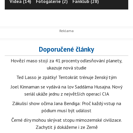
Videa (14)
Fotogalerie (2)
Fanklub (28)
Doporučené články
Hovězí maso stojí za 41 procenty odlesňování planety,
ukazuje nová studie
Ted Lasso je zpátky! Tentokrát trénuje ženský tým
Joel Kinnaman se vydává na lov Saddáma Husajna. Nový
seriál ukáže jednu z největších operací CIA
Zákulisí show očima Jana Bendiga: Proč každý vstup na
pódium musí být událost
Černé díry mohou skrývat stopu mimozemské civilizace.
Zachytit ji dokážeme i ze Země