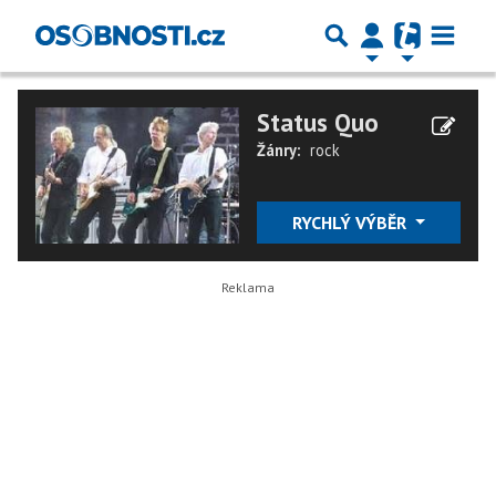
Status Quo
Žánry:
rock
RYCHLÝ VÝBĚR