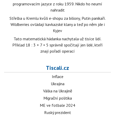
programovacím jazyce z roku 1959. Nikdo ho neumí
nahradit
Střelba u Kremlu kvůli e-shopu za biliony, Putin panikaří.
Wildberries ovládají kavkazské klany a teď po něm jde i
Kyjev
Tato matematická hádanka nachytala už tisíce lidí.
Příklad 18 : 3 + 7 × 5 správně spočítají jen lidé, kteří
znají pořadí operací
Tiscali.cz
Inflace
Ukrajina
Válka na Ukrajině
Migrační politika
ME ve fotbale 2024
Ruský prezident