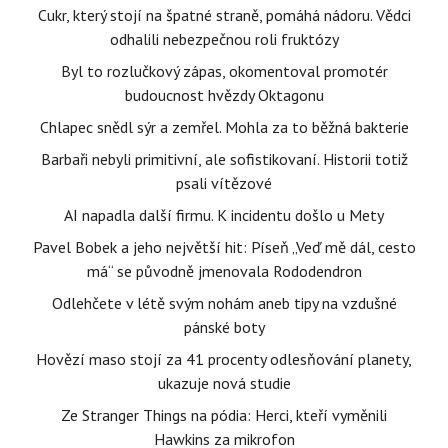
Cukr, který stojí na špatné straně, pomáhá nádoru. Vědci
odhalili nebezpečnou roli fruktózy
Byl to rozlučkový zápas, okomentoval promotér
budoucnost hvězdy Oktagonu
Chlapec snědl sýr a zemřel. Mohla za to běžná bakterie
Barbaři nebyli primitivní, ale sofistikovaní. Historii totiž
psali vítězové
AI napadla další firmu. K incidentu došlo u Mety
Pavel Bobek a jeho největší hit: Píseň „Veď mě dál, cesto
má“ se původně jmenovala Rododendron
Odlehčete v létě svým nohám aneb tipy na vzdušné
pánské boty
Hovězí maso stojí za 41 procenty odlesňování planety,
ukazuje nová studie
Ze Stranger Things na pódia: Herci, kteří vyměnili
Hawkins za mikrofon