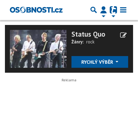
Status Quo
Žánry:
rock
RYCHLÝ VÝBĚR