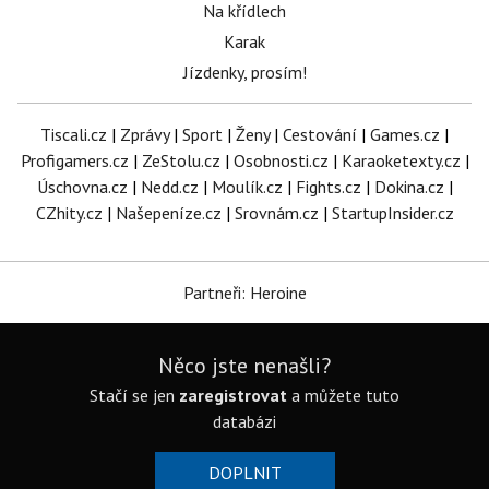
Na křídlech
Karak
Jízdenky, prosím!
Tiscali.cz
|
Zprávy
|
Sport
|
Ženy
|
Cestování
|
Games.cz
|
Profigamers.cz
|
ZeStolu.cz
|
Osobnosti.cz
|
Karaoketexty.cz
|
Úschovna.cz
|
Nedd.cz
|
Moulík.cz
|
Fights.cz
|
Dokina.cz
|
CZhity.cz
|
Našepeníze.cz
|
Srovnám.cz
|
StartupInsider.cz
Partneři: Heroine
Něco jste nenašli?
Stačí se jen
zaregistrovat
a můžete tuto
databázi
DOPLNIT