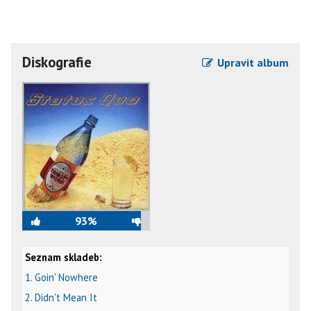
Diskografie
Upravit album
93%
Seznam skladeb:
video
text
karaoke
1. Goin' Nowhere
2. Didn't Mean It