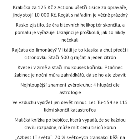
Krabička za 125 Kč z Actionu ušetří tisíce za opraváře,
jindy stojí 10 000 Kč. Regál s nářadím je věčně prázdný
Rusko zjistilo, že éra bitevních helikoptér skončila, a
pomalu je vyřazuje. Ukrajinci je proškolili, jak to nikdy
nečekali
Rajčata do limonády? V Itálii je to klasika a chuť předčí i
citrónovku. Stačí 500 g rajčat a jeden citrón
Kvete i v zimě a stačí mu kousek kořínku. Ptačinec
žabinec je noční můra zahrádkářů, dá se ho ale zbavit
Nejhloupější znamení zvěrokruhu: 4 hlupáci dle
astrologie
Ve vzduchu vydržel jen devět minut. Let Tu-154 se 115
lidmi skončil katastrofou
Maličká knížka po babičce, která vypadá, že se každou
chvíli rozpadne, může mít cenu tisíců korun
„Azbest IT světa“: 70 % světových transakcí běží na