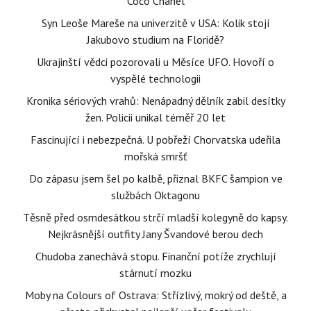
Coco Chanel
Syn Leoše Mareše na univerzitě v USA: Kolik stojí
Jakubovo studium na Floridě?
Ukrajinští vědci pozorovali u Měsíce UFO. Hovoří o
vyspělé technologii
Kronika sériových vrahů: Nenápadný dělník zabil desítky
žen. Policii unikal téměř 20 let
Fascinující i nebezpečná. U pobřeží Chorvatska udeřila
mořská smršť
Do zápasu jsem šel po kalbě, přiznal BKFC šampion ve
službách Oktagonu
Těsně před osmdesátkou strčí mladší kolegyně do kapsy.
Nejkrásnější outfity Jany Švandové berou dech
Chudoba zanechává stopu. Finanční potíže zrychlují
stárnutí mozku
Moby na Colours of Ostrava: Střízlivý, mokrý od deště, a