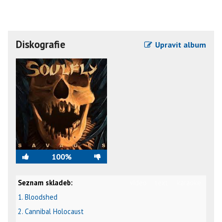
Diskografie
Upravit album
100%
Seznam skladeb:
video
text
karaoke
1. Bloodshed
2. Cannibal Holocaust