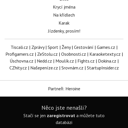
Krycí jména
Na křídlech
Karak
Jízdenky, prosím!
Tiscali.cz
|
Zprávy
|
Sport
|
Ženy
|
Cestování
|
Games.cz
|
Profigamers.cz
|
ZeStolu.cz
|
Osobnosti.cz
|
Karaoketexty.cz
|
Úschovna.cz
|
Nedd.cz
|
Moulík.cz
|
Fights.cz
|
Dokina.cz
|
CZhity.cz
|
Našepeníze.cz
|
Srovnám.cz
|
StartupInsider.cz
Partneři: Heroine
Něco jste nenašli?
Stačí se jen
zaregistrovat
a můžete tuto
databázi