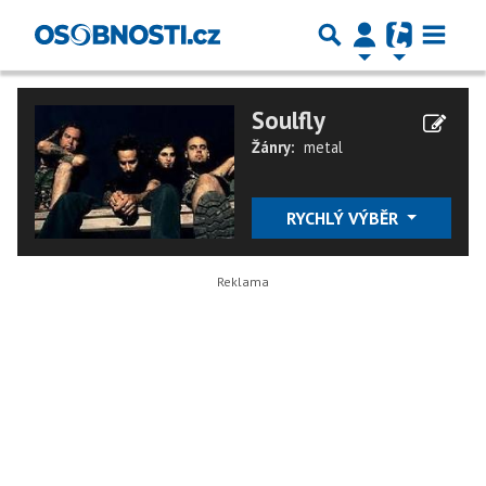
Soulfly
Žánry:
metal
RYCHLÝ VÝBĚR