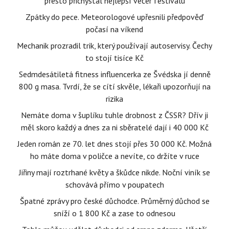
přesto přichystal nejlepší večer festivalu
Zpátky do pece. Meteorologové upřesnili předpověď
počasí na víkend
Mechanik prozradil trik, který používají autoservisy. Čechy
to stojí tisíce Kč
Sedmdesátiletá fitness influencerka ze Švédska jí denně
800 g masa. Tvrdí, že se cítí skvěle, lékaři upozorňují na
rizika
Nemáte doma v šuplíku tuhle drobnost z ČSSR? Dřív ji
měl skoro každý a dnes za ni sběratelé dají i 40 000 Kč
Jeden román ze 70. let dnes stojí přes 30 000 Kč. Možná
ho máte doma v poličce a nevíte, co držíte v ruce
Jiřiny mají roztrhané květy a škůdce nikde. Noční viník se
schovává přímo v poupatech
Špatné zprávy pro české důchodce. Průměrný důchod se
sníží o 1 800 Kč a zase to odnesou