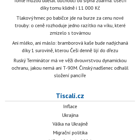
Tohle můžou udělat důchodci od srpna zdarma. Ušetří
díky tomu klidně i 11 000 Kč
Tlakový hrnec po babičce jde na burze za cenu nové
trouby: o ceně rozhoduje jedno razítko na víku, které
zmizelo s továrnou
Ani mléko, ani máslo: bramborová kaše bude nadýchaná
díky 1 surovině, kterou Češi denně lijí do dřezu
Ruský Terminátor má ve věži dvouvrstvou dynamickou
ochranu, jakou nemá ani T-90M. Čínský nadšenec odhalil
složení pancíře
Tiscali.cz
Inflace
Ukrajina
Válka na Ukrajině
Migrační politika