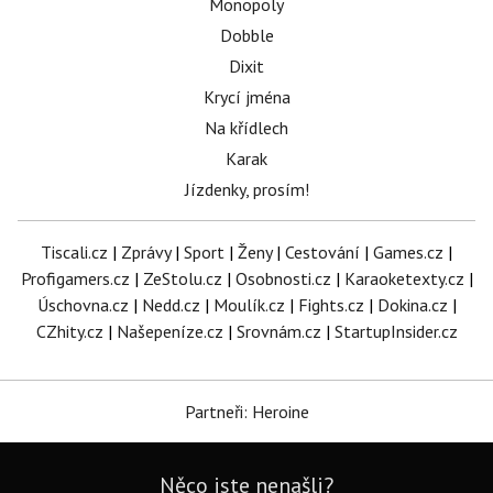
Monopoly
Dobble
Dixit
Krycí jména
Na křídlech
Karak
Jízdenky, prosím!
Tiscali.cz
|
Zprávy
|
Sport
|
Ženy
|
Cestování
|
Games.cz
|
Profigamers.cz
|
ZeStolu.cz
|
Osobnosti.cz
|
Karaoketexty.cz
|
Úschovna.cz
|
Nedd.cz
|
Moulík.cz
|
Fights.cz
|
Dokina.cz
|
CZhity.cz
|
Našepeníze.cz
|
Srovnám.cz
|
StartupInsider.cz
Partneři: Heroine
Něco jste nenašli?