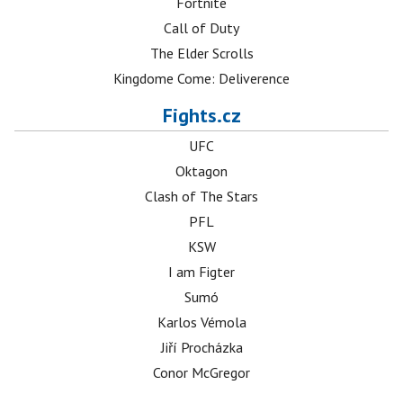
Fortnite
Call of Duty
The Elder Scrolls
Kingdome Come: Deliverence
Fights.cz
UFC
Oktagon
Clash of The Stars
PFL
KSW
I am Figter
Sumó
Karlos Vémola
Jiří Procházka
Conor McGregor