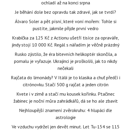
ochladí až na konci srpna
Je běhání dole bez opravdu tak zdravé, jak se tvrdí?
Álvaro Soler a pět písní, které voní mořem: Tohle si
pustíte, jakmile přijde první vedro
Krabička za 125 Kč z Actionu ušetří tisíce za opraváře,
jindy stojí 10 000 Kč. Regál s nářadím je věčně prázdný
Rusko zjistilo, že éra bitevních helikoptér skončila, a
pomalu je vyřazuje. Ukrajinci je proškolili, jak to nikdy
nečekali
Rajčata do limonády? V Itálii je to klasika a chuť předčí i
citrónovku. Stačí 500 g rajčat a jeden citrón
Kvete i v zimě a stačí mu kousek kořínku. Ptačinec
žabinec je noční můra zahrádkářů, dá se ho ale zbavit
Nejhloupější znamení zvěrokruhu: 4 hlupáci dle
astrologie
Ve vzduchu vydržel jen devět minut. Let Tu-154 se 115