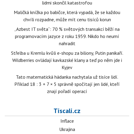
lidmi skončil katastrofou
Maličká knížka po babičce, která vypadá, že se každou
chvíli rozpadne, může mít cenu tisíců korun
„Azbest IT světa“: 70 % světových transakcí běží na
programovacím jazyce z roku 1959. Nikdo ho neumí
nahradit
Střelba u Kremlu kvůli e-shopu za biliony, Putin panikaří.
Wildberries ovládají kavkazské klany a teď po něm jde i
Kyjev
Tato matematická hádanka nachytala už tisíce lidí.
Příklad 18 : 3 + 7 × 5 správně spočítají jen lidé, kteří
znají pořadí operací
Tiscali.cz
Inflace
Ukrajina