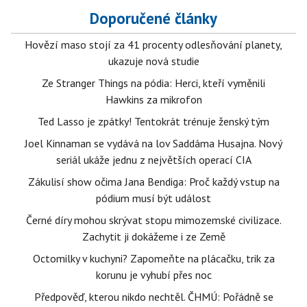
Doporučené články
Hovězí maso stojí za 41 procenty odlesňování planety,
ukazuje nová studie
Ze Stranger Things na pódia: Herci, kteří vyměnili
Hawkins za mikrofon
Ted Lasso je zpátky! Tentokrát trénuje ženský tým
Joel Kinnaman se vydává na lov Saddáma Husajna. Nový
seriál ukáže jednu z největších operací CIA
Zákulisí show očima Jana Bendiga: Proč každý vstup na
pódium musí být událost
Černé díry mohou skrývat stopu mimozemské civilizace.
Zachytit ji dokážeme i ze Země
Octomilky v kuchyni? Zapomeňte na plácačku, trik za
korunu je vyhubí přes noc
Předpověď, kterou nikdo nechtěl. ČHMÚ: Pořádně se