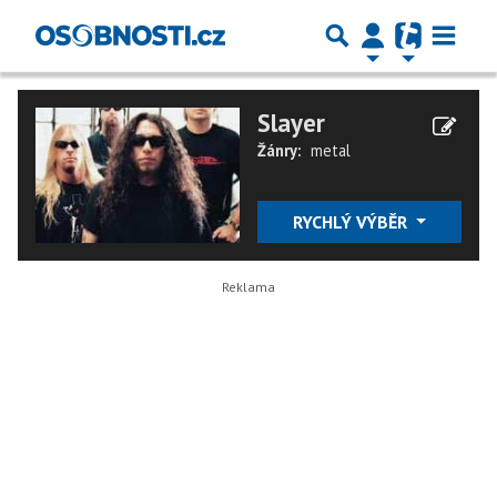
Slayer
Žánry:
metal
RYCHLÝ VÝBĚR