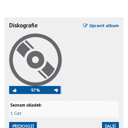
Diskografie
Upravit album
97%
Seznam skladeb:
video
text
karaoke
1. Cult
PŘEDCHOZÍ
DALŠÍ