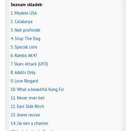
Seznam skladeb:
video
text
karaoke
1. Modele USA
2. Catalunya
3. Nuit profonde
4. Stop The Dog
5. Special cons
6. Rambo AK47
7. Skars Attack (UFO)
8. Adults Only
9. Love Ringard
10. What a beautiful Kung Fu!
11. Never ever bet
12. East Side Bitch
13. Jeune recrue
14. J'ai rien a chanter