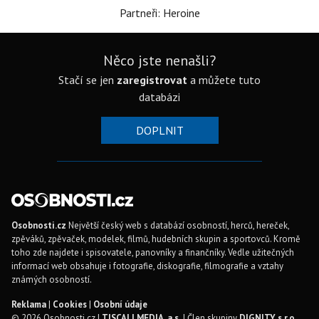
Partneři: Heroine
Něco jste nenašli?
Stačí se jen
zaregistrovat
a můžete tuto
databázi
DOPLNIT
Osobnosti.cz
Největší český web s databází osobností, herců, hereček,
zpěváků, zpěvaček, modelek, filmů, hudebních skupin a sportovců. Kromě
toho zde najdete i spisovatele, panovníky a finančníky. Vedle užitečných
informací web obsahuje i fotografie, diskografie, filmografie a vztahy
známých osobností.
Reklama
|
Cookies
|
Osobní údaje
© 2026 Osobnosti.cz |
TISCALI MEDIA, a.s.
| Člen skupiny
DIGNITY, s.r.o.