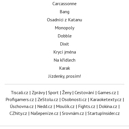
Carcassonne
Bang
Osadníci z Katanu
Monopoly
Dobble
Dixit
Krycí jména
Na křídlech
Karak
Jízdenky, prosím!
Tiscali.cz
|
Zprávy
|
Sport
|
Ženy
|
Cestování
|
Games.cz
|
Profigamers.cz
|
ZeStolu.cz
|
Osobnosti.cz
|
Karaoketexty.cz
|
Úschovna.cz
|
Nedd.cz
|
Moulík.cz
|
Fights.cz
|
Dokina.cz
|
CZhity.cz
|
Našepeníze.cz
|
Srovnám.cz
|
StartupInsider.cz