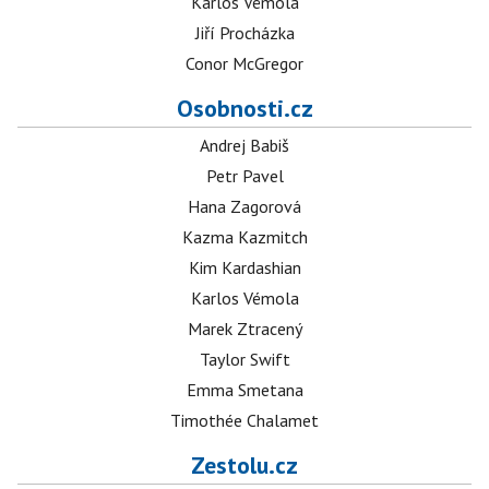
Karlos Vémola
Jiří Procházka
Conor McGregor
Osobnosti.cz
Andrej Babiš
Petr Pavel
Hana Zagorová
Kazma Kazmitch
Kim Kardashian
Karlos Vémola
Marek Ztracený
Taylor Swift
Emma Smetana
Timothée Chalamet
Zestolu.cz