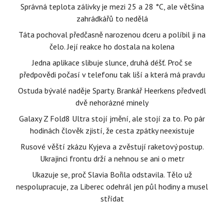
Správná teplota zálivky je mezi 25 a 28 °C, ale většina
zahrádkářů to nedělá
Táta pochoval předčasně narozenou dceru a políbil ji na
čelo. Její reakce ho dostala na kolena
Jedna aplikace slibuje slunce, druhá déšť. Proč se
předpovědi počasí v telefonu tak liší a která má pravdu
Ostuda bývalé naděje Sparty. Brankář Heerkens předvedl
dvě nehorázné minely
Galaxy Z Fold8 Ultra stojí jmění, ale stojí za to. Po pár
hodinách člověk zjistí, že cesta zpátky neexistuje
Rusové věští zkázu Kyjeva a zvěstují raketový postup.
Ukrajinci frontu drží a nehnou se ani o metr
Ukazuje se, proč Slavia Bořila odstavila. Tělo už
nespolupracuje, za Liberec odehrál jen půl hodiny a musel
střídat