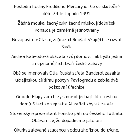
Poslední hodiny Freddieho Mercuryho: Co se skutečně
dělo 24. listopadu 1991
Žádná mouka, žádný cukr, žádné mléko, jídelníček
Ronalda je záměrně jednotvárný
Nezápasím v Clashi, zdůraznil Roušal. Vzápětí se ozval
Sivák
Andrea Kalivodová ukázala svůj domov: Tak bydlí jedna
z nejznámějších tváří české zábavy
Obě se jmenovaly Olja. Ruská střela Banderol zasáhla
ukrajinskou třídírnu pošty v Pavlogradu a zabila dvě
poštovní úřednice
Google Mapy vám brzy samy objednají jídlo cestou
domů. Stačí se zeptat a AI zařídí zbytek za vás
Slovenský reprezentant Hancko pálí do českého fotbalu:
Obávám se, že dopadneme jako oni
Okurky zalévané studenou vodou zhořknou do týdne.