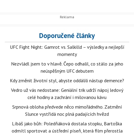
Doporučené články
UFC Fight Night: Gamrot vs. Salkilld – výsledky a nejlepší
momenty
Nezvládl jsem to v hlavě. Čepo odhalil, co stálo za jeho
neúspěšným UFC debutem
Kdy změnit životní styl, abyste oddálili nástup demence?
Vedro už vás nedostane: Geniální trik udrží nápoj ledový
celé hodiny a zachrání i milovanou kávu
Srpnová obloha předvede něco mimořádného. Zatmění
Slunce vystřídá noc plná padajících hvězd
Líbáš jako bůh: Poledňáková dostala stopku, Bartoška
odmítl sportovat a ústřední píseň, která film přerostla