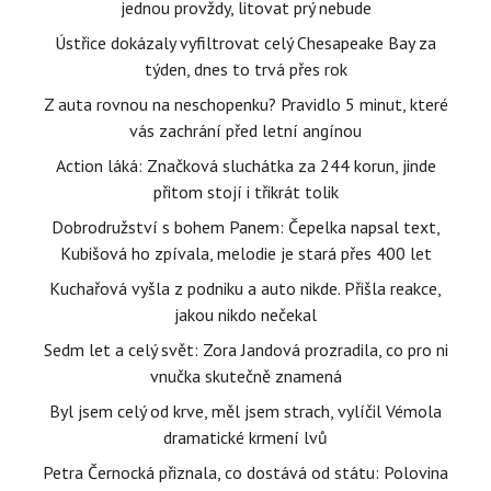
jednou provždy, litovat prý nebude
Ústřice dokázaly vyfiltrovat celý Chesapeake Bay za
týden, dnes to trvá přes rok
Z auta rovnou na neschopenku? Pravidlo 5 minut, které
vás zachrání před letní angínou
Action láká: Značková sluchátka za 244 korun, jinde
přitom stojí i třikrát tolik
Dobrodružství s bohem Panem: Čepelka napsal text,
Kubišová ho zpívala, melodie je stará přes 400 let
Kuchařová vyšla z podniku a auto nikde. Přišla reakce,
jakou nikdo nečekal
Sedm let a celý svět: Zora Jandová prozradila, co pro ni
vnučka skutečně znamená
Byl jsem celý od krve, měl jsem strach, vylíčil Vémola
dramatické krmení lvů
Petra Černocká přiznala, co dostává od státu: Polovina