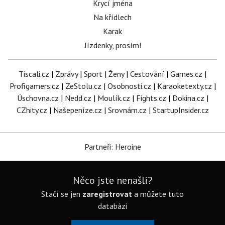
Krycí jména
Na křídlech
Karak
Jízdenky, prosím!
Tiscali.cz
|
Zprávy
|
Sport
|
Ženy
|
Cestování
|
Games.cz
|
Profigamers.cz
|
ZeStolu.cz
|
Osobnosti.cz
|
Karaoketexty.cz
|
Úschovna.cz
|
Nedd.cz
|
Moulík.cz
|
Fights.cz
|
Dokina.cz
|
CZhity.cz
|
Našepeníze.cz
|
Srovnám.cz
|
StartupInsider.cz
Partneři: Heroine
Něco jste nenašli?
Stačí se jen
zaregistrovat
a můžete tuto
databázi