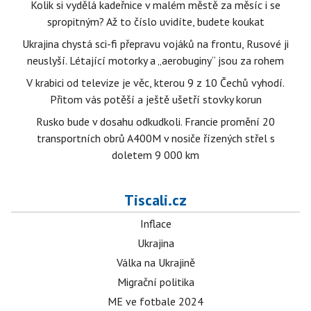
Kolik si vydělá kadeřnice v malém městě za měsíc i se
spropitným? Až to číslo uvidíte, budete koukat
Ukrajina chystá sci-fi přepravu vojáků na frontu, Rusové ji
neuslyší. Létající motorky a „aerobuginy“ jsou za rohem
V krabici od televize je věc, kterou 9 z 10 Čechů vyhodí.
Přitom vás potěší a ještě ušetří stovky korun
Rusko bude v dosahu odkudkoli. Francie promění 20
transportních obrů A400M v nosiče řízených střel s
doletem 9 000 km
Tiscali.cz
Inflace
Ukrajina
Válka na Ukrajině
Migrační politika
ME ve fotbale 2024