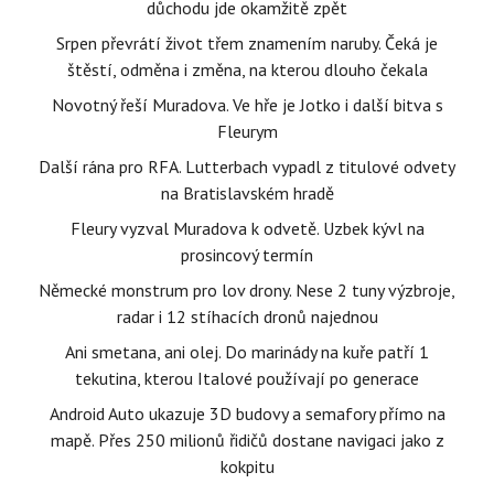
důchodu jde okamžitě zpět
Srpen převrátí život třem znamením naruby. Čeká je
štěstí, odměna i změna, na kterou dlouho čekala
Novotný řeší Muradova. Ve hře je Jotko i další bitva s
Fleurym
Další rána pro RFA. Lutterbach vypadl z titulové odvety
na Bratislavském hradě
Fleury vyzval Muradova k odvetě. Uzbek kývl na
prosincový termín
Německé monstrum pro lov drony. Nese 2 tuny výzbroje,
radar i 12 stíhacích dronů najednou
Ani smetana, ani olej. Do marinády na kuře patří 1
tekutina, kterou Italové používají po generace
Android Auto ukazuje 3D budovy a semafory přímo na
mapě. Přes 250 milionů řidičů dostane navigaci jako z
kokpitu