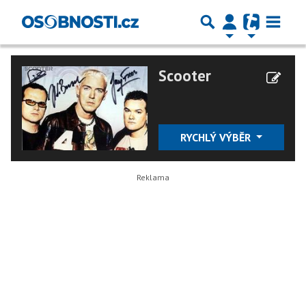
Scooter
RYCHLÝ VÝBĚR