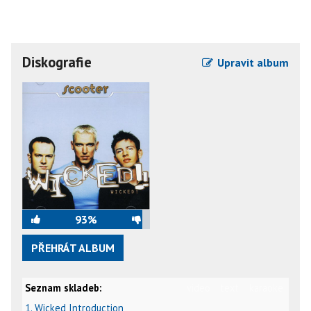
Diskografie
Upravit album
93%
PŘEHRÁT ALBUM
Seznam skladeb:
video
text
karaoke
1. Wicked Introduction