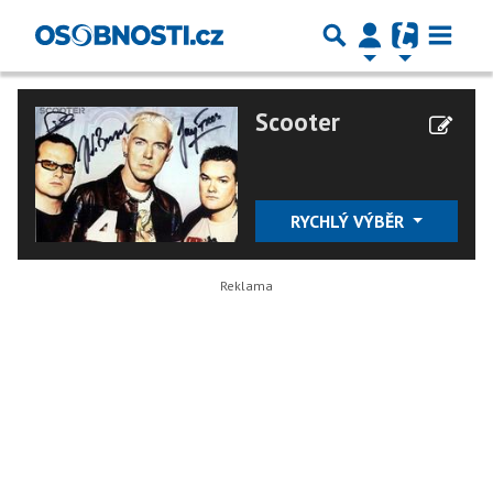
Scooter
RYCHLÝ VÝBĚR