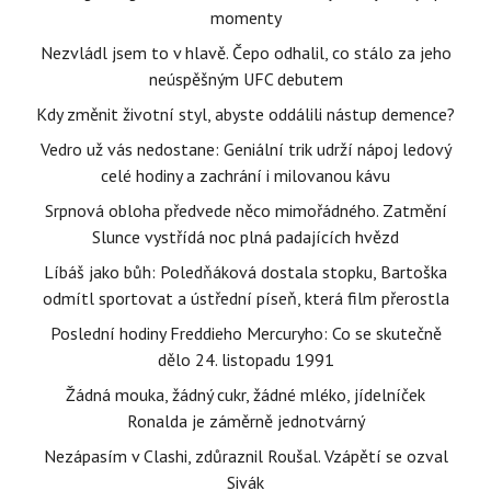
momenty
Nezvládl jsem to v hlavě. Čepo odhalil, co stálo za jeho
neúspěšným UFC debutem
Kdy změnit životní styl, abyste oddálili nástup demence?
Vedro už vás nedostane: Geniální trik udrží nápoj ledový
celé hodiny a zachrání i milovanou kávu
Srpnová obloha předvede něco mimořádného. Zatmění
Slunce vystřídá noc plná padajících hvězd
Líbáš jako bůh: Poledňáková dostala stopku, Bartoška
odmítl sportovat a ústřední píseň, která film přerostla
Poslední hodiny Freddieho Mercuryho: Co se skutečně
dělo 24. listopadu 1991
Žádná mouka, žádný cukr, žádné mléko, jídelníček
Ronalda je záměrně jednotvárný
Nezápasím v Clashi, zdůraznil Roušal. Vzápětí se ozval
Sivák