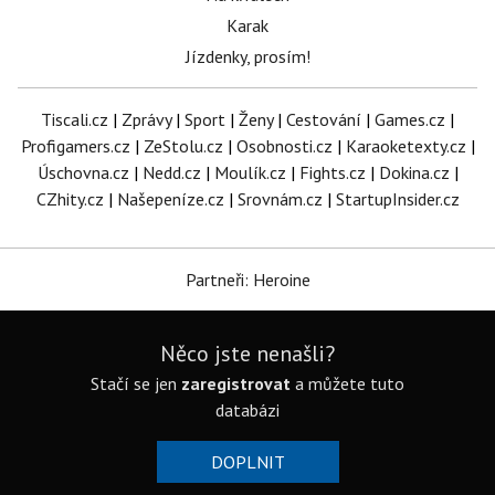
Karak
Jízdenky, prosím!
Tiscali.cz
|
Zprávy
|
Sport
|
Ženy
|
Cestování
|
Games.cz
|
Profigamers.cz
|
ZeStolu.cz
|
Osobnosti.cz
|
Karaoketexty.cz
|
Úschovna.cz
|
Nedd.cz
|
Moulík.cz
|
Fights.cz
|
Dokina.cz
|
CZhity.cz
|
Našepeníze.cz
|
Srovnám.cz
|
StartupInsider.cz
Partneři: Heroine
Něco jste nenašli?
Stačí se jen
zaregistrovat
a můžete tuto
databázi
DOPLNIT