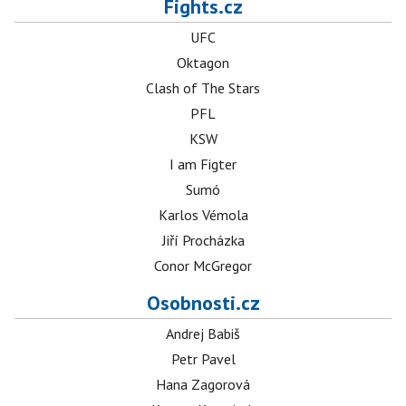
Fights.cz
UFC
Oktagon
Clash of The Stars
PFL
KSW
I am Figter
Sumó
Karlos Vémola
Jiří Procházka
Conor McGregor
Osobnosti.cz
Andrej Babiš
Petr Pavel
Hana Zagorová