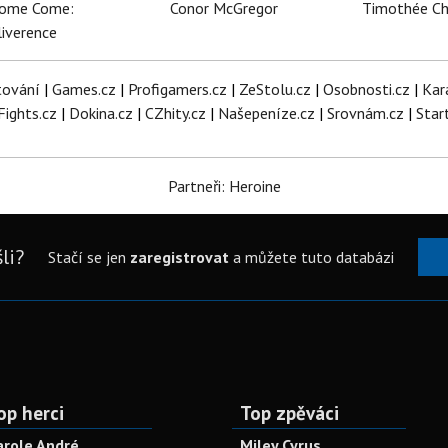
dome Come:
Conor McGregor
Timothée C
iverence
tování
|
Games.cz
|
Profigamers.cz
|
ZeStolu.cz
|
Osobnosti.cz
|
Kar
Fights.cz
|
Dokina.cz
|
CZhity.cz
|
Našepeníze.cz
|
Srovnám.cz
|
Star
Partneři: Heroine
li?
Stačí se jen
zaregistrovat
a můžete tuto databázi
op herci
Top zpěváci
arole André
Miley Cyrus