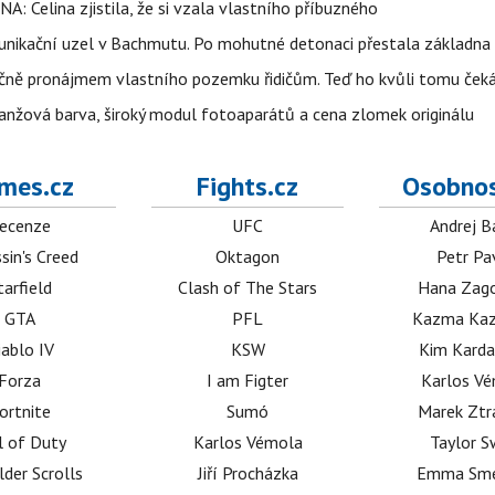
NA: Celina zjistila, že si vzala vlastního příbuzného
munikační uzel v Bachmutu. Po mohutné detonaci přestala základna
čně pronájmem vlastního pozemku řidičům. Teď ho kvůli tomu ček
ranžová barva, široký modul fotoaparátů a cena zlomek originálu
mes.cz
Fights.cz
Osobnos
ecenze
UFC
Andrej B
sin's Creed
Oktagon
Petr Pa
tarfield
Clash of The Stars
Hana Zag
GTA
PFL
Kazma Kaz
iablo IV
KSW
Kim Karda
Forza
I am Figter
Karlos V
ortnite
Sumó
Marek Ztr
l of Duty
Karlos Vémola
Taylor S
lder Scrolls
Jiří Procházka
Emma Sm