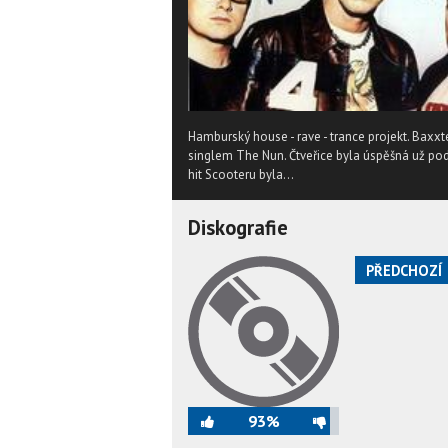
Hamburský house - rave - trance projekt. Baxxte
singlem The Nun. Čtveřice byla úspěšná už po
hit Scooteru byla...
Diskografie
PŘEDCHOZÍ
93%