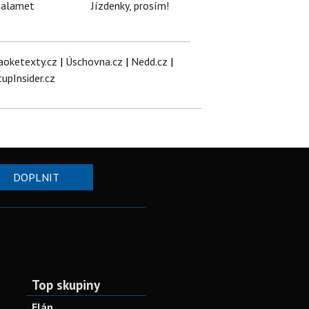
halamet
Jízdenky, prosím!
aoketexty.cz
|
Úschovna.cz
|
Nedd.cz
|
tupInsider.cz
DOPLNIT
Top skupiny
Elán