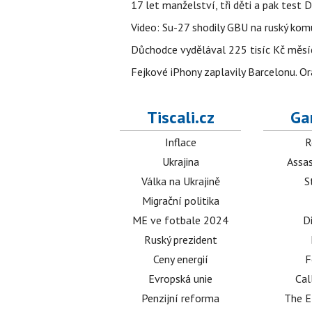
17 let manželství, tři děti a pak test D
Video: Su-27 shodily GBU na ruský ko
Důchodce vydělával 225 tisíc Kč měsí
Fejkové iPhony zaplavily Barcelonu. O
Tiscali.cz
Ga
Inflace
R
Ukrajina
Assas
Válka na Ukrajině
S
Migrační politika
ME ve fotbale 2024
D
Ruský prezident
Ceny energií
F
Evropská unie
Cal
Penzijní reforma
The E