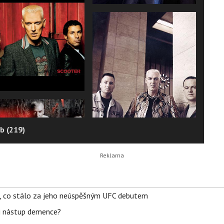
b (219)
il, co stálo za jeho neúspěšným UFC debutem
li nástup demence?