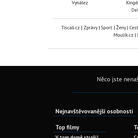
Vynález
King
Del
Tiscali.cz
|
Zprávy
|
Sport
|
Ženy
|
Ces
Moulík.cz
|
Něco jste nenaš
Nejnavštěvovanější osobnosti
Top filmy
T
V tom domě straší!
C