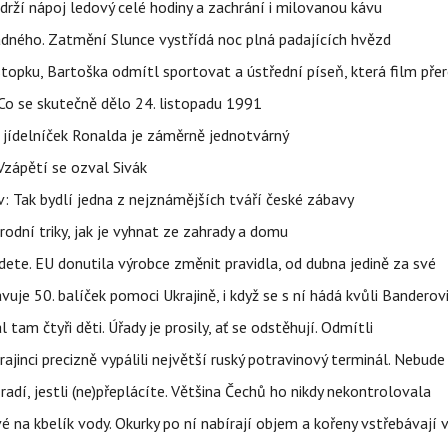
udrží nápoj ledový celé hodiny a zachrání i milovanou kávu
ného. Zatmění Slunce vystřídá noc plná padajících hvězd
topku, Bartoška odmítl sportovat a ústřední píseň, která film pře
Co se skutečně dělo 24. listopadu 1991
 jídelníček Ronalda je záměrně jednotvárný
Vzápětí se ozval Sivák
 Tak bydlí jedna z nejznámějších tváří české zábavy
rodní triky, jak je vyhnat ze zahrady a domu
dete. EU donutila výrobce změnit pravidla, od dubna jedině za své
uje 50. balíček pomoci Ukrajině, i když se s ní hádá kvůli Banderov
l tam čtyři děti. Úřady je prosily, ať se odstěhují. Odmítli
ajinci precizně vypálili největší ruský potravinový terminál. Nebude
radí, jestli (ne)přeplácíte. Většina Čechů ho nikdy nekontrolovala
é na kbelík vody. Okurky po ní nabírají objem a kořeny vstřebávají v