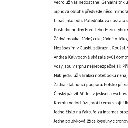
Vedro už vás nedostane: Geniální trik 
Srpnová obloha předvede něco mimořád
Líbáš jako bůh: Poledňáková dostala s
Poslední hodiny Freddieho Mercuryho: 
Žádná mouka, žádný cukr, žádné mléko,
Nezápasím v Clashi, zdůraznil Roušal. 
Andrea Kalivodová ukázala svůj domov:
Vosy jsou v srpnu nejnebezpečnější: Pří
Nabíječku už v krabici notebooku nenaj
Žádná slábnoucí podpora. Polsko připrav
Čínský pár žil 60 let v jeskyni a vychova
Kremlu nedochází, proti čemu stojí. Ukr
Jedno číslo na faktuře za internet proz
Jedna polévková lžíce kyseliny citronov