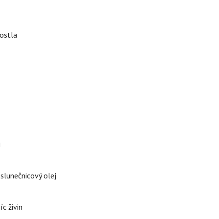
rostla
i
 slunečnicový olej
íc živin