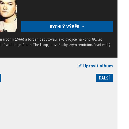
RYCHLÝ VÝBĚR
r (ročník 1966) a Jordan debutovali jako dvojice na konci 80. let
d původním jménem The Loop, hlavně díky svým remixům. První velký
Upravit album
DALŠÍ