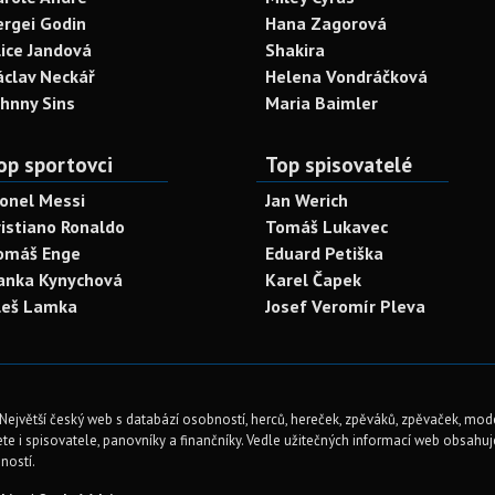
ergei Godin
Hana Zagorová
lice Jandová
Shakira
áclav Neckář
Helena Vondráčková
ohnny Sins
Maria Baimler
op sportovci
Top spisovatelé
ionel Messi
Jan Werich
ristiano Ronaldo
Tomáš Lukavec
omáš Enge
Eduard Petiška
anka Kynychová
Karel Čapek
leš Lamka
Josef Veromír Pleva
Největší český web s databází osobností, herců, hereček, zpěváků, zpěvaček, mod
te i spisovatele, panovníky a finančníky. Vedle užitečných informací web obsahuje 
ností.