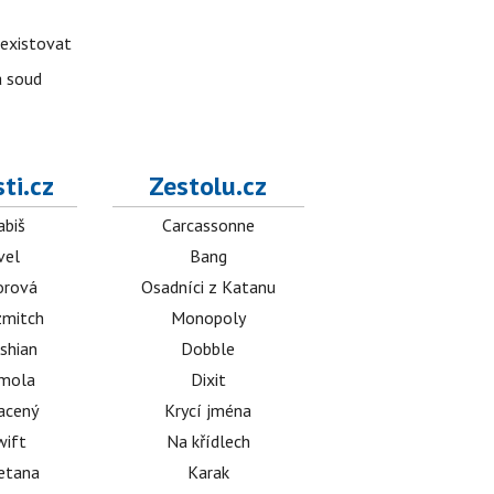
 existovat
á soud
ti.cz
Zestolu.cz
abiš
Carcassonne
vel
Bang
orová
Osadníci z Katanu
mitch
Monopoly
shian
Dobble
émola
Dixit
acený
Krycí jména
wift
Na křídlech
etana
Karak