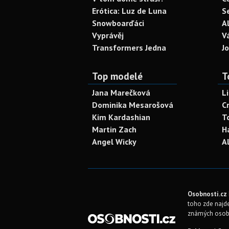
Erótica: Luz de Luna
S
Snowboarďáci
A
Vyprávěj
V
Transformers Jedna
J
Top modelé
T
Jana Marečková
L
Dominika Mesarošová
C
Kim Kardashian
T
Martin Zach
H
Angel Wicky
A
Osobnosti.cz
toho zde najde
známých osob