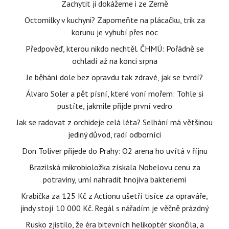
Zachytit ji dokážeme i ze Země
Octomilky v kuchyni? Zapomeňte na plácačku, trik za
korunu je vyhubí přes noc
Předpověď, kterou nikdo nechtěl. ČHMÚ: Pořádně se
ochladí až na konci srpna
Je běhání dole bez opravdu tak zdravé, jak se tvrdí?
Álvaro Soler a pět písní, které voní mořem: Tohle si
pustíte, jakmile přijde první vedro
Jak se radovat z orchideje celá léta? Selhání má většinou
jediný důvod, radí odborníci
Don Toliver přijede do Prahy: O2 arena ho uvítá v říjnu
Brazilská mikrobioložka získala Nobelovu cenu za
potraviny, umí nahradit hnojiva bakteriemi
Krabička za 125 Kč z Actionu ušetří tisíce za opraváře,
jindy stojí 10 000 Kč. Regál s nářadím je věčně prázdný
Rusko zjistilo, že éra bitevních helikoptér skončila, a