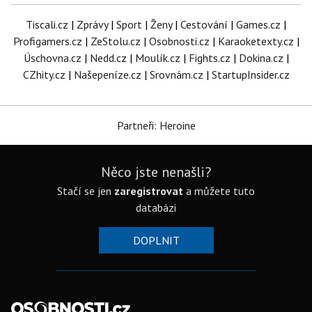
Tiscali.cz
|
Zprávy
|
Sport
|
Ženy
|
Cestování
|
Games.cz
|
Profigamers.cz
|
ZeStolu.cz
|
Osobnosti.cz
|
Karaoketexty.cz
|
Úschovna.cz
|
Nedd.cz
|
Moulík.cz
|
Fights.cz
|
Dokina.cz
|
CZhity.cz
|
Našepeníze.cz
|
Srovnám.cz
|
StartupInsider.cz
Partneři: Heroine
Něco jste nenašli?
Stačí se jen
zaregistrovat
a můžete tuto
databázi
DOPLNIT