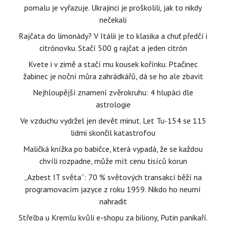
pomalu je vyřazuje. Ukrajinci je proškolili, jak to nikdy
nečekali
Rajčata do limonády? V Itálii je to klasika a chuť předčí i
citrónovku. Stačí 500 g rajčat a jeden citrón
Kvete i v zimě a stačí mu kousek kořínku. Ptačinec
žabinec je noční můra zahrádkářů, dá se ho ale zbavit
Nejhloupější znamení zvěrokruhu: 4 hlupáci dle
astrologie
Ve vzduchu vydržel jen devět minut. Let Tu-154 se 115
lidmi skončil katastrofou
Maličká knížka po babičce, která vypadá, že se každou
chvíli rozpadne, může mít cenu tisíců korun
„Azbest IT světa“: 70 % světových transakcí běží na
programovacím jazyce z roku 1959. Nikdo ho neumí
nahradit
Střelba u Kremlu kvůli e-shopu za biliony, Putin panikaří.