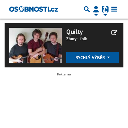
Quilty
Žánry:
folk
RYCHLÝ VÝBĚR