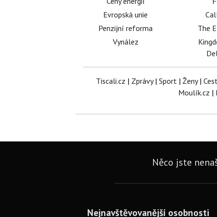
Ceny energií
F
Evropská unie
Cal
Penzijní reforma
The E
Vynález
King
Del
Tiscali.cz
|
Zprávy
|
Sport
|
Ženy
|
Ces
Moulík.cz
|
Něco jste nenaš
Nejnavštěvovanější osobnosti