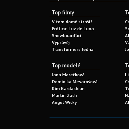
Top filmy
T
V tom domě straší!
C
Erótica: Luz de Luna
S
Snowboarďáci
A
Vyprávěj
V
Transformers Jedna
J
Top modelé
T
Jana Marečková
L
Dominika Mesarošová
C
Kim Kardashian
T
Martin Zach
H
Angel Wicky
A