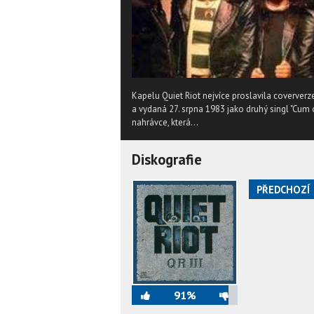
Kapelu Quiet Riot nejvíce proslavila coververz
a vydaná 27. srpna 1983 jako druhý singl "Cum 
nahrávce, která...
Diskografie
PŘEDCHOZÍ
91%