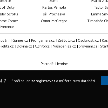
ortnite
Sumó
Marek Ztr
l of Duty
Karlos Vémola
Taylor S
lder Scrolls
Jiří Procházka
Emma Sm
dome Come:
Conor McGregor
Timothée C
iverence
tování
|
Games.cz
|
Profigamers.cz
|
ZeStolu.cz
|
Osobnosti.cz
|
Kar
Fights.cz
|
Dokina.cz
|
CZhity.cz
|
Našepeníze.cz
|
Srovnám.cz
|
Star
Partneři: Heroine
li?
Stačí se jen
zaregistrovat
a můžete tuto databázi