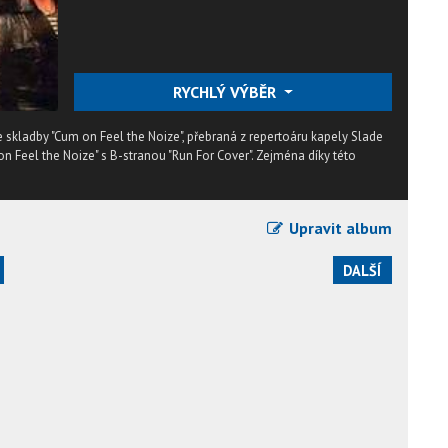
RYCHLÝ VÝBĚR
e skladby "Cum on Feel the Noize", přebraná z repertoáru kapely Slade
on Feel the Noize" s B-stranou "Run For Cover". Zejména díky této
Upravit album
DALŠÍ