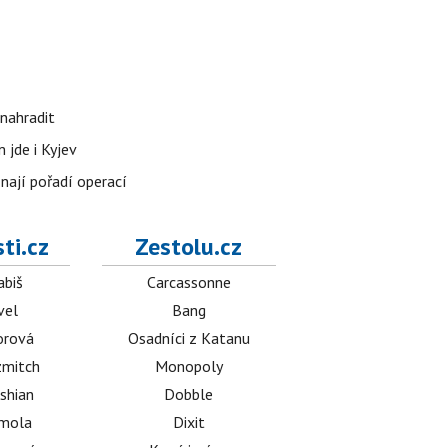
nahradit
 jde i Kyjev
znají pořadí operací
ti.cz
Zestolu.cz
abiš
Carcassonne
vel
Bang
orová
Osadníci z Katanu
mitch
Monopoly
shian
Dobble
émola
Dixit