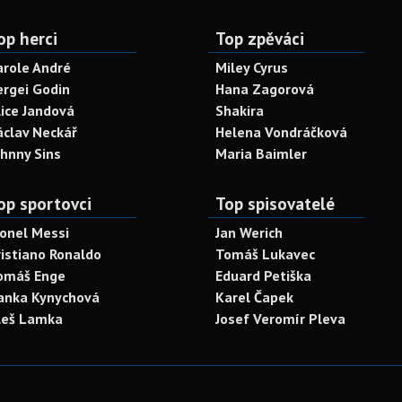
op herci
Top zpěváci
arole André
Miley Cyrus
ergei Godin
Hana Zagorová
lice Jandová
Shakira
áclav Neckář
Helena Vondráčková
ohnny Sins
Maria Baimler
op sportovci
Top spisovatelé
ionel Messi
Jan Werich
ristiano Ronaldo
Tomáš Lukavec
omáš Enge
Eduard Petiška
anka Kynychová
Karel Čapek
leš Lamka
Josef Veromír Pleva