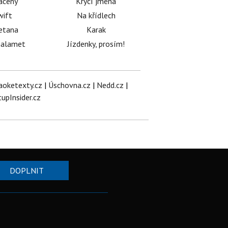
acený
Krycí jména
wift
Na křídlech
etana
Karak
halamet
Jízdenky, prosím!
aoketexty.cz
|
Úschovna.cz
|
Nedd.cz
|
tupInsider.cz
DOPLNIT