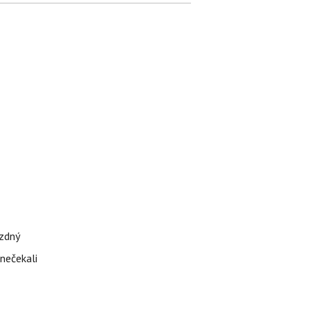
ázdný
 nečekali