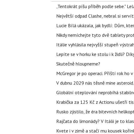
„Tentokrát píšu příběh podle sebe." Le
Největší odpad Clashe, nebral si serví
Lucie Bílá ukázala, jak bydlí: Dům, kter
Nikdy nemíchejte tyto dvě tablety pro
Itálie vyhlásila nejvyšší stupeň výstr
Lepíte se v horku ke stolu i k židli? D
Skutečně hloupneme?
McGregor je po operaci. Příští rok ho 
V dubnu 2029 nás těsně mine asteroid.
Globální oteplování neprobíhá stabilně.
Krabička za 125 Kč z Actionu ušetří tis
Rusko zjistilo, že éra bitevních helikopt
Rajčata do limonády? V Itálii je to klas
Kvete i v zimě a stačí mu kousek kořín