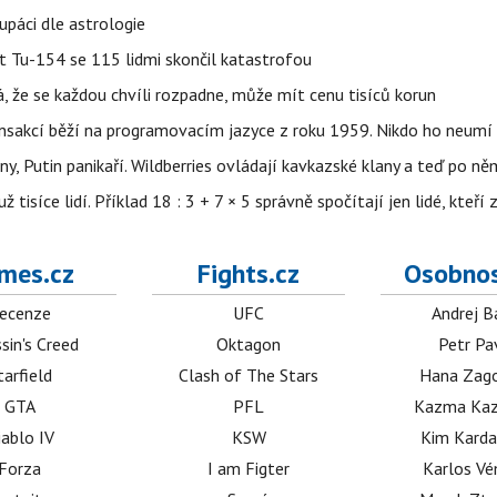
upáci dle astrologie
et Tu-154 se 115 lidmi skončil katastrofou
á, že se každou chvíli rozpadne, může mít cenu tisíců korun
nsakcí běží na programovacím jazyce z roku 1959. Nikdo ho neumí 
ny, Putin panikaří. Wildberries ovládají kavkazské klany a teď po něm
isíce lidí. Příklad 18 : 3 + 7 × 5 správně spočítají jen lidé, kteří 
mes.cz
Fights.cz
Osobnos
ecenze
UFC
Andrej B
sin's Creed
Oktagon
Petr Pa
tarfield
Clash of The Stars
Hana Zag
GTA
PFL
Kazma Kaz
iablo IV
KSW
Kim Karda
Forza
I am Figter
Karlos V