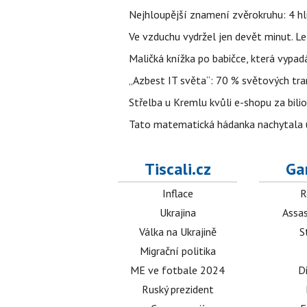
Nejhloupější znamení zvěrokruhu: 4 hl
Ve vzduchu vydržel jen devět minut. L
Maličká knížka po babičce, která vypad
„Azbest IT světa“: 70 % světových tra
Střelba u Kremlu kvůli e-shopu za bilio
Tato matematická hádanka nachytala už t
Tiscali.cz
Ga
Inflace
R
Ukrajina
Assas
Válka na Ukrajině
S
Migrační politika
ME ve fotbale 2024
D
Ruský prezident