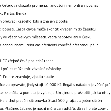
la Ceterová ukázala proměnu, fanoušci ji nemohli ani poznat
tky Karlos Benda
ý překvapí každého, kdo ji zná jen z pódia
ti bolesti. Častá chyba může skončit krvácením do žaludku
ahy ve všech velkých městech. Vedra nepoleví ani v Česku
íky jednoduchému triku vás předloktí konečně přestanou pálit
v UFC zřejmě čeká poslední tanec
 I průlet může mít závažné následky
 Prudce zrychluje, zjistila studie
íce za opraváře, jindy stojí 10 000 Kč. Regál s nářadím je věčně pr
ér skončila, a pomalu je vyřazuje. Ukrajinci je proškolili, jak to nikdy
ika a chuť předčí i citrónovku. Stačí 500 g rajčat a jeden citrón
ku. Ptačinec žabinec je noční můra zahrádkářů, dá se ho ale zbavit