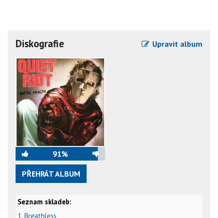
Diskografie
Upravit album
91%
PŘEHRÁT ALBUM
Seznam skladeb:
video
text
karaoke
1. Breathless