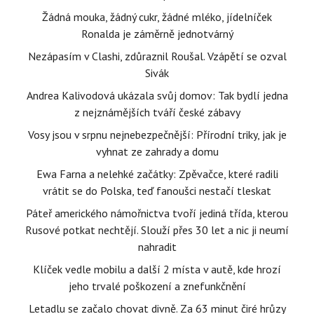
Žádná mouka, žádný cukr, žádné mléko, jídelníček
Ronalda je záměrně jednotvárný
Nezápasím v Clashi, zdůraznil Roušal. Vzápětí se ozval
Sivák
Andrea Kalivodová ukázala svůj domov: Tak bydlí jedna
z nejznámějších tváří české zábavy
Vosy jsou v srpnu nejnebezpečnější: Přírodní triky, jak je
vyhnat ze zahrady a domu
Ewa Farna a nelehké začátky: Zpěvačce, které radili
vrátit se do Polska, teď fanoušci nestačí tleskat
Páteř amerického námořnictva tvoří jediná třída, kterou
Rusové potkat nechtějí. Slouží přes 30 let a nic ji neumí
nahradit
Klíček vedle mobilu a další 2 místa v autě, kde hrozí
jeho trvalé poškození a znefunkčnění
Letadlu se začalo chovat divně. Za 63 minut čiré hrůzy