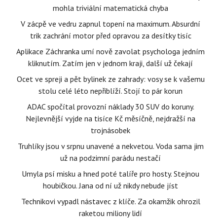
mohla triviální matematická chyba
V zácpě ve vedru zapnul topení na maximum. Absurdní
trik zachrání motor před opravou za desítky tisíc
Aplikace Záchranka umí nově zavolat psychologa jedním
kliknutím. Zatím jen v jednom kraji, další už čekají
Ocet ve spreji a pět bylinek ze zahrady: vosy se k vašemu
stolu celé léto nepřiblíží. Stojí to pár korun
ADAC spočítal provozní náklady 30 SUV do koruny.
Nejlevnější vyjde na tisíce Kč měsíčně, nejdražší na
trojnásobek
Truhlíky jsou v srpnu unavené a nekvetou. Voda sama jim
už na podzimní parádu nestačí
Umyla psí misku a hned poté talíře pro hosty. Stejnou
houbičkou. Jana od ní už nikdy nebude jíst
Technikovi vypadl nástavec z klíče. Za okamžik ohrozil
raketou miliony lidí