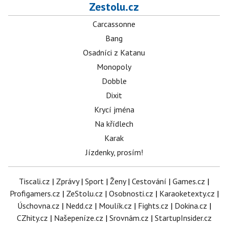
Zestolu.cz
Carcassonne
Bang
Osadníci z Katanu
Monopoly
Dobble
Dixit
Krycí jména
Na křídlech
Karak
Jízdenky, prosím!
Tiscali.cz
|
Zprávy
|
Sport
|
Ženy
|
Cestování
|
Games.cz
|
Profigamers.cz
|
ZeStolu.cz
|
Osobnosti.cz
|
Karaoketexty.cz
|
Úschovna.cz
|
Nedd.cz
|
Moulík.cz
|
Fights.cz
|
Dokina.cz
|
CZhity.cz
|
Našepeníze.cz
|
Srovnám.cz
|
StartupInsider.cz