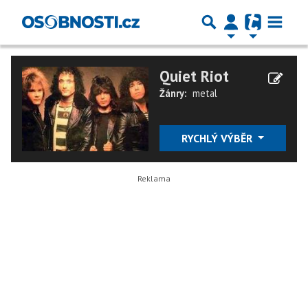
Quiet Riot
Žánry:
metal
RYCHLÝ VÝBĚR