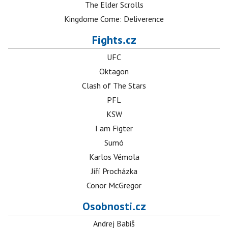
The Elder Scrolls
Kingdome Come: Deliverence
Fights.cz
UFC
Oktagon
Clash of The Stars
PFL
KSW
I am Figter
Sumó
Karlos Vémola
Jiří Procházka
Conor McGregor
Osobnosti.cz
Andrej Babiš