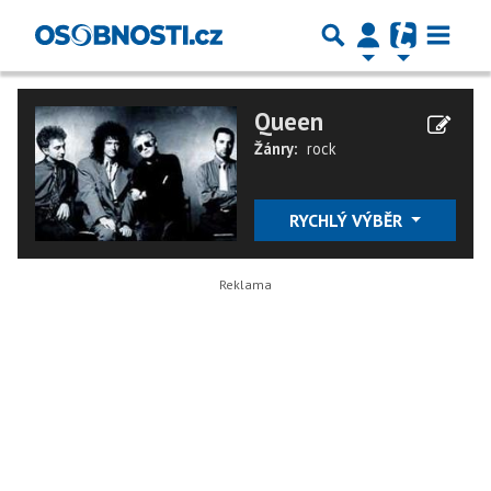
Queen
Žánry:
rock
RYCHLÝ VÝBĚR