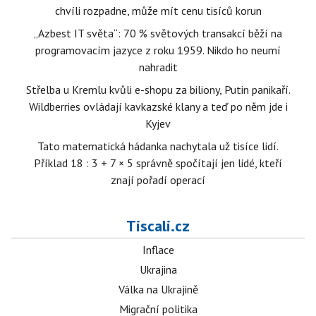
chvíli rozpadne, může mít cenu tisíců korun
„Azbest IT světa“: 70 % světových transakcí běží na
programovacím jazyce z roku 1959. Nikdo ho neumí
nahradit
Střelba u Kremlu kvůli e-shopu za biliony, Putin panikaří.
Wildberries ovládají kavkazské klany a teď po něm jde i
Kyjev
Tato matematická hádanka nachytala už tisíce lidí.
Příklad 18 : 3 + 7 × 5 správně spočítají jen lidé, kteří
znají pořadí operací
Tiscali.cz
Inflace
Ukrajina
Válka na Ukrajině
Migrační politika