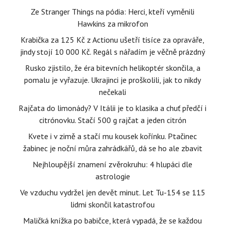
Ze Stranger Things na pódia: Herci, kteří vyměnili
Hawkins za mikrofon
Krabička za 125 Kč z Actionu ušetří tisíce za opraváře,
jindy stojí 10 000 Kč. Regál s nářadím je věčně prázdný
Rusko zjistilo, že éra bitevních helikoptér skončila, a
pomalu je vyřazuje. Ukrajinci je proškolili, jak to nikdy
nečekali
Rajčata do limonády? V Itálii je to klasika a chuť předčí i
citrónovku. Stačí 500 g rajčat a jeden citrón
Kvete i v zimě a stačí mu kousek kořínku. Ptačinec
žabinec je noční můra zahrádkářů, dá se ho ale zbavit
Nejhloupější znamení zvěrokruhu: 4 hlupáci dle
astrologie
Ve vzduchu vydržel jen devět minut. Let Tu-154 se 115
lidmi skončil katastrofou
Maličká knížka po babičce, která vypadá, že se každou