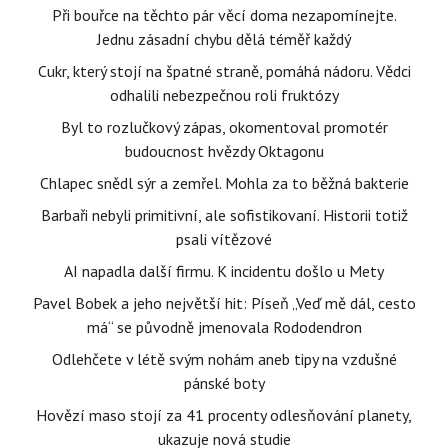
Při bouřce na těchto pár věcí doma nezapomínejte.
Jednu zásadní chybu dělá téměř každý
Cukr, který stojí na špatné straně, pomáhá nádoru. Vědci
odhalili nebezpečnou roli fruktózy
Byl to rozlučkový zápas, okomentoval promotér
budoucnost hvězdy Oktagonu
Chlapec snědl sýr a zemřel. Mohla za to běžná bakterie
Barbaři nebyli primitivní, ale sofistikovaní. Historii totiž
psali vítězové
AI napadla další firmu. K incidentu došlo u Mety
Pavel Bobek a jeho největší hit: Píseň „Veď mě dál, cesto
má“ se původně jmenovala Rododendron
Odlehčete v létě svým nohám aneb tipy na vzdušné
pánské boty
Hovězí maso stojí za 41 procenty odlesňování planety,
ukazuje nová studie