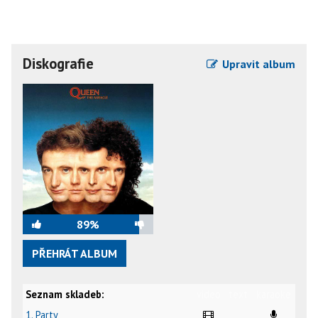
Diskografie
Upravit album
89%
PŘEHRÁT ALBUM
Seznam skladeb:
video
text
karaoke
1. Party