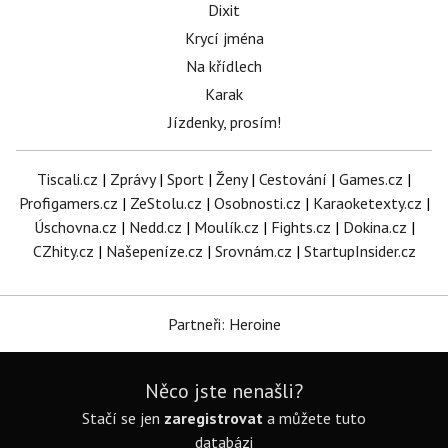
Dixit
Krycí jména
Na křídlech
Karak
Jízdenky, prosím!
Tiscali.cz
|
Zprávy
|
Sport
|
Ženy
|
Cestování
|
Games.cz
|
Profigamers.cz
|
ZeStolu.cz
|
Osobnosti.cz
|
Karaoketexty.cz
|
Úschovna.cz
|
Nedd.cz
|
Moulík.cz
|
Fights.cz
|
Dokina.cz
|
CZhity.cz
|
Našepeníze.cz
|
Srovnám.cz
|
StartupInsider.cz
Partneři: Heroine
Něco jste nenašli?
Stačí se jen
zaregistrovat
a můžete tuto
databázi