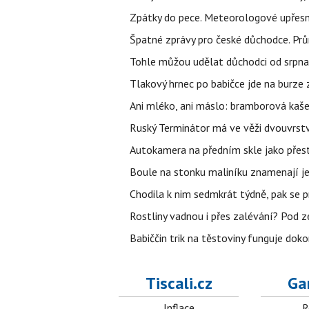
Zpátky do pece. Meteorologové upřesn
Špatné zprávy pro české důchodce. Pr
Tohle můžou udělat důchodci od srpna 
Tlakový hrnec po babičce jde na burze 
Ani mléko, ani máslo: bramborová kaše 
Ruský Terminátor má ve věži dvouvrstv
Autokamera na předním skle jako přes
Boule na stonku maliníku znamenají jed
Chodila k nim sedmkrát týdně, pak se 
Rostliny vadnou i přes zalévání? Pod zem
Babiččin trik na těstoviny funguje doko
Tiscali.cz
Ga
Inflace
R