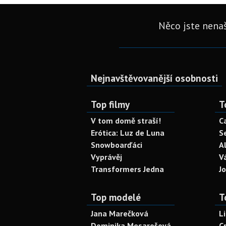
Něco jste nenaš
Nejnavštěvovanější osobnosti
Top filmy
T
V tom domě straší!
C
Erótica: Luz de Luna
S
Snowboarďáci
A
Vyprávěj
V
Transformers Jedna
J
Top modelé
T
Jana Marečková
L
Dominika Mesarošová
C