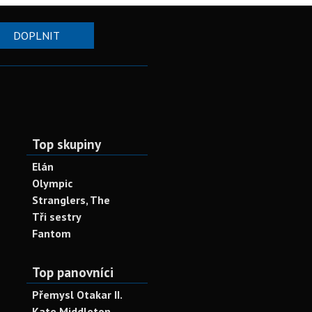
DOPLNIT
Top skupiny
Elán
Olympic
Stranglers, The
Tři sestry
Fantom
Top panovníci
Přemysl Otakar II.
Kate Middleton