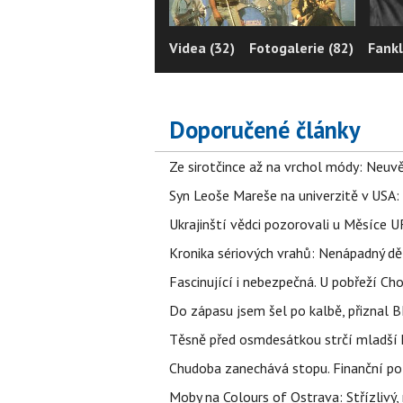
Videa (32)
Fotogalerie (82)
Fankl
Doporučené články
Ze sirotčince až na vrchol módy: Neuvě
Syn Leoše Mareše na univerzitě v USA: 
Ukrajinští vědci pozorovali u Měsíce U
Kronika sériových vrahů: Nenápadný děln
Fascinující i nebezpečná. U pobřeží Ch
Do zápasu jsem šel po kalbě, přiznal
Těsně před osmdesátkou strčí mladší k
Chudoba zanechává stopu. Finanční pot
Moby na Colours of Ostrava: Střízlivý, 