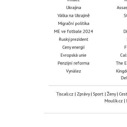
Ukrajina
Assas
Válka na Ukrajině
S
Migrační politika
ME ve fotbale 2024
D
Ruský prezident
Ceny energií
F
Evropská unie
Cal
Penzijní reforma
The E
Vynález
King
Del
Tiscali.cz
|
Zprávy
|
Sport
|
Ženy
|
Ces
Moulík.cz
|