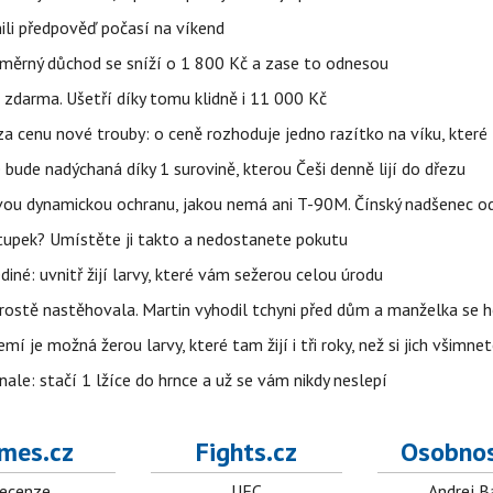
ili předpověď počasí na víkend
ůměrný důchod se sníží o 1 800 Kč a zase to odnesou
zdarma. Ušetří díky tomu klidně i 11 000 Kč
za cenu nové trouby: o ceně rozhoduje jedno razítko na víku, kter
bude nadýchaná díky 1 surovině, kterou Češi denně lijí do dřezu
ou dynamickou ochranu, jakou nemá ani T-90M. Čínský nadšenec odh
tupek? Umístěte ji takto a nedostanete pokutu
iné: uvnitř žijí larvy, které vám sežerou celou úrodu
prostě nastěhovala. Martin vyhodil tchyni před dům a manželka se 
í je možná žerou larvy, které tam žijí i tři roky, než si jich všimne
nale: stačí 1 lžíce do hrnce a už se vám nikdy neslepí
mes.cz
Fights.cz
Osobnos
ecenze
UFC
Andrej B