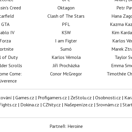
sin's Creed
Oktagon
Petr Pa
tarfield
Clash of The Stars
Hana Zag
GTA
PFL
Kazma Kaz
iablo IV
KSW
Kim Karda
Forza
I am Figter
Karlos V
ortnite
Sumó
Marek Ztr
l of Duty
Karlos Vémola
Taylor S
lder Scrolls
Jiří Procházka
Emma Sm
dome Come:
Conor McGregor
Timothée C
iverence
tování
|
Games.cz
|
Profigamers.cz
|
ZeStolu.cz
|
Osobnosti.cz
|
Kar
Fights.cz
|
Dokina.cz
|
CZhity.cz
|
Našepeníze.cz
|
Srovnám.cz
|
Star
Partneři: Heroine