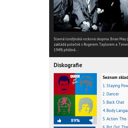
Slavná londýnská rocková skupina. Brian May (na
zakládá polečně s Rogerem Taylorem a Timem St
1949) přidává...
Diskografie
Seznam sklad
1. Staying Po
2. Dancer
3. Back Chat
4. Body Langa
5. Action This
89%
6. Put Out The