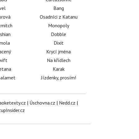
vel
Bang
orová
Osadníci z Katanu
mitch
Monopoly
shian
Dobble
émola
Dixit
acený
Krycí jména
wift
Na křídlech
etana
Karak
halamet
Jízdenky, prosím!
aoketexty.cz
|
Úschovna.cz
|
Nedd.cz
|
tupInsider.cz