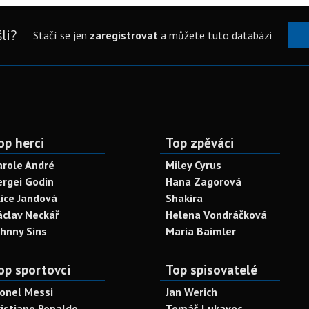
li?
Stačí se jen
zaregistrovat
a můžete tuto databázi
op herci
Top zpěváci
arole André
Miley Cyrus
ergei Godin
Hana Zagorová
lice Jandová
Shakira
áclav Neckář
Helena Vondráčková
ohnny Sins
Maria Baimler
op sportovci
Top spisovatelé
ionel Messi
Jan Werich
ristiano Ronaldo
Tomáš Lukavec