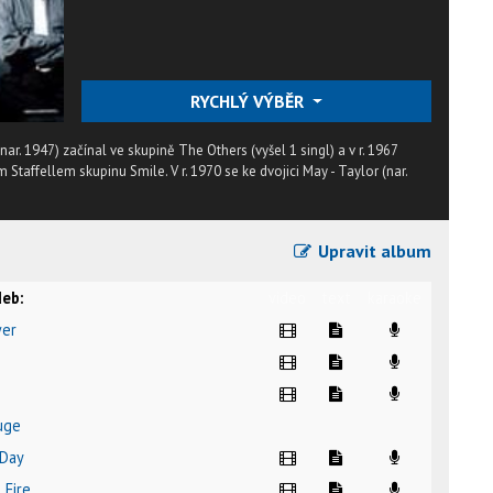
RYCHLÝ VÝBĚR
r. 1947) začínal ve skupině The Others (vyšel 1 singl) a v r. 1967
affellem skupinu Smile. V r. 1970 se ke dvojici May - Taylor (nar.
Upravit album
eb:
video
text
karaoke
wer
uge
 Day
 Fire