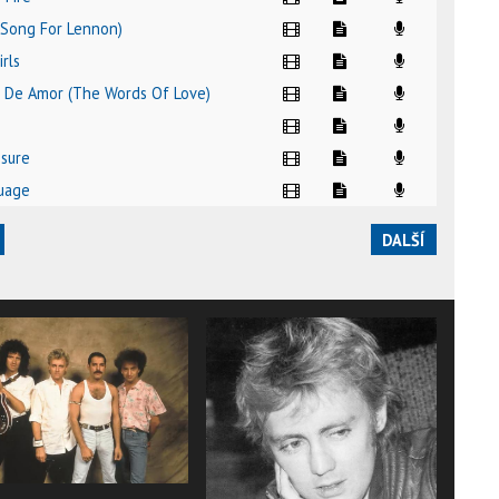
l (Song For Lennon)
irls
as De Amor (The Words Of Love)
ssure
uage
DALŠÍ