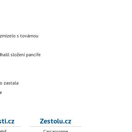
é zmizelo s továrnou
alil složení pancíře
ho zastala
te
ti.cz
Zestolu.cz
abiš
Carcassonne