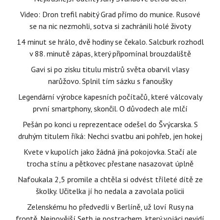
Video: Dron trefil nabitý Grad přímo do munice. Rusové
se na nic nezmohli, sotva si zachránili holé životy
14 minut se hrálo, dvě hodiny se čekalo. Salcburk rozhodl
v 88. minutě zápas, který připomínal brouzdaliště
Gavi si po zisku titulu mistrů světa obarvil vlasy
narůžovo. Splnil tím sázku s fanoušky
Legendární výrobce kapesních počítačů, které válcovaly
první smartphony, skončil. O důvodech ale mlčí
Pešán po konci u reprezentace odešel do Švýcarska. S
druhým titulem říká: Nechci svatbu ani pohřeb, jen hokej
Kvete v kupolích jako žádná jiná pokojovka. Stačí ale
trocha stínu a pětkovec přestane nasazovat úplně
Nafoukala 2,5 promile a chtěla si odvést tříleté dítě ze
školky. Učitelka jí ho nedala a zavolala policii
Zelenskému ho předvedli v Berlíně, už loví Rusy na
frontě. Nejnovější Seth je postrachem, který vojáci nevidí