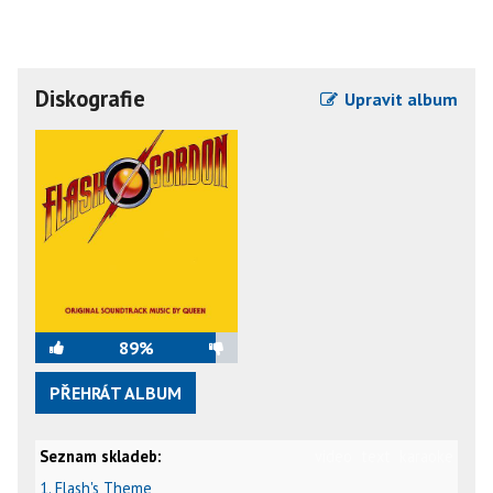
Diskografie
Upravit album
89%
PŘEHRÁT ALBUM
Seznam skladeb:
video
text
karaoke
1. Flash's Theme