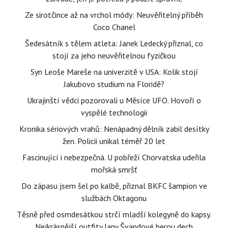
Ze sirotčince až na vrchol módy: Neuvěřitelný příběh
Coco Chanel
Šedesátník s tělem atleta: Janek Ledecký přiznal, co
stojí za jeho neuvěřitelnou fyzičkou
Syn Leoše Mareše na univerzitě v USA: Kolik stojí
Jakubovo studium na Floridě?
Ukrajinští vědci pozorovali u Měsíce UFO. Hovoří o
vyspělé technologii
Kronika sériových vrahů: Nenápadný dělník zabil desítky
žen. Policii unikal téměř 20 let
Fascinující i nebezpečná. U pobřeží Chorvatska udeřila
mořská smršť
Do zápasu jsem šel po kalbě, přiznal BKFC šampion ve
službách Oktagonu
Těsně před osmdesátkou strčí mladší kolegyně do kapsy.
Nejkrásnější outfity Jany Švandové berou dech