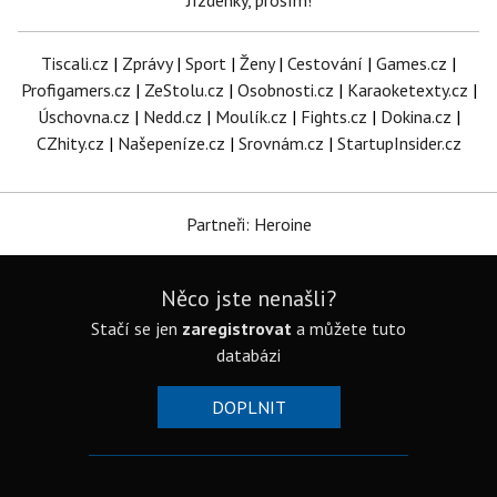
Jízdenky, prosím!
Tiscali.cz
|
Zprávy
|
Sport
|
Ženy
|
Cestování
|
Games.cz
|
Profigamers.cz
|
ZeStolu.cz
|
Osobnosti.cz
|
Karaoketexty.cz
|
Úschovna.cz
|
Nedd.cz
|
Moulík.cz
|
Fights.cz
|
Dokina.cz
|
CZhity.cz
|
Našepeníze.cz
|
Srovnám.cz
|
StartupInsider.cz
Partneři: Heroine
Něco jste nenašli?
Stačí se jen
zaregistrovat
a můžete tuto
databázi
DOPLNIT