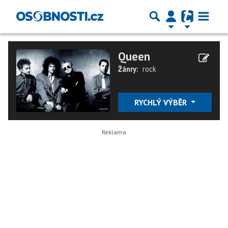
Queen
Žánry:
rock
RYCHLÝ VÝBĚR