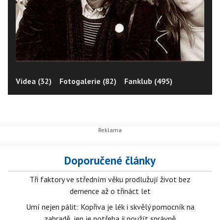
Videa (32)
Fotogalerie (82)
Fanklub (495)
Doporučené články
Tři faktory ve středním věku prodlužují život bez
demence až o třináct let
Umí nejen pálit: Kopřiva je lék i skvělý pomocník na
zahradě, jen je potřeba ji použít správně