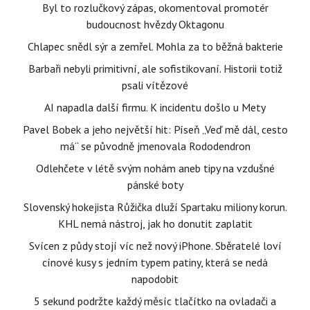
Byl to rozlučkový zápas, okomentoval promotér
budoucnost hvězdy Oktagonu
Chlapec snědl sýr a zemřel. Mohla za to běžná bakterie
Barbaři nebyli primitivní, ale sofistikovaní. Historii totiž
psali vítězové
AI napadla další firmu. K incidentu došlo u Mety
Pavel Bobek a jeho největší hit: Píseň „Veď mě dál, cesto
má“ se původně jmenovala Rododendron
Odlehčete v létě svým nohám aneb tipy na vzdušné
pánské boty
Slovenský hokejista Růžička dluží Spartaku miliony korun.
KHL nemá nástroj, jak ho donutit zaplatit
Svícen z půdy stojí víc než nový iPhone. Sběratelé loví
cínové kusy s jedním typem patiny, která se nedá
napodobit
5 sekund podržte každý měsíc tlačítko na ovladači a