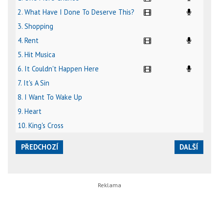
2. What Have I Done To Deserve This?
3. Shopping
4. Rent
5. Hit Musica
6. It Couldn't Happen Here
7. It's A Sin
8. I Want To Wake Up
9. Heart
10. King's Cross
PŘEDCHOZÍ
DALŠÍ