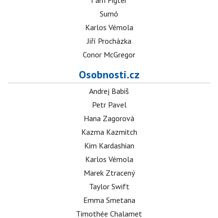
I am Figter
Sumó
Karlos Vémola
Jiří Procházka
Conor McGregor
Osobnosti.cz
Andrej Babiš
Petr Pavel
Hana Zagorová
Kazma Kazmitch
Kim Kardashian
Karlos Vémola
Marek Ztracený
Taylor Swift
Emma Smetana
Timothée Chalamet