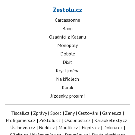
Zestolu.cz
Carcassonne
Bang
Osadníci z Katanu
Monopoly
Dobble
Dixit
Krycí jména
Na křídlech
Karak
Jízdenky, prosím!
Tiscali.cz
|
Zprávy
|
Sport
|
Ženy
|
Cestování
|
Games.cz
|
Profigamers.cz
|
ZeStolu.cz
|
Osobnosti.cz
|
Karaoketexty.cz
|
Úschovna.cz
|
Nedd.cz
|
Moulík.cz
|
Fights.cz
|
Dokina.cz
|
CZhity.cz
|
Našepeníze.cz
|
Srovnám.cz
|
StartupInsider.cz