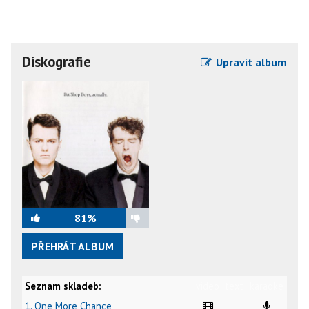
Diskografie
Upravit album
81%
PŘEHRÁT ALBUM
Seznam skladeb:
video
text
karaoke
1. One More Chance