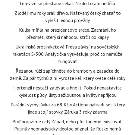
televize se přestane sekat. Nikdo to ale nedělá
Zloději mu roky brali dřevo. Naštvaný český chatař to
vyřešil jednou provždy
Kulka mířila na prezidentovo srdce. Zachránil ho
předmět, který si náhodou strčil do kapsy
Ukrajinská protiraketová Freya závisí na sovětských
raketách S-300. Analytička vysvětluje, proč to nemůže
fungovat
Řezanou růži zapíchněte do brambory a zasaďte do
země. Za pár týdnů z ní vyroste keř, který kvete celé roky
Hortenzii nestačí zalévat a hnojit. Pokud nenastavíte
kyselost půdy, listy zežloutnou a květy nepřijdou
Parádní vychytávka za 68 Kč v Actionu nahradí set, který
jinde stojí stovky. Záruka 3 roky zdarma
„Buď porazíme celý Západ, nebo přestaneme existovat.“
Putinův neonacistický ideolog přiznal, že Rusko nemá